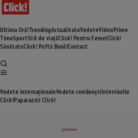
Ultima Oră!
Trending
Actualitate
Vedete
Video
Prime
Time
Sport
Stil de viață
Click! Pentru Femei
Click!
Sănătate
Click! Poftă Bună!
Contact
Vedete internaționale
Vedete românești
Interviurile
Click!
Paparazzii Click!