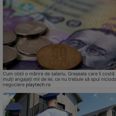
Cum obții o mărire de salariu. Greșeala care îi costă
mulți angajați mii de lei, ce nu trebuie să spui nicioda
negociere
playtech.ro