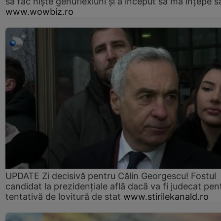
să fac niște genuflexiuni și a început să mă înțepe s
www.wowbiz.ro
UPDATE Zi decisivă pentru Călin Georgescu! Fostul
candidat la prezidențiale află dacă va fi judecat pen
tentativă de lovitură de stat
www.stirilekanald.ro