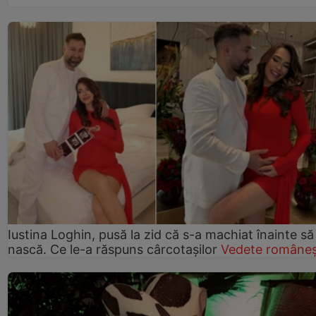
Iustina Loghin, pusă la zid că s-a machiat înainte să
nască. Ce le-a răspuns cârcotașilor
Vedete româneș