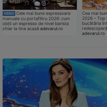
Cele mai bune espressoare
Cea mai bun
VIDEO
2026 – Top 
manuale cu portafiltru 2026: cum
bucătăria înt
obții un espresso de nivel barista
redescoperă 
chiar la tine acasă
adevarul.ro
adevarul.ro