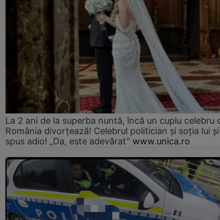
La 2 ani de la superba nuntă, încă un cuplu celebru 
România divorțează! Celebrul politician și soția lui ș
spus adio! „Da, este adevărat”
www.unica.ro