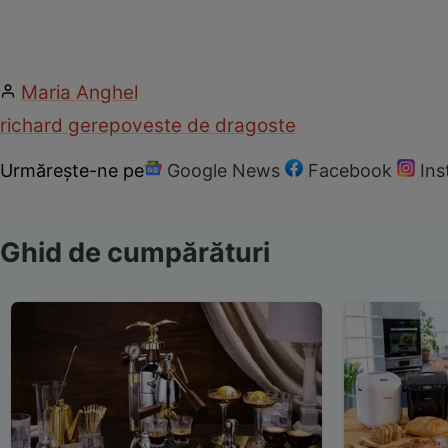
Maria Anghel
richard gere
poveste de dragoste
Urmărește-ne pe
Google News
Facebook
In
Ghid de cumpărături