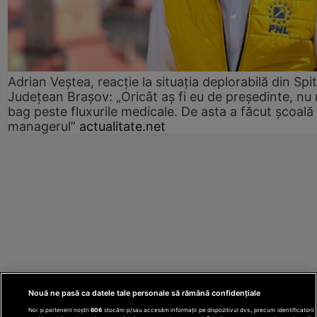
Adrian Veștea, reacție la situația deplorabilă din Spit
Județean Brașov: „Oricât aș fi eu de președinte, nu
bag peste fluxurile medicale. De asta a făcut școală
managerul”
actualitate.net
Nouă ne pasă ca datele tale personale să rămână confidențiale
Noi și partenerii noștri
606
stocăm și/sau accesăm informații pe dispozitivul dvs., precum identificatorii