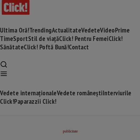
Ultima Oră!
Trending
Actualitate
Vedete
Video
Prime
Time
Sport
Stil de viață
Click! Pentru Femei
Click!
Sănătate
Click! Poftă Bună!
Contact
Vedete internaționale
Vedete românești
Interviurile
Click!
Paparazzii Click!