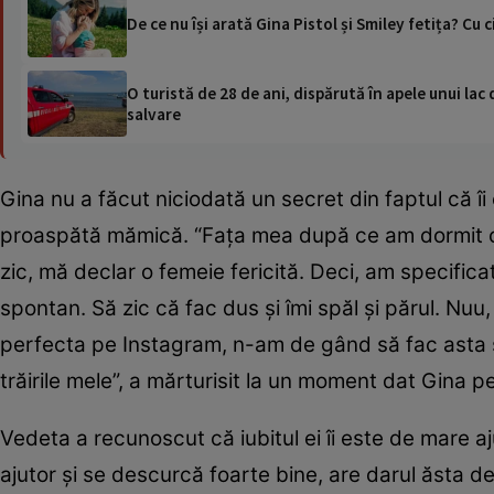
De ce nu își arată Gina Pistol și Smiley fetița? C
O turistă de 28 de ani, dispărută în apele unui lac 
salvare
Gina nu a făcut niciodată un secret din faptul că î
proaspătă mămică. “Faţa mea după ce am dormit cinc
zic, mă declar o femeie fericită. Deci, am specific
spontan. Să zic că fac dus şi îmi spăl şi părul. 
perfecta pe Instagram, n-am de gând să fac asta şi
trăirile mele”, a mărturisit la un moment dat Gina p
Vedeta a recunoscut că iubitul ei îi este de mare 
ajutor şi se descurcă foarte bine, are darul ăsta de