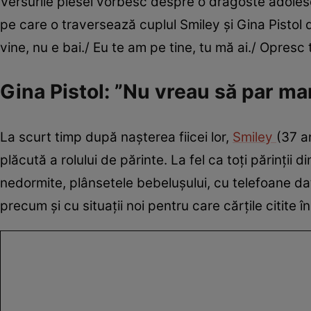
Versurile piesei vorbesc despre o dragoste adolesc
pe care o traversează cuplul Smiley și Gina Pistol
vine, nu e bai./ Eu te am pe tine, tu mă ai./ Opresc 
Gina Pistol: ”Nu vreau să par m
La scurt timp după nașterea fiicei lor,
Smiley
(37 a
plăcută a rolului de părinte. La fel ca toți părinții
nedormite, plânsetele bebeluşului, cu telefoane dat
precum şi cu situaţii noi pentru care cărţile citite 