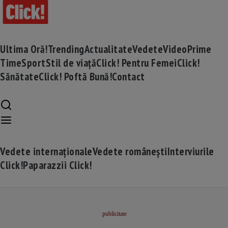
Ultima Oră!
Trending
Actualitate
Vedete
Video
Prime
Time
Sport
Stil de viață
Click! Pentru Femei
Click!
Sănătate
Click! Poftă Bună!
Contact
Vedete internaționale
Vedete românești
Interviurile
Click!
Paparazzii Click!