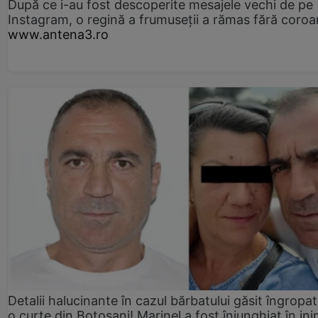
După ce i-au fost descoperite mesajele vechi de pe
Instagram, o regină a frumuseții a rămas fără coro
www.antena3.ro
Detalii halucinante în cazul bărbatului găsit îngropat
o curte din Botoșani! Marinel a fost înjunghiat în ini