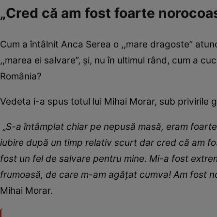
„Cred că am fost foarte norocoa
Cum a întâlnit Anca Serea o ,,mare dragoste” atun
,,marea ei salvare”, și, nu în ultimul rând, cum a c
România?
Vedeta i-a spus totul lui Mihai Morar, sub privirile ga
„
S-a întâmplat chiar pe nepusă masă, eram foarte n
iubire după un timp relativ scurt dar cred că am fo
fost un fel de salvare pentru mine. Mi-a fost extre
frumoasă, de care m-am agățat cumva! Am fost noroco
Mihai Morar.