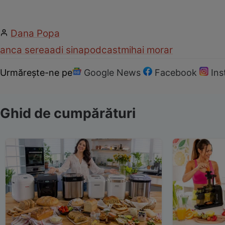
Dana Popa
anca serea
adi sina
podcast
mihai morar
Urmărește-ne pe
Google News
Facebook
In
Ghid de cumpărături