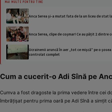
MAI MULTE PENTRU TINE
Anca Serea și-a mutat fata de la un liceu de stat 
Anca Serea, clipe de coșmar! Ce au pățit 2 dintre c
Ucrainenii aruncă în aer „tot ce mișcă” pe o șose
controlat complet
Cum a cucerit-o Adi Sînă pe An
Cumva a fost dragoste la prima vedere între cei doi
îmbrățișat pentru prima oară pe Adi Sînă a simțit că