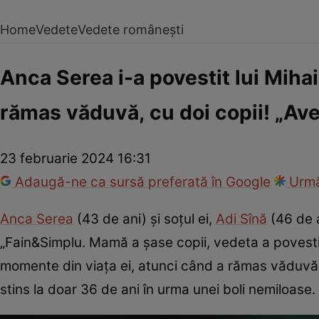
Home
Vedete
Vedete românești
Anca Serea i-a povestit lui Miha
rămas văduvă, cu doi copii! „A
23 februarie 2024 16:31
Adaugă-ne ca sursă preferată în Google
Urmă
Anca Serea
(43 de ani) și soțul ei,
Adi Sînă
(46 de a
„Fain&Simplu. Mamă a șase copii, vedeta a povestit 
momente din viața ei, atunci când a rămas văduvă, 
stins la doar 36 de ani în urma unei boli nemiloase.