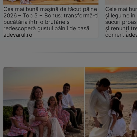
Cea mai bună mașină de făcut pâine
Cele mai bu
2026 – Top 5 + Bonus: transformă-ți
și legume în
bucătăria într-o brutărie și
sucuri proas
redescoperă gustul pâinii de casă
și renunți tr
adevarul.ro
comerț
adev