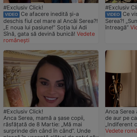
#Exclusiv Click!
#Exclusiv Cl
Ce afacere inedită și-a
Ce vi
VIDEO
VIDEO
deschis fiul cel mare al Ancăi Serea?!
Serea?! „S
„E noua lui pasiune!” Soția lui Adi
întreagă”
Vi
Sînă, gata să devină bunică!
Vedete
românești
#Exclusiv Click!
Anca Serea a
Anca Serea, mamă a șase copii,
de aur pe car
răsfățată de 8 Martie: „Mă mai
„Indiferent 
surprinde din când în când”. Unde
Vedete româ