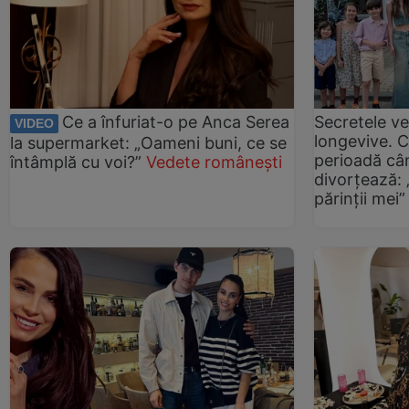
Ce a înfuriat-o pe Anca Serea
Secretele ve
VIDEO
longevive. C
la supermarket: „Oameni buni, ce se
perioadă cân
întâmplă cu voi?”
Vedete românești
divorțează: 
părinţii mei”