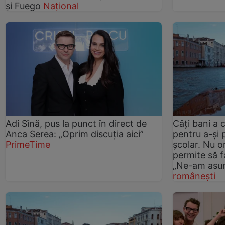
și Fuego
Național
Adi Sînă, pus la punct în direct de
Câți bani a 
Anca Serea: „Oprim discuția aici”
pentru a-și 
PrimeTime
școlar. Nu o
permite să fa
„Ne-am asu
românești