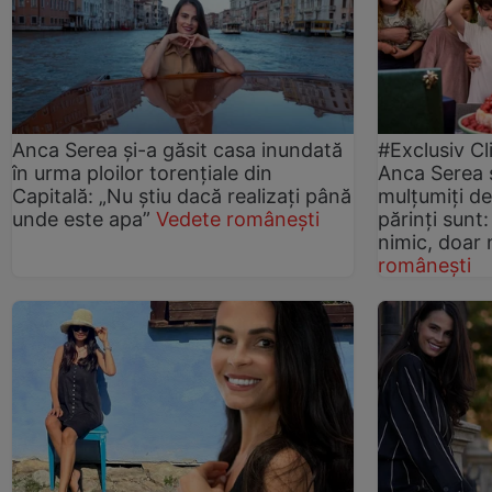
Anca Serea și-a găsit casa inundată
#Exclusiv Cl
în urma ploilor torențiale din
Anca Serea ș
Capitală: „Nu știu dacă realizați până
mulțumiți de 
unde este apa”
Vedete românești
părinți sunt
nimic, doar n
românești