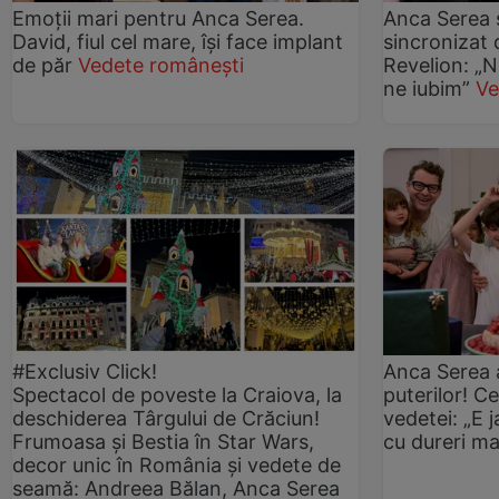
Emoții mari pentru Anca Serea.
Anca Serea ș
David, fiul cel mare, își face implant
sincronizat 
de păr
Vedete românești
Revelion: „N
ne iubim”
Ve
#Exclusiv Click!
Anca Serea a
Spectacol de poveste la Craiova, la
puterilor! Ce
deschiderea Târgului de Crăciun!
vedetei: „E j
Frumoasa și Bestia în Star Wars,
cu dureri ma
decor unic în România și vedete de
seamă: Andreea Bălan, Anca Serea