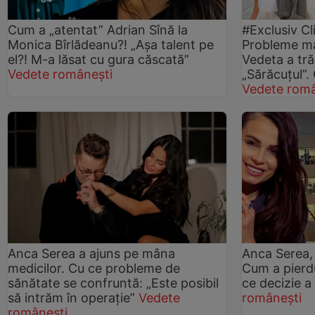
Cum a „atentat” Adrian Sînă la
#Exclusiv Cl
Monica Bîrlădeanu?! „Așa talent pe
Probleme ma
el?! M-a lăsat cu gura căscată”
Vedeta a tr
Vedete românești
„Sărăcuțul”.
Vedete româ
Anca Serea a ajuns pe mâna
Anca Serea,
medicilor. Cu ce probleme de
Cum a pierdu
sănătate se confruntă: „Este posibil
ce decizie a
să intrăm în operație”
Vedete
românești
românești