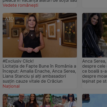
pleacă în vacanță alături de soțul său
Vedete românești
#Exclusiv Click!
Anca Serea, 
Licitația de Fapte Bune în România a
despre cele 
început: Amalia Enache, Anca Serea,
ce boală s-a
Liana Stanciu și alți ambasadori
despre moar
susțin cauze vitale de Crăciun
leșinat pe s
Național