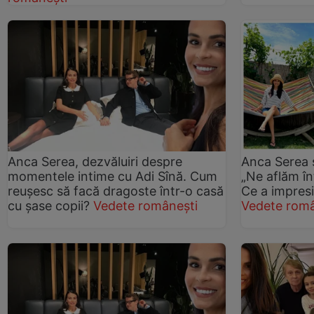
Anca Serea, dezvăluiri despre
Anca Serea ș
momentele intime cu Adi Sînă. Cum
„Ne aflăm în
reușesc să facă dragoste într-o casă
Ce a impresi
cu șase copii?
Vedete românești
Vedete româ