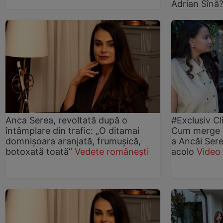
Adrian Sînă
Anca Serea, revoltată după o
#Exclusiv Cl
întâmplare din trafic: „O ditamai
Cum merge 
domnișoara aranjată, frumușică,
a Ancăi Serea
botoxată toată”
Vedete românești
acolo
Video