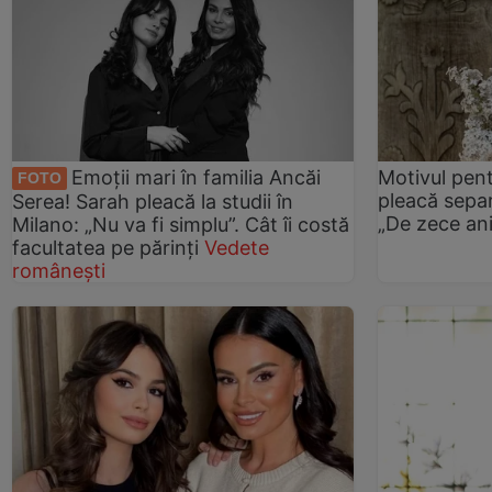
Emoții mari în familia Ancăi
Motivul pen
FOTO
pleacă separ
Serea! Sarah pleacă la studii în
„De zece ani
Milano: „Nu va fi simplu”. Cât îi costă
facultatea pe părinți
Vedete
românești