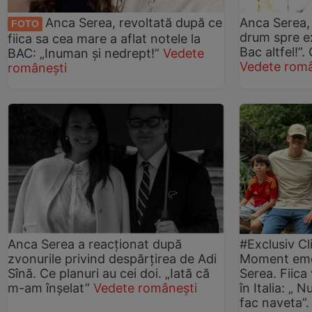
Anca Serea, revoltată după ce
Anca Serea, 
FOTO
drum spre ex
fiica sa cea mare a aflat notele la
Bac altfel!”.
BAC: „Inuman și nedrept!”
Vedete
Vedete româ
românești
Anca Serea a reacționat după
#Exclusiv Cl
zvonurile privind despărțirea de Adi
Moment emoț
Sînă. Ce planuri au cei doi. „Iată că
Serea. Fiica 
m-am înșelat”
Vedete românești
în Italia: „ 
fac naveta”.