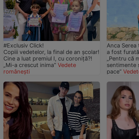
#Exclusiv Click!
Anca Serea t
Copiii vedetelor, la final de an școlar!
a fost furat
Cine a luat premiul I, cu coroniță?!
„Pentru că 
„Mi-a crescut inima”
Vedete
sentimente ș
românești
pace”
Vedet