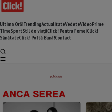
Ultima Oră!
Trending
Actualitate
Vedete
Video
Prime
Time
Sport
Stil de viață
Click! Pentru Femei
Click!
Sănătate
Click! Poftă Bună!
Contact
ANCA SEREA