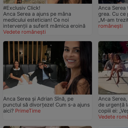
#Exclusiv Click!
Anca Serea 
Anca Serea a ajuns pe mâna
grea. Cu ce
medicului estetician! Ce noi
„M-am trezit 
intervenții a suferit mămica eroină
românești
Vedete românești
Anca Serea și Adrian Sînă, pe
Anca Serea, 
punctul să divorțeze! Cum s-a ajuns
de urgență la
aici?
PrimeTime
copiii ei: „V
Vedete româ