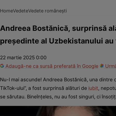
Home
Vedete
Vedete românești
Andreea Bostănică, surprinsă alăt
președinte al Uzbekistanului au 
22 martie 2025 0:00
Adaugă-ne ca sursă preferată în Google
Urmă
Nu-l mai ascunde! Andreea Bostănică, una dintre c
TikTok-ului”, a fost surprinsă alături de
iubit
, nepotu
se sărutau. Bineînțeles, nu au fost singuri, ci însoț