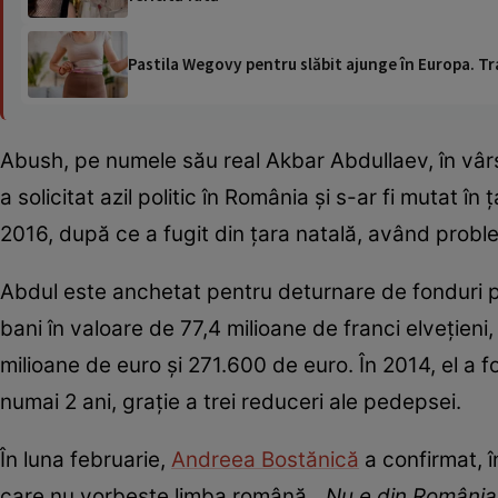
Pastila Wegovy pentru slăbit ajunge în Europa. Tr
Abush, pe numele său real Akbar Abdullaev, în vârs
a solicitat azil politic în România și s-ar fi mutat în
2016, după ce a fugit din țara natală, având probl
Abdul este anchetat pentru deturnare de fonduri p
bani în valoare de 77,4 milioane de franci elvețien
milioane de euro și 271.600 de euro. În 2014, el a f
numai 2 ani, grație a trei reduceri ale pedepsei.
În luna februarie,
Andreea Bostănică
a confirmat, 
care nu vorbește limba română. „
Nu e din România,