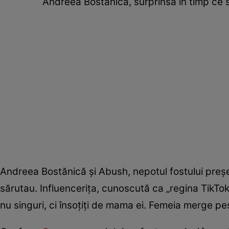
Andreea Bostănică, surprinsă în timp ce se
Andreea Bostănică și Abush, nepotul fostului președ
sărutau. Influencerița, cunoscută ca „regina TikTok-ul
nu singuri, ci însoțiți de mama ei. Femeia merge peste