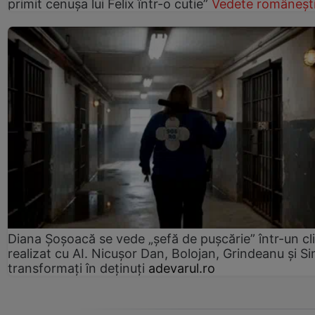
primit cenușa lui Felix într-o cutie”
Vedete româneșt
Diana Șoșoacă se vede „șefă de pușcărie” într-un cl
realizat cu AI. Nicușor Dan, Bolojan, Grindeanu și Si
transformați în deținuți
adevarul.ro