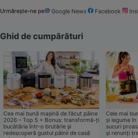
Urmărește-ne pe
Google News
Facebook
In
Ghid de cumpărături
Cea mai bună mașină de făcut pâine
Cele mai bu
2026 – Top 5 + Bonus: transformă-ți
și legume în
bucătăria într-o brutărie și
sucuri proas
redescoperă gustul pâinii de casă
și renunți tr