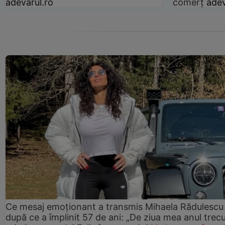
adevarul.ro
comerț
adev
Ce mesaj emoționant a transmis Mihaela Rădulescu
după ce a împlinit 57 de ani: „De ziua mea anul trec