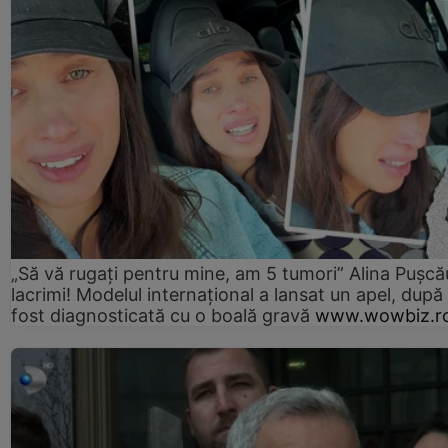
„Să vă rugați pentru mine, am 5 tumori” Alina Pușcău
lacrimi! Modelul internațional a lansat un apel, după
fost diagnosticată cu o boală gravă
www.wowbiz.r