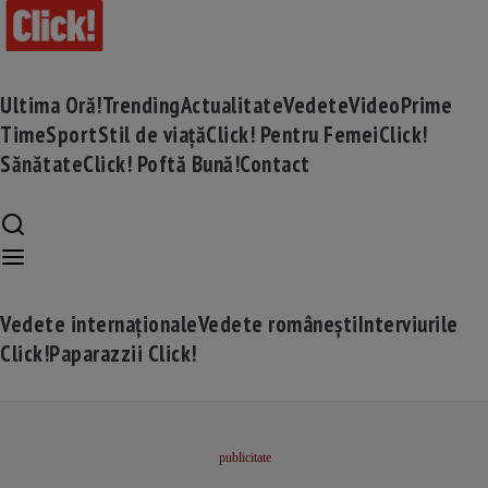
Ultima Oră!
Trending
Actualitate
Vedete
Video
Prime
Time
Sport
Stil de viață
Click! Pentru Femei
Click!
Sănătate
Click! Poftă Bună!
Contact
Vedete internaționale
Vedete românești
Interviurile
Click!
Paparazzii Click!