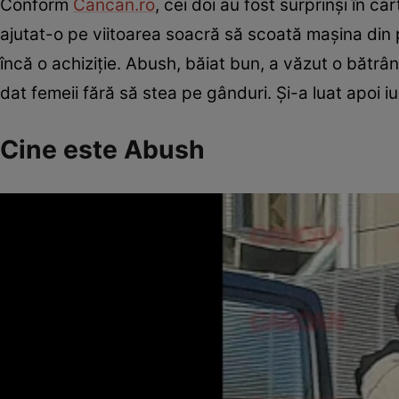
Conform
Cancan.ro
, cei doi au fost surprinși în car
ajutat-o pe viitoarea soacră să scoată mașina din 
încă o achiziție. Abush, băiat bun, a văzut o bătrâ
dat femeii fără să stea pe gânduri. Și-a luat apoi iu
Cine este Abush