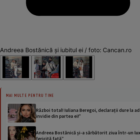
Andreea Bostănică și iubitul ei / foto: Cancan.ro
MAI MULTE PENTRU TINE
Război total! Iuliana Beregoi, declarații dure la a
invidie din partea ei!”
Andreea Bostănică și-a sărbătorit ziua într-un lux 
fericită fată”