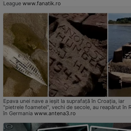
League
www.fanatik.ro
Epava unei nave a ieșit la suprafață în Croația, iar
"pietrele foametei", vechi de secole, au reapărut în R
în Germania
www.antena3.ro