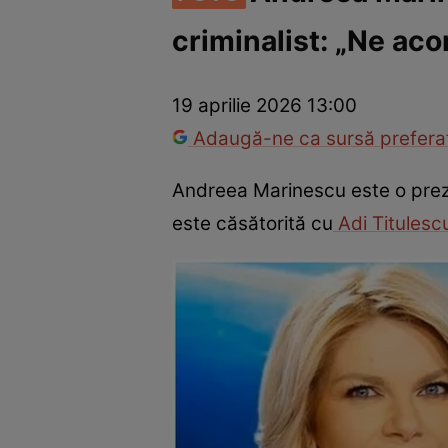
criminalist: „Ne ac
Vedete internaționale
Vedete românești
Interviurile Cli
19 aprilie 2026 13:00
Adaugă-ne ca sursă preferat
Andreea Marinescu este o prezen
este căsătorită cu
Adi Titulesc