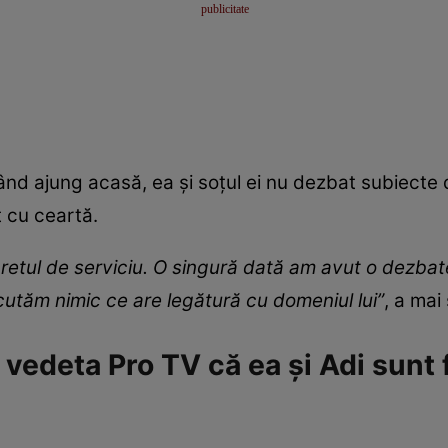
ând ajung acasă, ea și soțul ei nu dezbat subiecte d
t cu ceartă.
retul de serviciu. O singură dată am avut o dezbat
scutăm nimic ce are legătură cu domeniul lui”
, a mai
edeta Pro TV că ea și Adi sunt f