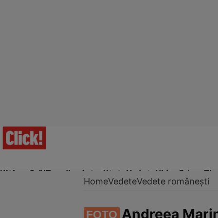
Ultima Oră!
Trending
Actualitate
Vedete
Video
Prime Ti
Home
Vedete
Vedete românești
Andreea Marin
FOTO