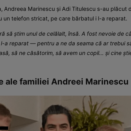
, Andreea Marinescu și Adi Titulescu s-au plăcut d
 un telefon stricat, pe care bărbatul i l-a reparat.
ă să știm unul de celălalt, însă. A fost nevoie de c
mi l-a reparat — pentru a ne da seama că ar trebui s
ă, să ne căsătorim, să avem un copil… și cine ști
te ale familiei Andreei Marinescu