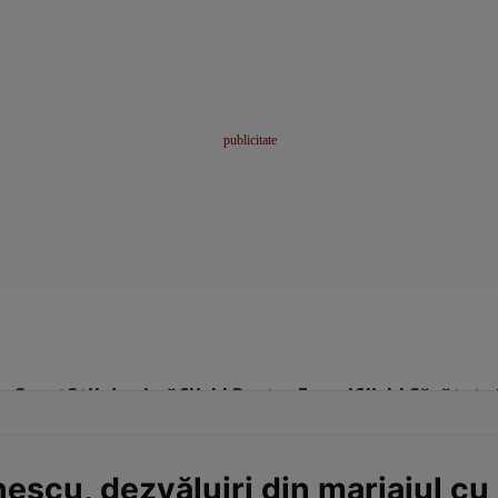
me
Sport
Stil de viață
Click! Pentru Femei
Click! Sănătate
escu, dezvăluiri din mariajul cu