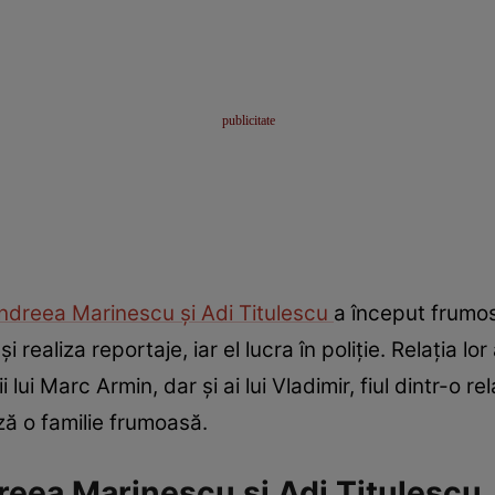
ndreea Marinescu și Adi Titulescu
a început frumos
 realiza reportaje, iar el lucra în poliție. Relația lo
 lui Marc Armin, dar și ai lui Vladimir, fiul dintr-o rel
ză o familie frumoasă.
reea Marinescu și Adi Titulescu