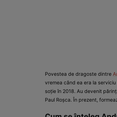
Povestea de dragoste dintre
A
vremea când ea era la serviciu și
soție în 2018. Au devenit părinții
Paul Roșca. În prezent, formea
Cum se înțeleg And