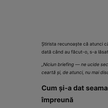
Știrista recunoaște că atunci c
dată când au făcut-o, s-a lăsa
„Niciun briefing — ne ucide sec
ceartă și, de atunci, nu mai di
Cum și-a dat seama v
împreună