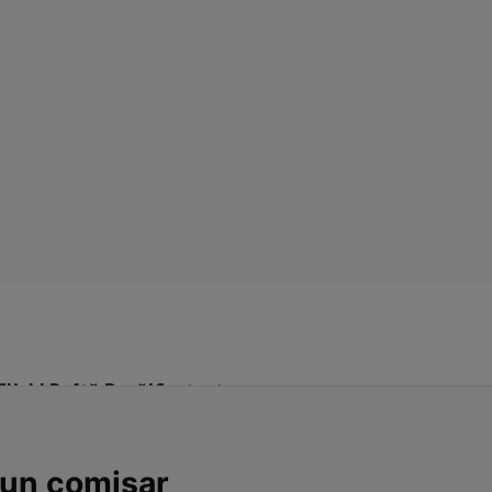
Click! Poftă Bună!
Contact
 un comisar