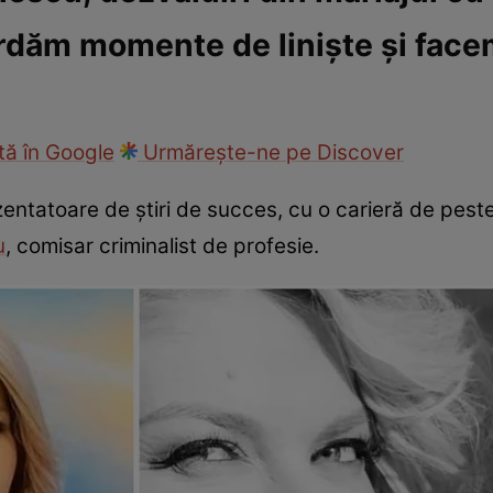
ordăm momente de liniște și face
ck!
Paparazzii Click!
ă în Google
Urmărește-ne pe Discover
tatoare de știri de succes, cu o carieră de peste 
u
, comisar criminalist de profesie.