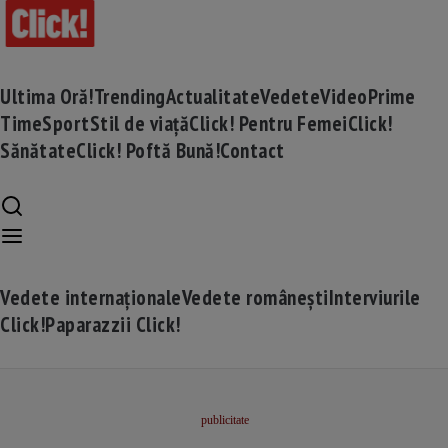
Ultima Oră!
Trending
Actualitate
Vedete
Video
Prime
Time
Sport
Stil de viață
Click! Pentru Femei
Click!
Sănătate
Click! Poftă Bună!
Contact
Vedete internaționale
Vedete românești
Interviurile
Click!
Paparazzii Click!