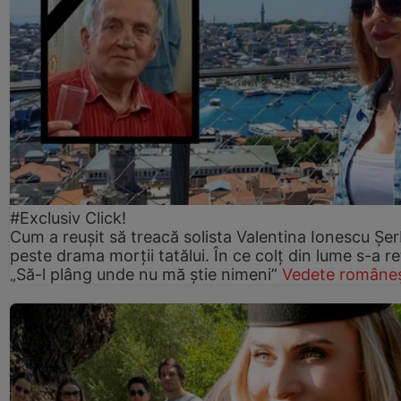
#Exclusiv Click!
Cum a reușit să treacă solista Valentina Ionescu Șe
peste drama morții tatălui. În ce colț din lume s-a re
„Să-l plâng unde nu mă știe nimeni”
Vedete româneș