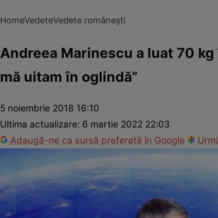
Home
Vedete
Vedete românești
Andreea Marinescu a luat 70 kg 
mă uitam în oglindă”
5 noiembrie 2018 16:10
Ultima actualizare:
6 martie 2022 22:03
Adaugă-ne ca sursă preferată în Google
Urmă