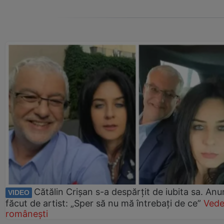
Cătălin Crișan s-a despărțit de iubita sa. Anu
VIDEO
făcut de artist: „Sper să nu mă întrebați de ce”
Vede
românești