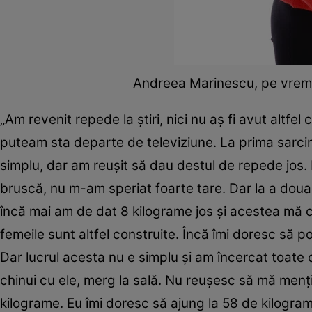
Andreea Marinescu, pe vremea
„Am revenit repede la ştiri, nici nu aş fi avut altfe
puteam sta departe de televiziune. La prima sarcin
simplu, dar am reuşit să dau destul de repede jos.
bruscă, nu m-am speriat foarte tare. Dar la a doua
încă mai am de dat 8 kilograme jos şi acestea mă c
femeile sunt altfel construite. Încă îmi doresc să p
Dar lucrul acesta nu e simplu şi am încercat toate c
chinui cu ele, merg la sală. Nu reuşesc să mă menţ
kilograme. Eu îmi doresc să ajung la 58 de kilogram