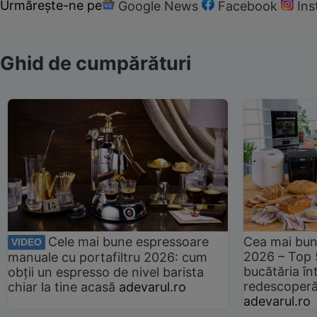
Urmărește-ne pe
Google News
Facebook
In
Ghid de cumpărături
Cele mai bune espressoare
Cea mai bun
VIDEO
2026 – Top 
manuale cu portafiltru 2026: cum
bucătăria înt
obții un espresso de nivel barista
redescoperă 
chiar la tine acasă
adevarul.ro
adevarul.ro