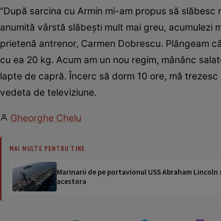
“După sarcina cu Armin mi-am propus să slăbesc re
anumită vârstă slăbeşti mult mai greu, acumulezi 
prietenă antrenor, Carmen Dobrescu. Plângeam cân
cu ea 20 kg. Acum am un nou regim, mănânc salate, 
lapte de capră. Încerc să dorm 10 ore, mă trezesc 
vedeta de televiziune.
Gheorghe Chelu
MAI MULTE PENTRU TINE
Marinarii de pe portavionul USS Abraham Lincoln su
acestora