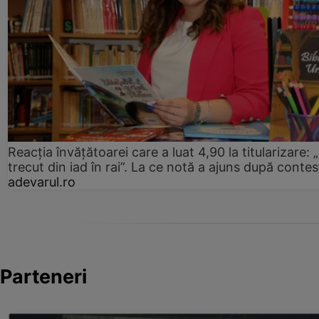
Reacția învățătoarei care a luat 4,90 la titularizare:
trecut din iad în rai”. La ce notă a ajuns după contes
adevarul.ro
Parteneri