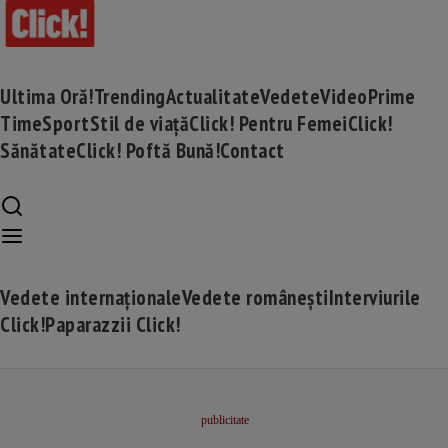
Ultima Oră!
Trending
Actualitate
Vedete
Video
Prime
Time
Sport
Stil de viață
Click! Pentru Femei
Click!
Sănătate
Click! Poftă Bună!
Contact
Vedete internaționale
Vedete românești
Interviurile
Click!
Paparazzii Click!