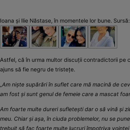
Ioana și Ilie Năstase, în momentele lor bune. Surs
Astfel, că în urma multor discuții contradictorii pe c
ajuns să fie negru de tristețe.
„Am niște supărări în suflet care mă macină de cev
am fost și sunt genul de femeie care a mascat foart
Am foarte multe dureri sufletești dar o să vină și 
meu. Chiar și așa, în ciuda problemelor, nu se pune
trebuit să fac foarte multe lucruri împotriva voințe