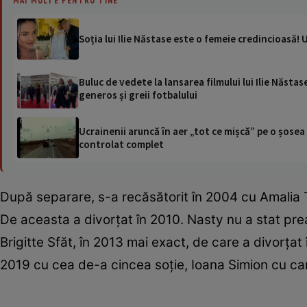
Soția lui Ilie Năstase este o femeie credincioasă! U
Buluc de vedete la lansarea filmului lui Ilie Năstas
generos și greii fotbalului
Ucrainenii aruncă în aer „tot ce mișcă” pe o șose
controlat complet
După separare, s-a recăsătorit în 2004 cu Amalia 
De aceasta a divorțat în 2010. Nasty nu a stat prea 
Brigitte Sfăt, în 2013 mai exact, de care a divorțat
2019 cu cea de-a cincea soție, Ioana Simion cu care