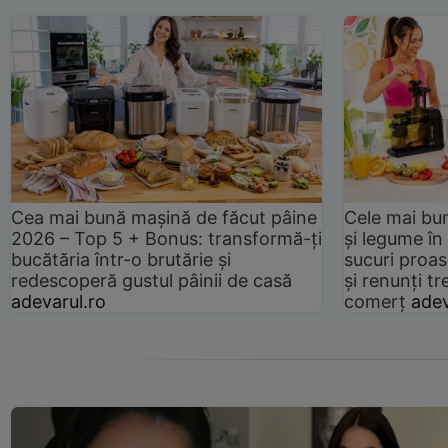
Cea mai bună mașină de făcut pâine
Cele mai bu
2026 – Top 5 + Bonus: transformă-ți
și legume în
bucătăria într-o brutărie și
sucuri proas
redescoperă gustul pâinii de casă
și renunți tr
adevarul.ro
comerț
adev