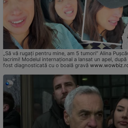
„Să vă rugați pentru mine, am 5 tumori” Alina Pușcău
lacrimi! Modelul internațional a lansat un apel, după
fost diagnosticată cu o boală gravă
www.wowbiz.r