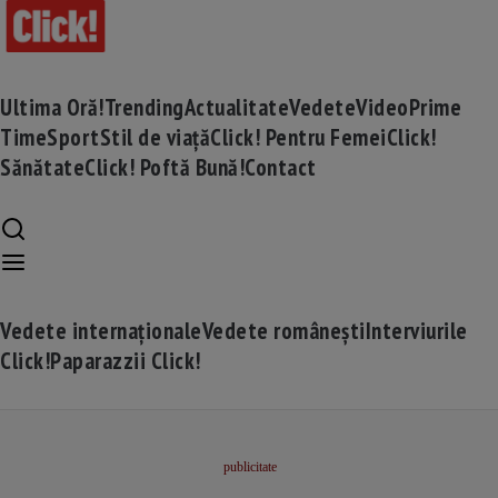
Ultima Oră!
Trending
Actualitate
Vedete
Video
Prime
Time
Sport
Stil de viață
Click! Pentru Femei
Click!
Sănătate
Click! Poftă Bună!
Contact
Vedete internaționale
Vedete românești
Interviurile
Click!
Paparazzii Click!