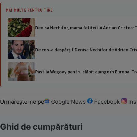
MAI MULTE PENTRU TINE
Denisa Nechifor, mama fetiței lui Adrian Cristea: ”
De ce s-a despărțit Denisa Nechifor de Adrian Cri
Pastila Wegovy pentru slăbit ajunge în Europa. Tr
Urmărește-ne pe
Google News
Facebook
In
Ghid de cumpărături