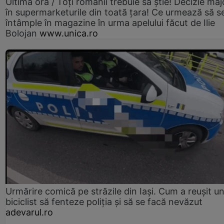
Ultima oră / Toți românii trebuie să știe! Decizie maj
în supermarketurile din toată țara! Ce urmează să s
întâmple în magazine în urma apelului făcut de Ilie
Bolojan
www.unica.ro
Urmărire comică pe străzile din Iași. Cum a reușit u
biciclist să fenteze poliția și să se facă nevăzut
adevarul.ro