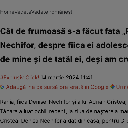
Home
Vedete
Vedete românești
Cât de frumoasă s-a făcut fata „
Nechifor, despre fiica ei adolesc
de mine și de tatăl ei, deși am c
#Exclusiv Click!
14 martie 2024 11:41
Adaugă-ne ca sursă preferată în Google
Urmă
Rania, fiica Denisei Nechifor și a lui Adrian Criste
Tânara a luat ochii, recent, la ziua de naștere a mam
Cristea. Denisa Nechifor a dat din casă, pentru Cl