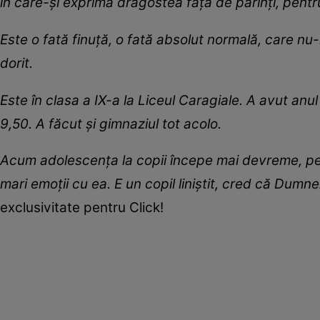
în care-și exprimă dragostea față de părinți, pentr
Este o fată finuță, o fată absolut normală, care nu-m
dorit.
Este în clasa a IX-a la Liceul Caragiale. A avut anu
9,50. A făcut și gimnaziul tot acolo.
Acum adolescența la copii începe mai devreme, pe 
mari emoții cu ea. E un copil liniștit, cred că Dum
exclusivitate pentru Click!