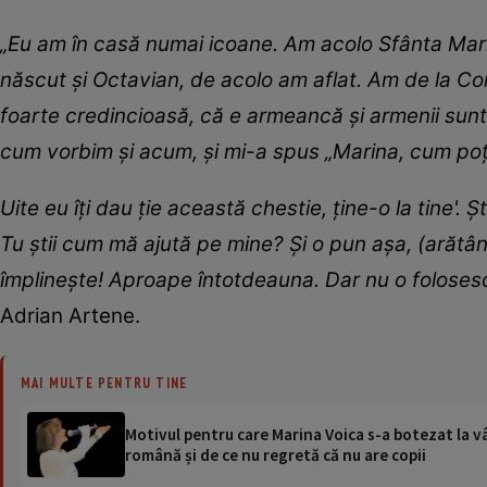
„Eu am în casă numai icoane. Am acolo Sfânta Marina
născut și Octavian, de acolo am aflat. Am de la Cor
foarte credincioasă, că e armeancă și armenii sunt
cum vorbim și acum, și mi-a spus „Marina, cum poți
Uite eu îți dau ție această chestie, ține-o la tine'.
Tu știi cum mă ajută pe mine? Și o pun așa, (arătâ
împlinește! Aproape întotdeauna. Dar nu o foloses
Adrian Artene.
MAI MULTE PENTRU TINE
Motivul pentru care Marina Voica s-a botezat la vâ
română și de ce nu regretă că nu are copii