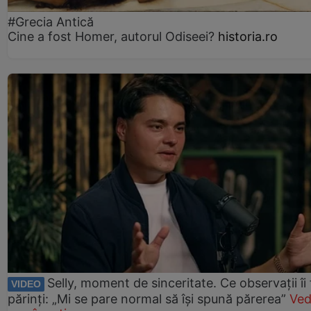
#Grecia Antică
Cine a fost Homer, autorul Odiseei?
historia.ro
Selly, moment de sinceritate. Ce observații îi
VIDEO
părinți: „Mi se pare normal să își spună părerea”
Ved