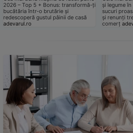
2026 – Top 5 + Bonus: transformă-ți
și legume în
bucătăria într-o brutărie și
sucuri proas
redescoperă gustul pâinii de casă
și renunți tr
adevarul.ro
comerț
adev