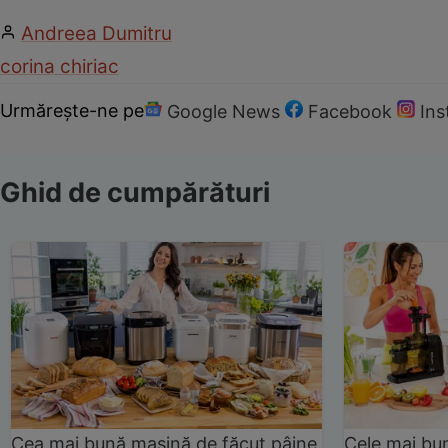
Andreea Dumitru
corina chiriac
Urmărește-ne pe
Google News
Facebook
In
Ghid de cumpărături
Cea mai bună mașină de făcut pâine
Cele mai bu