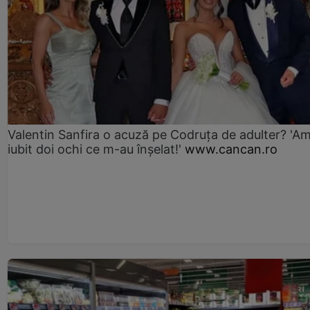
Valentin Sanfira o acuză pe Codruța de adulter? 'A
iubit doi ochi ce m-au înșelat!'
www.cancan.ro