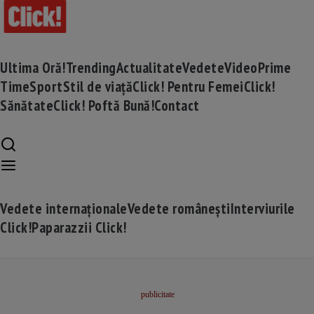
Ultima Oră!
Trending
Actualitate
Vedete
Video
Prime
Time
Sport
Stil de viață
Click! Pentru Femei
Click!
Sănătate
Click! Poftă Bună!
Contact
Vedete internaționale
Vedete românești
Interviurile
Click!
Paparazzii Click!