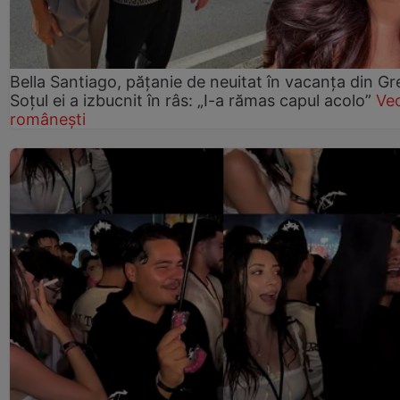
Bella Santiago, pățanie de neuitat în vacanța din Gr
Soțul ei a izbucnit în râs: „I-a rămas capul acolo”
Ve
românești