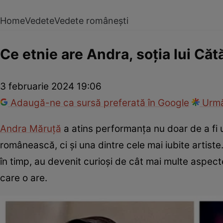
Home
Vedete
Vedete românești
Ce etnie are Andra, soția lui Căt
3 februarie 2024 19:06
Adaugă-ne ca sursă preferată în Google
Urmă
Andra Măruță
a atins performanța nu doar de a fi 
românească, ci și una dintre cele mai iubite artiste.
în timp, au devenit curioși de cât mai multe aspecte
care o are.