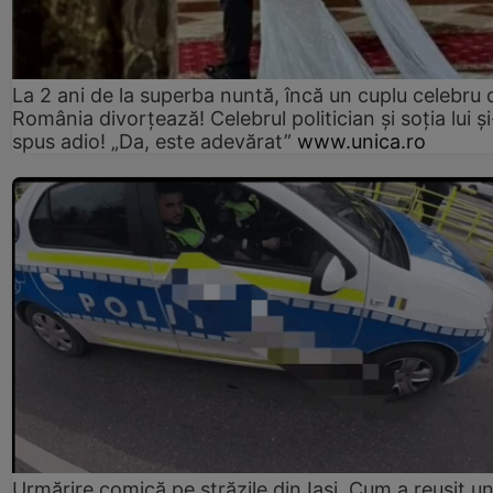
La 2 ani de la superba nuntă, încă un cuplu celebru 
România divorțează! Celebrul politician și soția lui ș
spus adio! „Da, este adevărat”
www.unica.ro
Urmărire comică pe străzile din Iași. Cum a reușit u