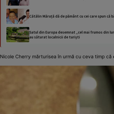
Cătălin Măruță dă de pământ cu cei care spun că b
Satul din Europa desemnat „cel mai frumos din lum
au săturat localnicii de turiști
Nicole Cherry mărturisea în urmă cu ceva timp că 