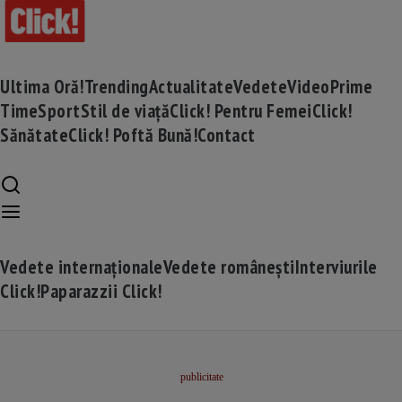
Ultima Oră!
Trending
Actualitate
Vedete
Video
Prime
Time
Sport
Stil de viață
Click! Pentru Femei
Click!
Sănătate
Click! Poftă Bună!
Contact
Vedete internaționale
Vedete românești
Interviurile
Click!
Paparazzii Click!