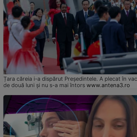
Țara căreia i-a dispărut Președintele. A plecat în va
de două luni și nu s-a mai întors
www.antena3.ro