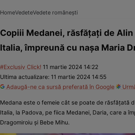
Home
Vedete
Vedete românești
Copiii Medanei, răsfățați de Alin
Italia, împreună cu nașa Maria 
#Exclusiv Click!
11 martie 2024 14:22
Ultima actualizare:
11 martie 2024 14:55
Adaugă-ne ca sursă preferată în Google
Urmă
Medana este o femeie cât se poate de răsfățată de s
Italia, la Padova, pe fiica Medanei, Daria, care a împ
Dragomiroiu și Bebe Mihu.