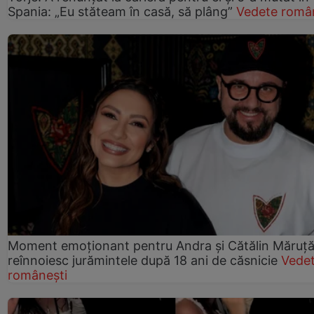
Spania: „Eu stăteam în casă, să plâng”
Vedete româ
Moment emoționant pentru Andra și Cătălin Măruță!
reînnoiesc jurămintele după 18 ani de căsnicie
Vede
românești