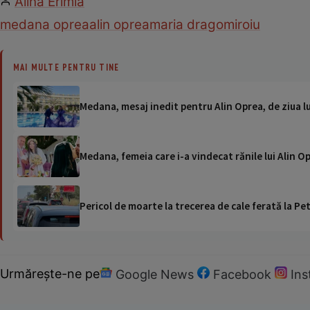
Alina Erimia
medana oprea
alin oprea
maria dragomiroiu
MAI MULTE PENTRU TINE
Medana, mesaj inedit pentru Alin Oprea, de ziua lui:
Medana, femeia care i-a vindecat rănile lui Alin Op
Pericol de moarte la trecerea de cale ferată la Pet
Urmărește-ne pe
Google News
Facebook
In