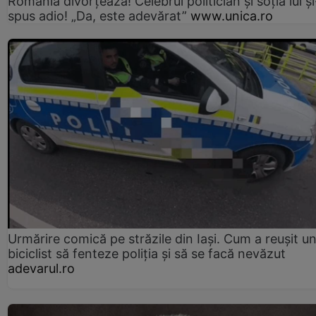
România divorțează! Celebrul politician și soția lui ș
spus adio! „Da, este adevărat”
www.unica.ro
Urmărire comică pe străzile din Iași. Cum a reușit u
biciclist să fenteze poliția și să se facă nevăzut
adevarul.ro