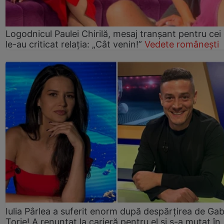
Logodnicul Paulei Chirilă, mesaj tranșant pentru cei
le-au criticat relația: „Cât venin!”
Vedete românești
Iulia Pârlea a suferit enorm după despărțirea de Gab
Torje! A renunțat la carieră pentru el și s-a mutat în