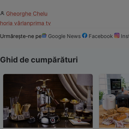
Gheorghe Chelu
horia vârlan
prima tv
Urmărește-ne pe
Google News
Facebook
In
Ghid de cumpărături