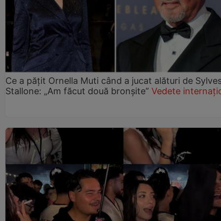
Ce a pățit Ornella Muti când a jucat alături de Sylve
Stallone: „Am făcut două bronșite”
Vedete internați