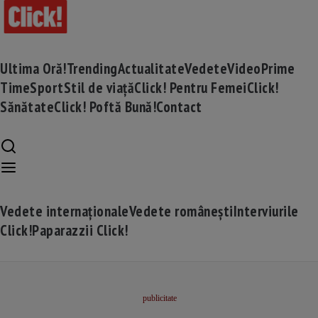
Ultima Oră!
Trending
Actualitate
Vedete
Video
Prime
Time
Sport
Stil de viață
Click! Pentru Femei
Click!
Sănătate
Click! Poftă Bună!
Contact
Vedete internaționale
Vedete românești
Interviurile
Click!
Paparazzii Click!