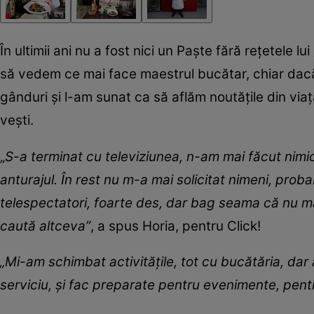
În ultimii ani nu a fost nici un Paște fără rețetele lui
să vedem ce mai face maestrul bucătar, chiar dacă
gânduri și l-am sunat ca să aflăm noutățile din viaț
vești.
„
S-a terminat cu televiziunea, n-am mai făcut nimi
anturajul. În rest nu m-a mai solicitat nimeni, probab
telespectatori, foarte des, dar bag seama că nu ma
caută altceva”
, a spus Horia, pentru Click!
„Mi-am schimbat activitățile, tot cu bucătăria, da
serviciu, și fac preparate pentru evenimente, pentru