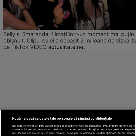
Selly și Smaranda, filmați într-un moment mai puțin
obișnuit. Clipul cu ei a depășit 2 milioane de vizualiz
pe TikTok VIDEO
actualitate.net
Nouă ne pasă ca datele tale personale să rămână confidențiale
Noi și partenerii noștri
606
stocăm și/sau accesăm informații pe dispozitivul dvs., precum identificatorii
cookie unici pentru prelucrarea datelor cu caracter personal. Puteți accepta sau gestiona alegerile
dvs. făcând clic mai jos sau în orice moment, pe pagina cu politica de confidențialitate. Aceste alegeri