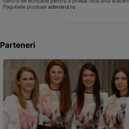
centru de echitație pentru a prelua fiica unui afaceri
Pagubele produse
adevarul.ro
Parteneri