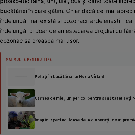
proaspete: făină, unt, ulei, ouă și când toate ing
bucătăriei în care gătim. Chiar dacă cei mai aprec
îndelungă, mai există și cozonacii ardelenești - c
îndelungă, ci doar de amestecarea drojdiei cu făină
cozonac să crească mai ușor.
MAI MULTE PENTRU TINE
Poftiţi în bucătăria lui Horia Vîrlan!
Carnea de miel, un pericol pentru sănătate! Toți r
Imagini spectaculoase de la o operațiune în premie