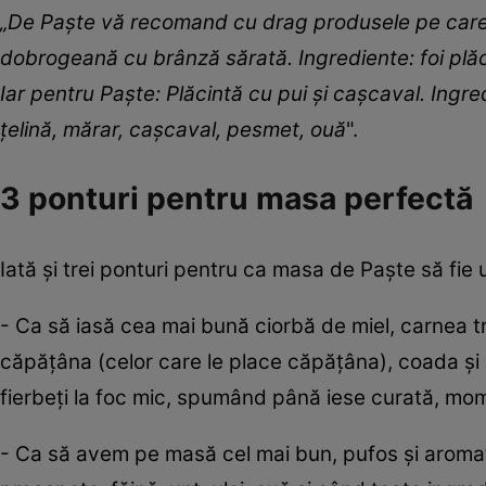
„De Paște vă recomand cu drag produsele pe care eu
dobrogeană cu brânză sărată. Ingrediente: foi plăc
Iar pentru Paște: Plăcintă cu pui și cașcaval. Ingr
țelină, mărar, cașcaval, pesmet, ouă
".
3 ponturi pentru masa perfectă
Iată și trei ponturi pentru ca masa de Paște să fi
- Ca să iasă cea mai bună ciorbă de miel, carnea tre
căpățâna (celor care le place căpățâna), coada și ș
fierbeți la foc mic, spumând până iese curată, mom
- Ca să avem pe masă cel mai bun, pufos și aromat