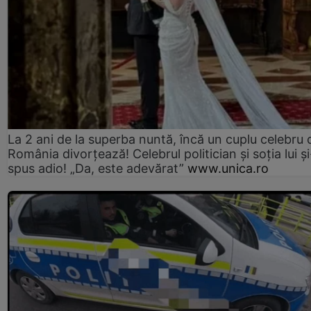
La 2 ani de la superba nuntă, încă un cuplu celebru 
România divorțează! Celebrul politician și soția lui ș
spus adio! „Da, este adevărat”
www.unica.ro