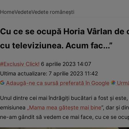
Home
Vedete
Vedete românești
Cu ce se ocupă Horia Vârlan de 
cu televiziunea. Acum fac...”
#Exclusiv Click!
6 aprilie 2023 14:07
Ultima actualizare:
7 aprilie 2023 11:42
Adaugă-ne ca sursă preferată în Google
Urmă
Unul dintre cei mai îndrăgiți bucătari a fost și este
emisiunea
„Mama mea gătește mai bine
”, dar și d
ne-am gândit să vedem ce mai face, cu ce se ocup