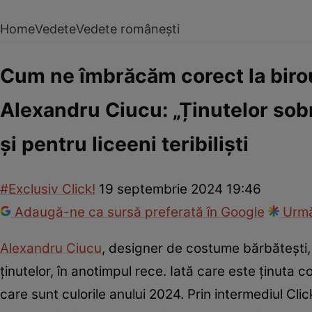
Home
Vedete
Vedete românești
Cum ne îmbrăcăm corect la birou
Alexandru Ciucu: „Ținutelor sobre
și pentru liceeni teribiliști
#Exclusiv Click!
19 septembrie 2024 19:46
Adaugă-ne ca sursă preferată în Google
Urmă
Alexandru Ciucu
, designer de costume bărbătești, l
ținutelor, în anotimpul rece. Iată care este ținuta co
care sunt culorile anului 2024. Prin intermediul Clic