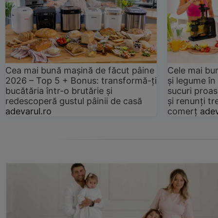
Cea mai bună mașină de făcut pâine
Cele mai bu
2026 – Top 5 + Bonus: transformă-ți
și legume în
bucătăria într-o brutărie și
sucuri proas
redescoperă gustul pâinii de casă
și renunți tr
adevarul.ro
comerț
adev