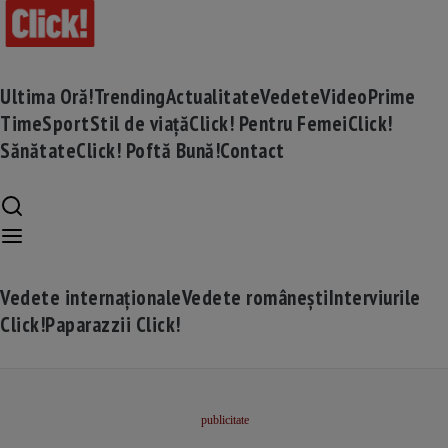
Ultima Oră!
Trending
Actualitate
Vedete
Video
Prime
Time
Sport
Stil de viață
Click! Pentru Femei
Click!
Sănătate
Click! Poftă Bună!
Contact
Vedete internaționale
Vedete românești
Interviurile
Click!
Paparazzii Click!