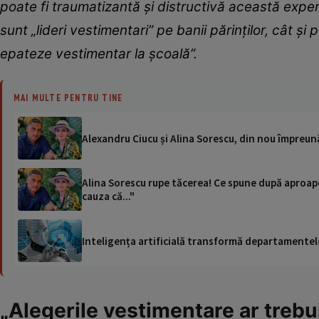
poate fi traumatizantă și distructivă această experi
sunt „lideri vestimentari” pe banii părinților, cât și
epateze vestimentar la școală”.
MAI MULTE PENTRU TINE
Alexandru Ciucu și Alina Sorescu, din nou împreună
Alina Sorescu rupe tăcerea! Ce spune după aproape 
cauza că..."
Inteligența artificială transformă departamentele
„Alegerile vestimentare ar trebui