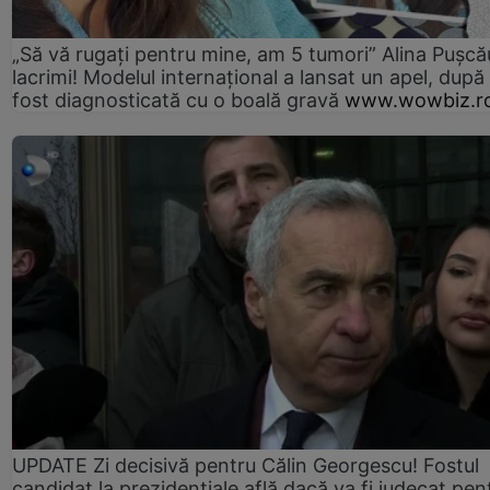
„Să vă rugați pentru mine, am 5 tumori” Alina Pușcău
lacrimi! Modelul internațional a lansat un apel, după
fost diagnosticată cu o boală gravă
www.wowbiz.r
UPDATE Zi decisivă pentru Călin Georgescu! Fostul
candidat la prezidențiale află dacă va fi judecat pen