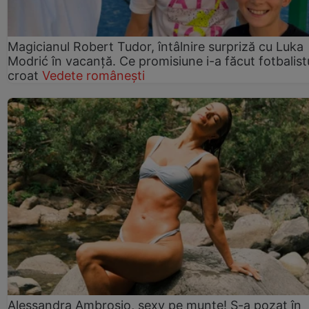
Magicianul Robert Tudor, întâlnire surpriză cu Luka
Modrić în vacanță. Ce promisiune i-a făcut fotbalist
croat
Vedete românești
Alessandra Ambrosio, sexy pe munte! S-a pozat în