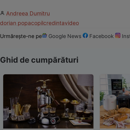
Andreea Dumitru
dorian popa
copil
credinta
video
Urmărește-ne pe
Google News
Facebook
In
Ghid de cumpărături