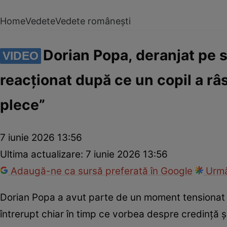
Home
Vedete
Vedete românești
Dorian Popa, deranjat pe 
VIDEO
reacționat după ce un copil a râ
plece”
7 iunie 2026 13:56
Ultima actualizare:
7 iunie 2026 13:56
Adaugă-ne ca sursă preferată în Google
Urmă
Dorian Popa a avut parte de un moment tensionat î
întrerupt chiar în timp ce vorbea despre credință și 