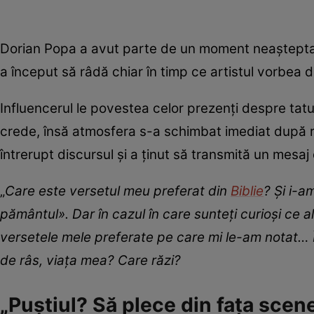
Dorian Popa a avut parte de un moment neașteptat 
a început să râdă chiar în timp ce artistul vorbea de
Influencerul le povestea celor prezenți despre tatuaj
crede, însă atmosfera s-a schimbat imediat după re
întrerupt discursul și a ținut să transmită un mesa
„
Care este versetul meu preferat din
Biblie
? Și i-a
pământul
». Dar în cazul în care sunteți curioși ce 
versetele mele preferate pe care mi le-am notat… Î
de râs, viața mea? Care răzi?
„Puștiul? Să plece din fața scene