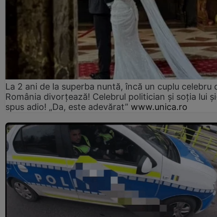
La 2 ani de la superba nuntă, încă un cuplu celebru 
România divorțează! Celebrul politician și soția lui ș
spus adio! „Da, este adevărat”
www.unica.ro