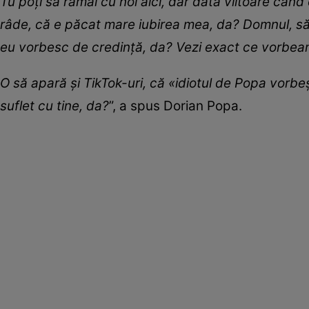
Tu poți să rămâi cu noi aici, dar data viitoare c
râde, că e păcat mare iubirea mea, da? Domnul, să
eu vorbesc de credință, da? Vezi exact ce vorbe
O să apară și TikTok-uri, că
«idiotul de Popa vor
suflet cu tine, da?
”, a spus Dorian Popa.