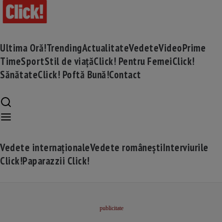
Ultima Oră!
Trending
Actualitate
Vedete
Video
Prime
Time
Sport
Stil de viață
Click! Pentru Femei
Click!
Sănătate
Click! Poftă Bună!
Contact
Vedete internaționale
Vedete românești
Interviurile
Click!
Paparazzii Click!