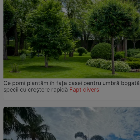
Ce pomi plantăm în fața casei pentru umbră bogată
specii cu creștere rapidă
Fapt divers