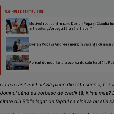
MAI MULTE PENTRU TINE
Motivul real pentru care Dorian Popa și Claudia Ios
artistului: „Vorbești fără să ai habar”
Dorian Popa și Andreea merg în vacanță cu nașii vii
Pericol de moarte la trecerea de cale ferată la Pet
Care a râs? Puștiul? Să plece din fața scenei, te r
domnul când eu vorbesc de credință, inima mea? 
citate din Biblie legat de faptul că cineva nu știe 