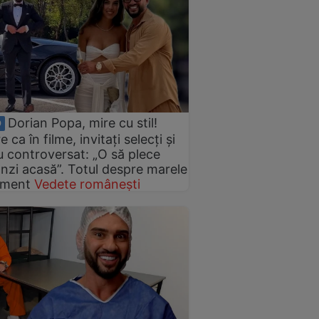
Dorian Popa, mire cu stil!
O
e ca în filme, invitați selecți și
 controversat: „O să plece
nzi acasă”. Totul despre marele
iment
Vedete românești