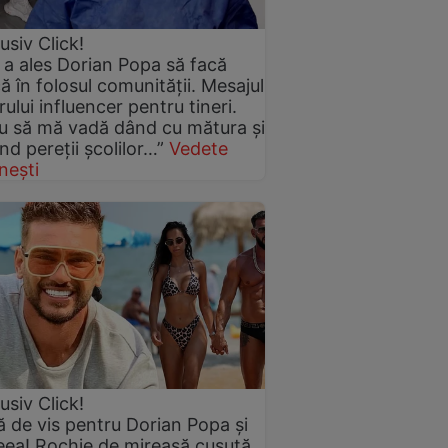
usiv Click!
a ales Dorian Popa să facă
 în folosul comunității. Mesajul
rului influencer pentru tineri.
u să mă vadă dând cu mătura și
nd pereții școlilor…”
Vedete
nești
usiv Click!
 de vis pentru Dorian Popa și
ea! Rochie de mireasă cusută