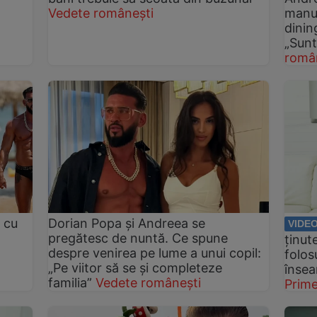
Vedete românești
manua
dinin
„Sunt
româ
 cu
Dorian Popa și Andreea se
VIDE
pregătesc de nuntă. Ce spune
ținut
despre venirea pe lume a unui copil:
folos
„Pe viitor să se și completeze
însea
familia”
Vedete românești
Prim