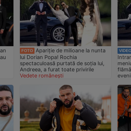
ian
Apariție de milioane la nunta
FOTO
VIDE
 au
lui Dorian Popa! Rochia
Intrar
spectaculoasă purtată de soția lui,
meniu
Andreea, a furat toate privirile
flămâ
Vedete românești
even