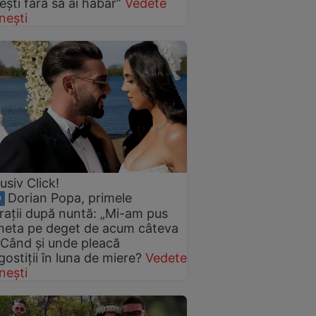
ești fără să ai habar”
Vedete
nești
usiv Click!
Dorian Popa, primele
O
rații după nuntă: „Mi-am pus
heta pe deget de acum câteva
” Când și unde pleacă
gostiții în luna de miere?
Vedete
nești