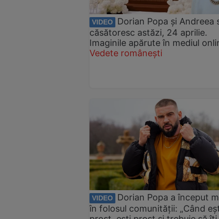
Dorian Popa și Andreea 
VIDEO
căsătoresc astăzi, 24 aprilie.
Imaginile apărute în mediul onli
Vedete românești
Dorian Popa a început 
VIDEO
în folosul comunității: „Când eșt
prost, ești prost și trebuie să îți