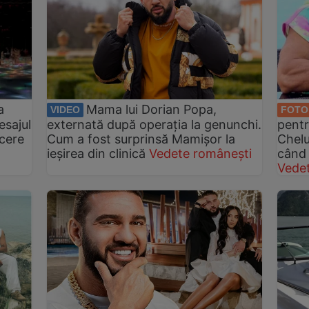
a
Mama lui Dorian Popa,
VIDEO
FOTO
esajul
externată după operația la genunchi.
pentr
 cere
Cum a fost surprinsă Mamișor la
Chelu
ieșirea din clinică
Vedete românești
când 
Vede