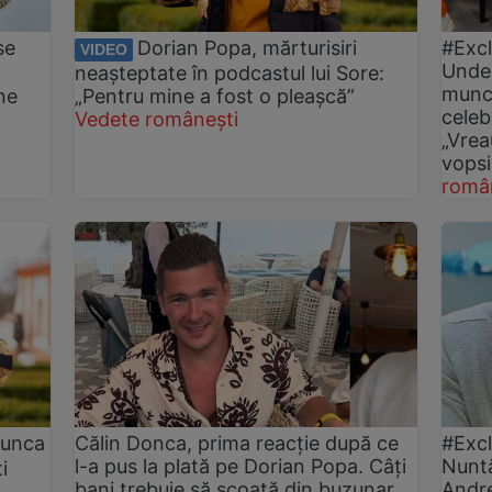
se
Dorian Popa, mărturisiri
#Excl
VIDEO
Unde 
neașteptate în podcastul lui Sore:
muncă
ne
„Pentru mine a fost o pleașcă”
celeb
Vedete românești
„Vrea
vopsi
româ
munca
Călin Donca, prima reacție după ce
#Excl
l-a pus la plată pe Dorian Popa. Câți
Nuntă
i
bani trebuie să scoată din buzunar
Andre