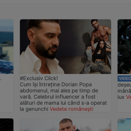
A
.
#Exclusiv Click!
VIDE
Cum își întreține Dorian Popa
deșeu
abdomenul, mai ales pe timp de
mână!
vară. Celebrul influencer a fost
lux
V
alături de mama lui când s-a operat
la genunchi
Vedete românești