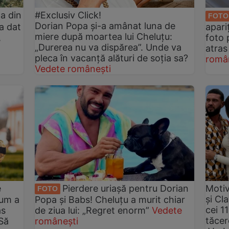
a din
#Exclusiv Click!
FOTO
Dorian Popa și-a amânat luna de
a dat
apari
miere după moartea lui Cheluțu:
,
foto 
„Durerea nu va dispărea”. Unde va
atras 
pleca în vacanță alături de soția sa?
româ
Vedete românești
e
Pierdere uriașă pentru Dorian
Motiv
FOTO
și Cl
Cum a
Popa și Babs! Cheluțu a murit chiar
cei 1
âs
de ziua lui: „Regret enorm”
Vedete
tăcer
Să
românești