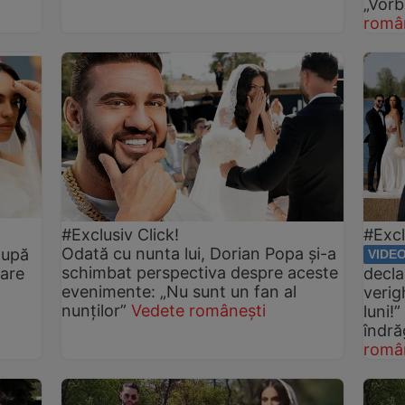
„Vorb
româ
#Exclusiv Click!
#Excl
Odată cu nunta lui, Dorian Popa și-a
după
VIDE
schimbat perspectiva despre aceste
care
decla
evenimente: „Nu sunt un fan al
verig
nunților”
Vedete românești
luni!
îndră
româ