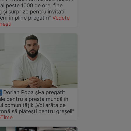
l peste 1000 de ore, fine
g și surprize pentru invitați:
em în pline pregătiri”
Vedete
nești
Dorian Popa și-a pregătit
O
ele pentru a presta muncă în
ul comunității: „Voi arăta ce
mnă să plătești pentru greșeli”
eTime