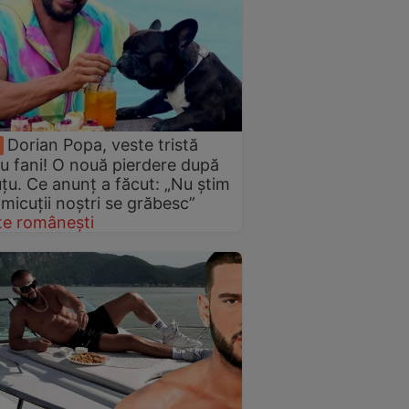
Dorian Popa, veste tristă
u fani! O nouă pierdere după
țu. Ce anunț a făcut: „Nu știm
micuții noștri se grăbesc”
te românești