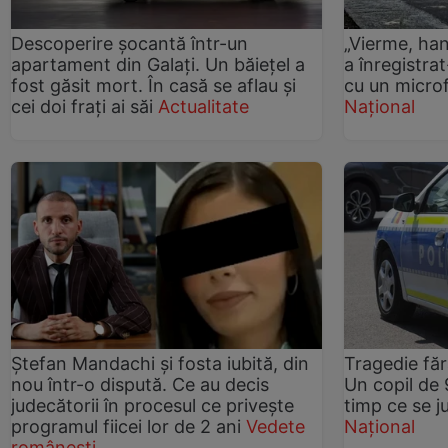
Descoperire șocantă într-un
„Vierme, han
apartament din Galați. Un băiețel a
a înregistra
fost găsit mort. În casă se aflau și
cu un micro
cei doi frați ai săi
Actualitate
Național
Ștefan Mandachi și fosta iubită, din
Tragedie făr
nou într-o dispută. Ce au decis
Un copil de 9
judecătorii în procesul ce privește
timp ce se j
programul fiicei lor de 2 ani
Vedete
Național
românești