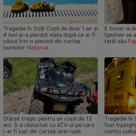
Tragedie în Dolj! Copil de doar 1 an și
E boxer la 
4 luni și-a pierdut viața după ce ar fi
Igeshev se a
căzut într-o piscină din curtea
tatăl său
Fap
bunicilor
Național
Sfârșit tragic pentru un copil de 13
Tragedie în 
ani. S-a răsturnat cu ATV-ul pe care
fost înjungh
l-ar fi luat din curtea unei rude
centru cultu