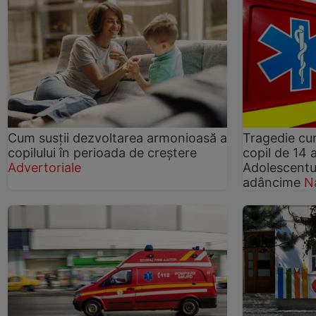
Cum susții dezvoltarea armonioasă a
Tragedie cu
copilului în perioada de creștere
copil de 14 a
Advertoriale
Adolescentul
adâncime
N