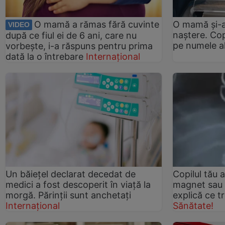
O mamă a rămas fără cuvinte
O mamă și-a
VIDEO
naștere. Copi
după ce fiul ei de 6 ani, care nu
pe numele alt
vorbește, i-a răspuns pentru prima
dată la o întrebare
Internațional
Un băiețel declarat decedat de
Copilul tău 
medici a fost descoperit în viață la
magnet sau 
morgă. Părinții sunt anchetați
explică ce t
Internațional
Sănătate!