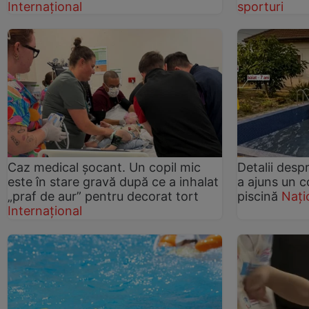
Internațional
sporturi
Caz medical șocant. Un copil mic
Detalii desp
este în stare gravă după ce a inhalat
a ajuns un c
„praf de aur” pentru decorat tort
piscină
Nați
Internațional