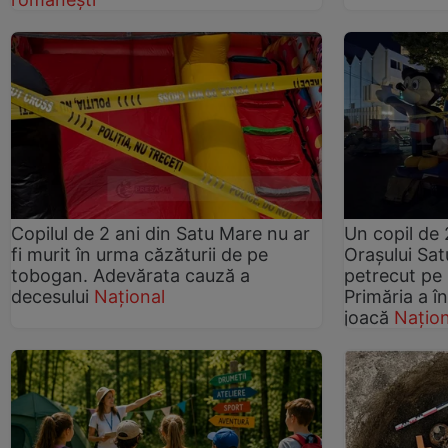
Copilul de 2 ani din Satu Mare nu ar
Un copil de 2
fi murit în urma căzăturii de pe
Oraşului Sat
tobogan. Adevărata cauză a
petrecut pe 
decesului
Național
Primăria a în
joacă
Națion