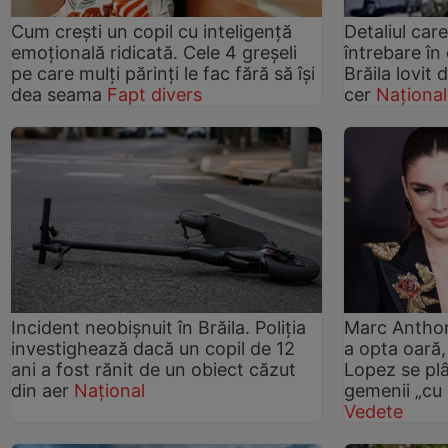
Cum crești un copil cu inteligență
Detaliul car
emoțională ridicată. Cele 4 greșeli
întrebare în 
pe care mulți părinți le fac fără să își
Brăila lovit
dea seama
Fapt divers
cer
Național
Incident neobișnuit în Brăila. Poliția
Marc Anthon
investighează dacă un copil de 12
a opta oară,
ani a fost rănit de un obiect căzut
Lopez se plâ
din aer
Național
gemenii „cu 
Vedete