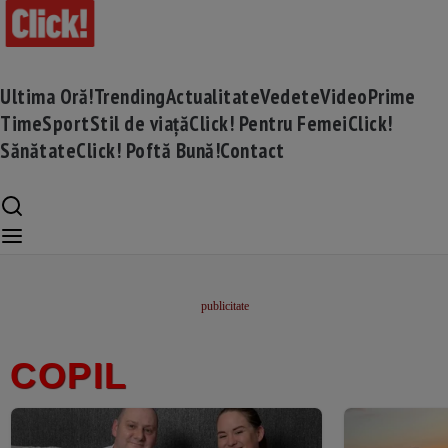
Ultima Oră!
Trending
Actualitate
Vedete
Video
Prime
Time
Sport
Stil de viață
Click! Pentru Femei
Click!
Sănătate
Click! Poftă Bună!
Contact
COPIL