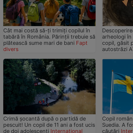
Cât mai costă să-ți trimiți copilul în
Descoperirea
tabără în România. Părinții trebuie să
arheologi î
plătească sume mari de bani
Fapt
copil, găsit 
divers
autostrăzi A
Crimă șocantă după o partidă de
Copil român 
pescuit! Un copil de 11 ani a fost ucis
Suedia. A fo
de doi adolescenți
Internațional
căutări
Inte