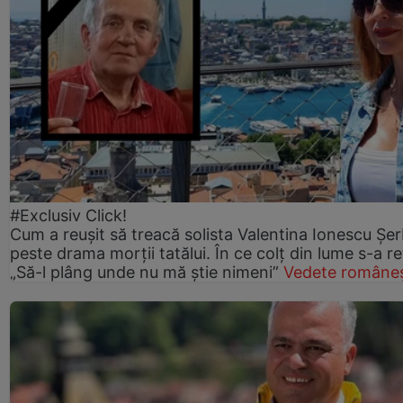
#Exclusiv Click!
Cum a reușit să treacă solista Valentina Ionescu Șe
peste drama morții tatălui. În ce colț din lume s-a re
„Să-l plâng unde nu mă știe nimeni”
Vedete româneș