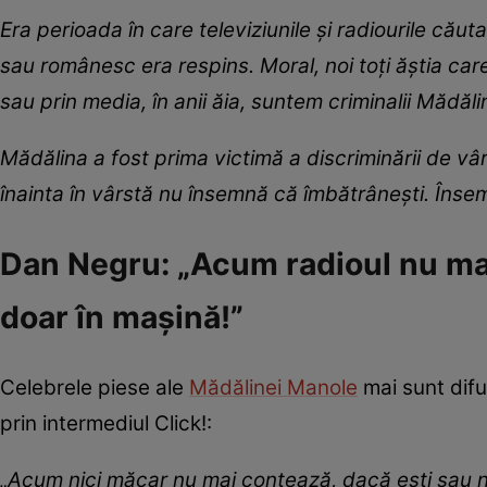
Era perioada în care televiziunile și radiourile căut
sau românesc era respins. Moral, noi toți ăștia care
sau prin media, în anii ăia, suntem criminalii Mădăli
Mădălina a fost prima victimă a discriminării de v
înainta în vârstă nu însemnă că îmbătrânești. Însemn
Dan Negru: „Acum radioul nu mai
doar în mașină!”
Celebrele piese ale
Mădălinei Manole
mai sunt difu
prin intermediul Click!:
„Acum nici măcar nu mai contează, dacă ești sau nu