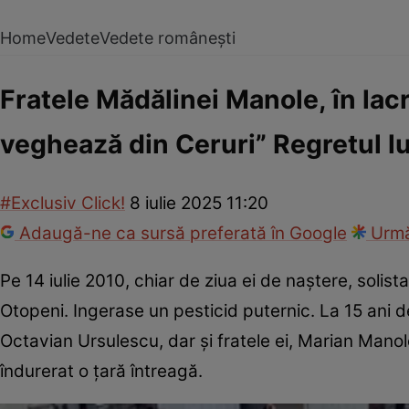
Home
Vedete
Vedete românești
Fratele Mădălinei Manole, în lacrim
veghează din Ceruri” Regretul lu
#Exclusiv Click!
8 iulie 2025 11:20
Adaugă-ne ca sursă preferată în Google
Urmă
Pe 14 iulie 2010, chiar de ziua ei de naștere, solist
Otopeni. Ingerase un pesticid puternic. La 15 ani d
Octavian Ursulescu, dar și fratele ei, Marian Manol
îndurerat o țară întreagă.