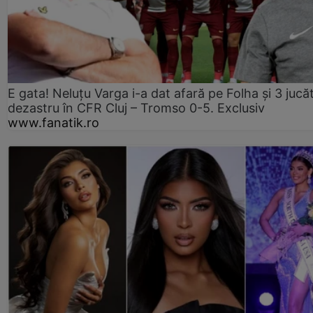
E gata! Neluțu Varga i-a dat afară pe Folha și 3 jucăt
dezastru în CFR Cluj – Tromso 0-5. Exclusiv
www.fanatik.ro