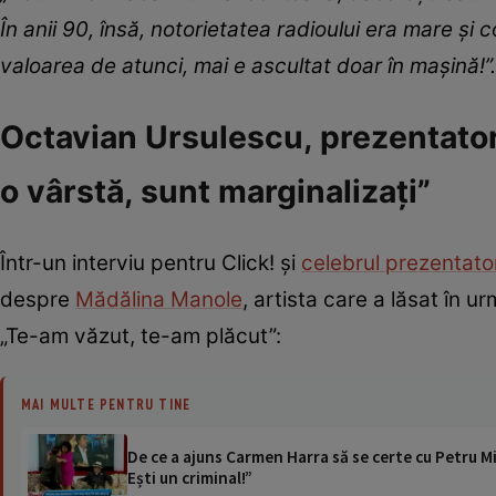
În anii 90, însă, notorietatea radioului era mare și
valoarea de atunci, mai e ascultat doar în mașină!”.
Octavian Ursulescu, prezentator 
o vârstă, sunt marginalizați”
Într-un interviu pentru Click! și
celebrul prezentat
despre
Mădălina Manole
, artista care a lăsat în u
„Te-am văzut, te-am plăcut”:
MAI MULTE PENTRU TINE
De ce a ajuns Carmen Harra să se certe cu Petru Mi
Ești un criminal!”