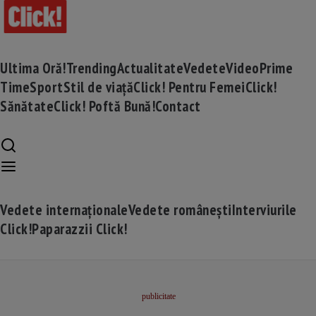
Ultima Oră!
Trending
Actualitate
Vedete
Video
Prime
Time
Sport
Stil de viață
Click! Pentru Femei
Click!
Sănătate
Click! Poftă Bună!
Contact
Vedete internaționale
Vedete românești
Interviurile
Click!
Paparazzii Click!