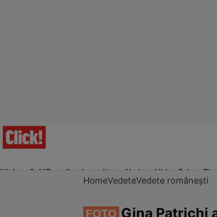
Ultima Oră!
Trending
Actualitate
Vedete
Video
Prime Ti
Home
Vedete
Vedete românești
Gina Patrichi 
FOTO