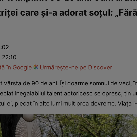
triței care și-a adorat soțul: „Făr
ck!
Paparazzii Click!
2:02
 22:10
ă în Google
Urmărește-ne pe Discover
nit vârsta de 90 de ani. Își doarme somnul de veci, în
reciat inegalabilul talent actoricesc se opresc, țin
l ei, plecat în alte lumi mult prea devreme. Viața i