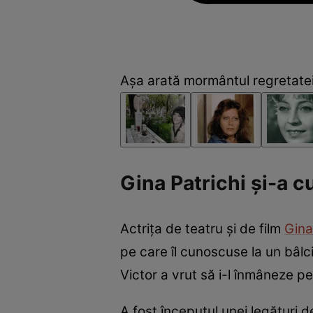
Așa arată mormântul regretatei ac
Gina Patrichi și-a c
Actrița de teatru și de film
Gina
pe care îl cunoscuse la un bâlc
Victor a vrut să i-l înmâneze pe
A fost începutul unei legături d