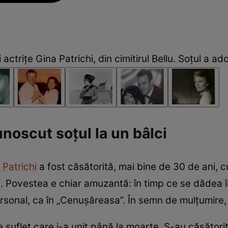
trițe Gina Patrichi, din cimitirul Bellu. Soțul a ador
unoscut soțul la un bâlci
 Patrichi
a fost căsătorită, mai bine de 30 de ani, 
i. Povestea e chiar amuzantă: în timp ce se dădea în
rsonal, ca în „Cenușăreasa”. În semn de mulțumire, e
e suflet care i-a unit până la moarte. S-au căsători