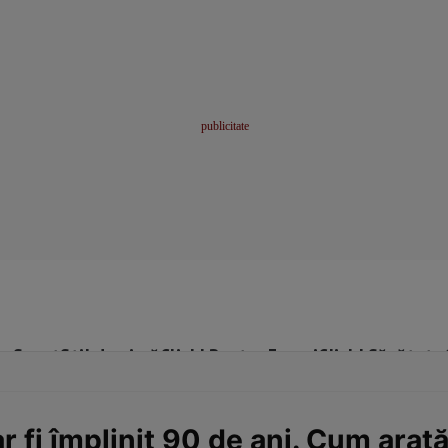
me
Sport
Stil de viață
Click! Pentru Femei
Click! Sănătate
ar fi împlinit 90 de ani. Cum ara