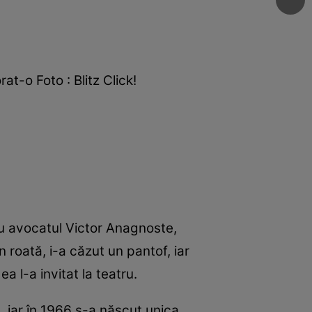
at-o Foto : Blitz Click!
cu avocatul Victor Anagnoste,
 roată, i-a căzut un pantof, iar
a l-a invitat la teatru.
t, iar în 1966 s-a născut unica