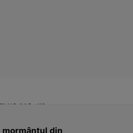
Click! Poftă Bună!
Contact
tă mormântul din