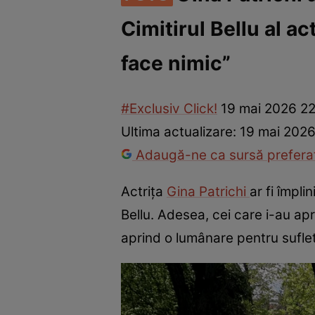
Cimitirul Bellu al ac
Vedete internaționale
Vedete românești
Interviurile Cli
face nimic”
#Exclusiv Click!
19 mai 2026 2
Ultima actualizare:
19 mai 2026
Adaugă-ne ca sursă preferat
Actrița
Gina Patrichi
ar fi împli
Bellu. Adesea, cei care i-au ap
aprind o lumânare pentru sufletu