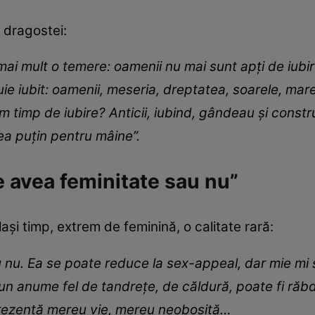
 dragostei:
ai mult o temere: oamenii nu mai sunt apţi de iubire
ie iubit: oamenii, meseria, dreptatea, soarele, mare
em timp de iubire? Anticii, iubind, gândeau şi constr
rea puţin pentru mâine”.
 avea feminitate sau nu”
lași timp, extrem de feminină, o calitate rară:
nu. Ea se poate reduce la sex-appeal, dar mie mi s
un anume fel de tandreţe, de căldură, poate fi răbd
prezenţă mereu vie, mereu neobosită…