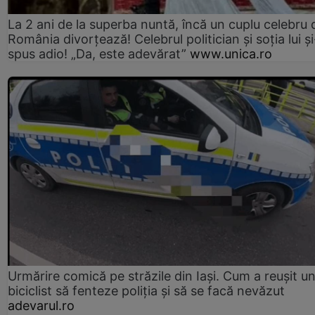
La 2 ani de la superba nuntă, încă un cuplu celebru 
România divorțează! Celebrul politician și soția lui ș
spus adio! „Da, este adevărat”
www.unica.ro
Urmărire comică pe străzile din Iași. Cum a reușit u
biciclist să fenteze poliția și să se facă nevăzut
adevarul.ro