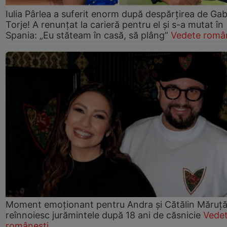
Iulia Pârlea a suferit enorm după despărțirea de Gab
Torje! A renunțat la carieră pentru el și s-a mutat în
Spania: „Eu stăteam în casă, să plâng”
Vedete româ
Moment emoționant pentru Andra și Cătălin Măruță!
reînnoiesc jurămintele după 18 ani de căsnicie
Vede
românești