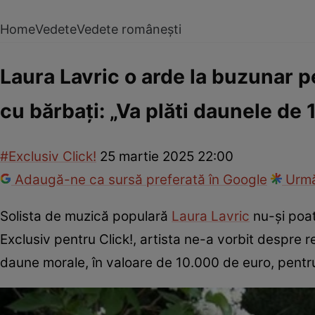
Home
Vedete
Vedete românești
Laura Lavric o arde la buzunar p
cu bărbați: „Va plăti daunele de
#Exclusiv Click!
25 martie 2025 22:00
Adaugă-ne ca sursă preferată în Google
Urmă
Solista de muzică populară
Laura Lavric
nu-și poate
Exclusiv pentru Click!, artista ne-a vorbit despre r
daune morale, în valoare de 10.000 de euro, pentru