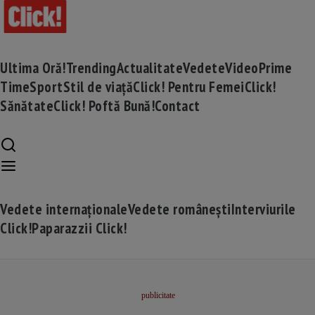
Ultima Oră!
Trending
Actualitate
Vedete
Video
Prime
Time
Sport
Stil de viață
Click! Pentru Femei
Click!
Sănătate
Click! Poftă Bună!
Contact
Vedete internaționale
Vedete românești
Interviurile
Click!
Paparazzii Click!