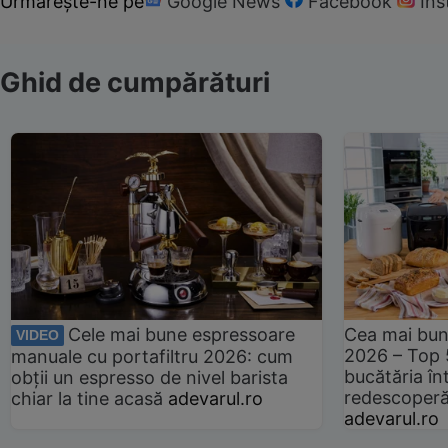
Urmărește-ne pe
Google News
Facebook
In
Ghid de cumpărături
Cele mai bune espressoare
Cea mai bun
VIDEO
2026 – Top 
manuale cu portafiltru 2026: cum
bucătăria înt
obții un espresso de nivel barista
redescoperă 
chiar la tine acasă
adevarul.ro
adevarul.ro