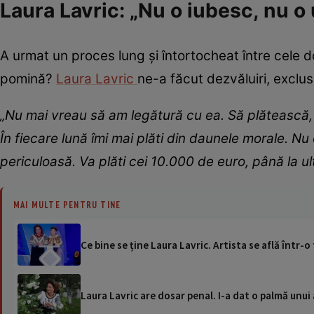
Laura Lavric: „Nu o iubesc, nu o 
A urmat un proces lung și întortocheat între cele do
pomină?
Laura Lavric
ne-a făcut dezvăluiri, exclus
„Nu mai vreau să am legătură cu ea. Să plătească,
În fiecare lună îmi mai plăti din daunele morale. Nu
periculoasă. Va plăti cei 10.000 de euro, până la ul
MAI MULTE PENTRU TINE
Ce bine se ține Laura Lavric. Artista se află într-o
Laura Lavric are dosar penal. I-a dat o palmă unui a