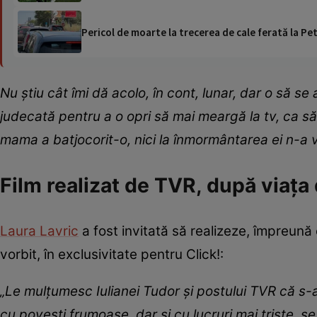
Pericol de moarte la trecerea de cale ferată la Pet
Nu știu cât îmi dă acolo, în cont, lunar, dar o să 
judecată pentru a o opri să mai meargă la tv, ca s
mama a batjocorit-o, nici la înmormântarea ei n-a v
Film realizat de TVR, după viața
Laura Lavric
a fost invitată să realizeze, împreună
vorbit, în exclusivitate pentru Click!:
„Le mulțumesc Iulianei Tudor și postului TVR că s-a
cu povești frumoase, dar și cu lucruri mai triste, s