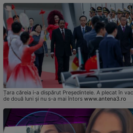
Țara căreia i-a dispărut Președintele. A plecat în va
de două luni și nu s-a mai întors
www.antena3.ro