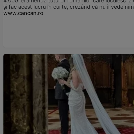
4.000 lei amendă tuturor românilor care locuiesc la
și fac acest lucru în curte, crezând că nu îi vede ni
www.cancan.ro