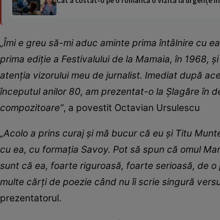
Cât a costat-o pe o româncă o vizită la urgențe în
„Îmi e greu să-mi aduc aminte prima întâlnire cu ea,
prima ediție a Festivalului de la Mamaia, în 1968, și a
atenția vizorului meu de jurnalist. Imediat după acee
începutul anilor 80, am prezentat-o la Șlagăre în d
compozitoare”
, a povestit Octavian Ursulescu
„Acolo a prins curaj și mă bucur că eu și Titu Mun
cu ea, cu formația Savoy. Pot să spun că omul Marga
sunt că ea, foarte riguroasă, foarte serioasă, de o 
multe cărți de poezie când nu îi scrie singură versu
prezentatorul.