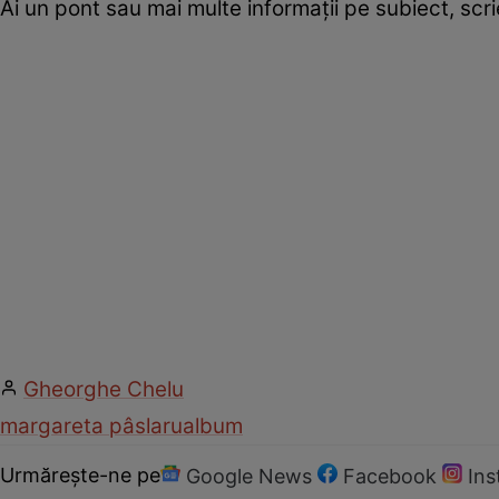
Ai un pont sau mai multe informații pe subiect, sc
Gheorghe Chelu
margareta pâslaru
album
Urmărește-ne pe
Google News
Facebook
In