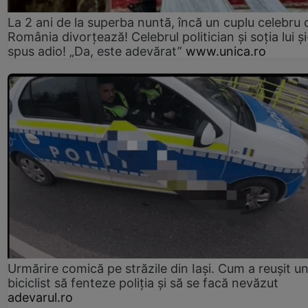
La 2 ani de la superba nuntă, încă un cuplu celebru 
România divorțează! Celebrul politician și soția lui ș
spus adio! „Da, este adevărat”
www.unica.ro
Urmărire comică pe străzile din Iași. Cum a reușit u
biciclist să fenteze poliția și să se facă nevăzut
adevarul.ro