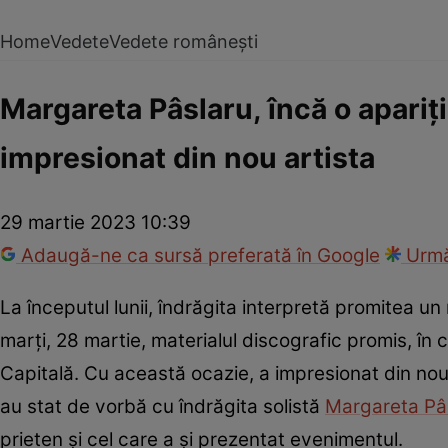
Home
Vedete
Vedete românești
Margareta Pâslaru, încă o apariț
impresionat din nou artista
29 martie 2023 10:39
Adaugă-ne ca sursă preferată în Google
Urmă
La începutul lunii, îndrăgita interpretă promitea u
marţi, 28 martie, materialul discografic promis, în
Capitală. Cu această ocazie, a impresionat din nou 
au stat de vorbă cu îndrăgita solistă
Margareta Pâ
prieten și cel care a și prezentat evenimentul.