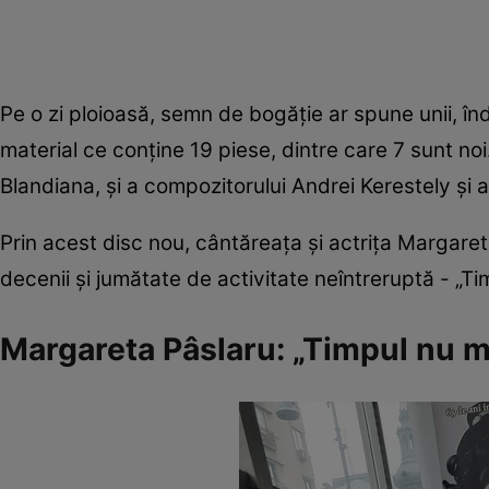
Pe o zi ploioasă, semn de bogăție ar spune unii, în
material ce conține 19 piese, dintre care 7 sunt no
Blandiana, şi a compozitorului Andrei Kerestely și
Prin acest disc nou, cântăreața și actrița Margaret
decenii și jumătate de activitate neîntreruptă - „Ti
Margareta Pâslaru: „Timpul nu m