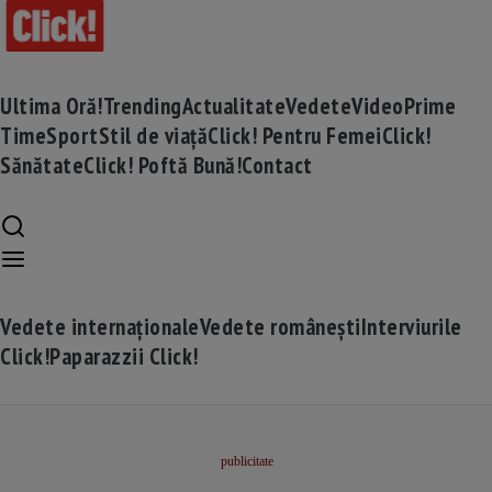
Ultima Oră!
Trending
Actualitate
Vedete
Video
Prime
Time
Sport
Stil de viață
Click! Pentru Femei
Click!
Sănătate
Click! Poftă Bună!
Contact
Vedete internaționale
Vedete românești
Interviurile
Click!
Paparazzii Click!