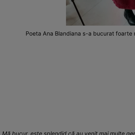
Poeta Ana Blandiana s-a bucurat foarte m
„Mă bucur, este splendid că au venit mai multe gene