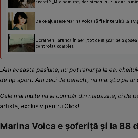
secret? „M-a admirat, dar nimeni nu s-a dat la mi
De ce ajunsese Marina Voica să fie interzisă la TV 
Ucrainenii aruncă în aer „tot ce mișcă” pe o șose
controlat complet
„Am această pasiune, nu pot renunța la ea, cheltuie
de tip sport. Am zeci de perechi, nu mai știu pe u
Cele mai multe nu le cumpăr din magazine, ci de pe
artista, exclusiv pentru Click!
Marina Voica e șoferiță și la 88 