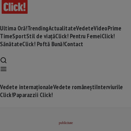
Ultima Oră!
Trending
Actualitate
Vedete
Video
Prime
Time
Sport
Stil de viață
Click! Pentru Femei
Click!
Sănătate
Click! Poftă Bună!
Contact
Vedete internaționale
Vedete românești
Interviurile
Click!
Paparazzii Click!