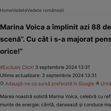
Home
Vedete
Vedete românești
Marina Voica a împlinit azi 88 d
scenă”. Cu cât i s-a majorat pens
orice!”
#Exclusiv Click!
3 septembrie 2024 13:31
Ultima actualizare:
3 septembrie 2024 13:31
Adaugă-ne ca sursă preferată în Google
Urmă
Marea noastră solistă Marina Voica, celebră cu refren
munte de energie: cântă, dansează și conduce mașin