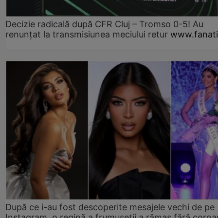
Decizie radicală după CFR Cluj – Tromso 0-5! Au
renunțat la transmisiunea meciului retur
www.fanati
După ce i-au fost descoperite mesajele vechi de pe
Instagram, o regină a frumuseții a rămas fără coro