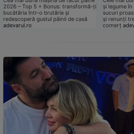
Cea mai bună mașină de făcut pâine
Cele mai bu
2026 – Top 5 + Bonus: transformă-ți
și legume în
bucătăria într-o brutărie și
sucuri proas
redescoperă gustul pâinii de casă
și renunți tr
adevarul.ro
comerț
adev