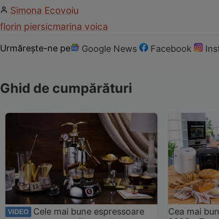
Simona Ecovoiu
florin piersic
marina voica
Urmărește-ne pe
Google News
Facebook
In
Ghid de cumpărături
Cele mai bune espressoare
Cea mai bun
VIDEO