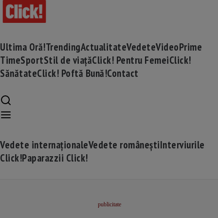
Ultima Oră!
Trending
Actualitate
Vedete
Video
Prime
Time
Sport
Stil de viață
Click! Pentru Femei
Click!
Sănătate
Click! Poftă Bună!
Contact
Vedete internaționale
Vedete românești
Interviurile
Click!
Paparazzii Click!