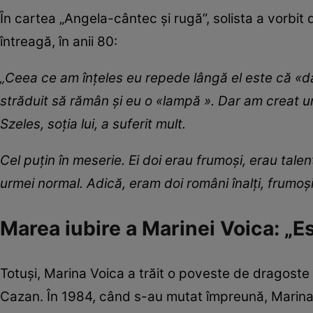
În cartea „Angela-cântec și rugă”, solista a vorbit 
întreagă, în anii 80:
„Ceea ce am înţeles eu repede lângă el este că «d
străduit să rămân şi eu o «lampă ». Dar am creat u
Szeles, soţia lui, a suferit mult.
Cel puţin în meserie. Ei doi erau frumoşi, erau tale
urmei normal. Adică, eram doi români înalţi, frumoşi
Marea iubire a Marinei Voica: „E
Totuși, Marina Voica a trăit o poveste de dragoste 
Cazan. În 1984, când s-au mutat împreună, Marina a