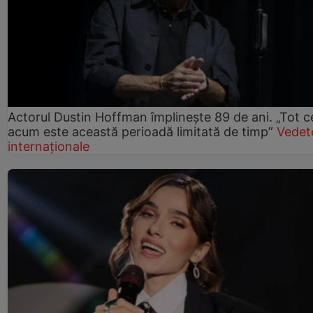
Actorul Dustin Hoffman împlinește 89 de ani. „Tot 
acum este această perioadă limitată de timp”
Vedet
internaționale