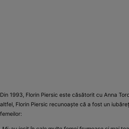
Din 1993, Florin Piersic este căsătorit cu Anna Toro
altfel, Florin Piersic recunoaște că a fost un iubăr
femeilor:
„Mi-au ieșit în cale multe femei frumoase și mai toa