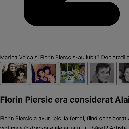
Marina Voica și Florin Piersc s-au iubit? Declarațiil
Florin Piersic era considerat Al
Florin Piersic a avut lipici la femei, fiind consider
victimele în dragoste ale artistului iubăreț? Artista