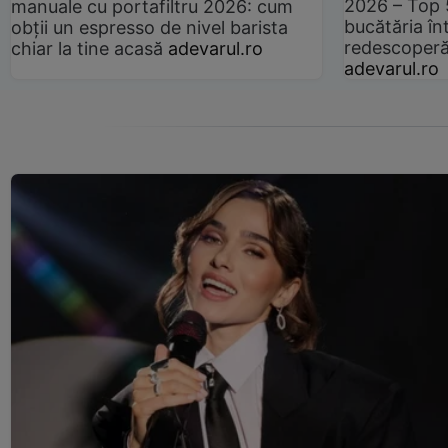
2026 – Top 
manuale cu portafiltru 2026: cum
bucătăria înt
obții un espresso de nivel barista
redescoperă 
chiar la tine acasă
adevarul.ro
adevarul.ro