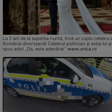
La 2 ani de la superba nuntă, încă un cuplu celebru 
România divorțează! Celebrul politician și soția lui ș
spus adio! „Da, este adevărat”
www.unica.ro