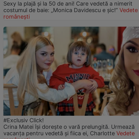
Sexy la plajă și la 50 de ani! Care vedetă a nimerit
costumul de baie: „Monica Davidescu e șic!”
Vedete
românești
#Exclusiv Click!
Crina Matei își dorește o vară prelungită. Urmează
vacanța pentru vedetă și fiica ei, Charlotte
Vedete