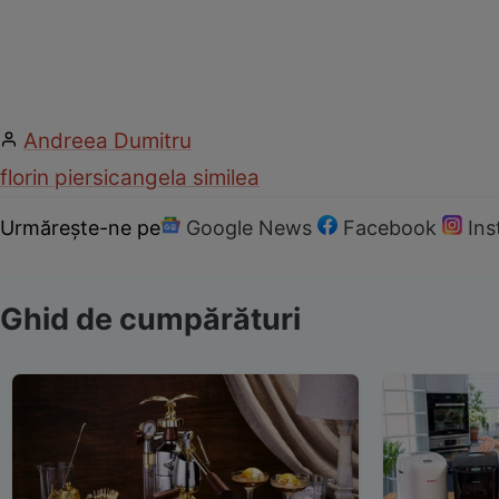
Andreea Dumitru
florin piersic
angela similea
Urmărește-ne pe
Google News
Facebook
In
Ghid de cumpărături