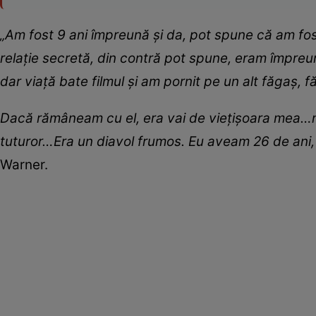
„Am fost 9 ani împreună și da, pot spune că am fost 
relație secretă, din contră pot spune, eram împreu
dar viață bate filmul și am pornit pe un alt făgaș, f
Dacă rămâneam cu el, era vai de viețișoara mea…nu t
tuturor…Era un diavol frumos. Eu aveam 26 de ani, e
Warner.