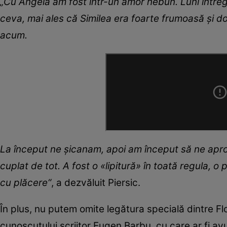
„Cu Angela am fost într-un amor nebun. Luni întreg
ceva, mai ales că Similea era foarte frumoasă și dor
acum.
La început ne șicanam, apoi am început să ne apro
cuplat de tot. A fost o «lipitură» în toată regula,
cu plăcere“
, a dezvăluit Piersic.
În plus, nu putem omite legătura specială dintre Fl
cunoscutului scriitor Eugen Barbu, cu care ar fi avu