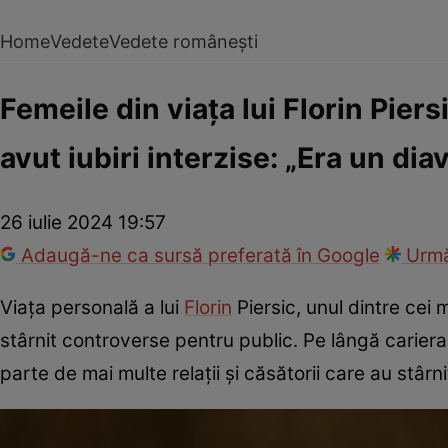
Home
Vedete
Vedete românești
Femeile din viața lui Florin Pier
avut iubiri interzise: „Era un di
26 iulie 2024 19:57
Adaugă-ne ca sursă preferată în Google
Urmă
Viața personală a lui
Florin
Piersic, unul dintre cei 
stârnit controverse pentru public. Pe lângă cariera
parte de mai multe relații și căsătorii care au stârni