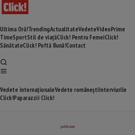
Ultima Oră!
Trending
Actualitate
Vedete
Video
Prime
Time
Sport
Stil de viață
Click! Pentru Femei
Click!
Sănătate
Click! Poftă Bună!
Contact
Vedete internaționale
Vedete românești
Interviurile
Click!
Paparazzii Click!