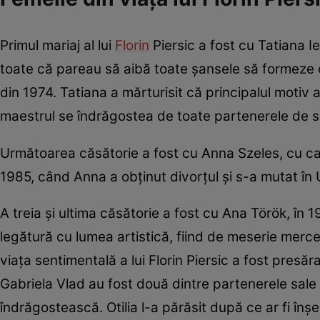
Primul mariaj al lui
Florin
Piersic a fost cu Tatiana Iek
toate că pareau să aibă toate șansele să formeze o f
din 1974. Tatiana a mărturisit că principalul motiv a
maestrul se îndrăgostea de toate partenerele de 
Următoarea căsătorie a fost cu Anna Szeles, cu care
1985, când Anna a obținut divorțul și s-a mutat în U
A treia și ultima căsătorie a fost cu Ana Török, în 
legătură cu lumea artistică, fiind de meserie merce
viața sentimentală a lui Florin Piersic a fost presăr
Gabriela Vlad au fost două dintre partenerele sale 
îndrăgostească. Otilia l-a părăsit după ce ar fi înș