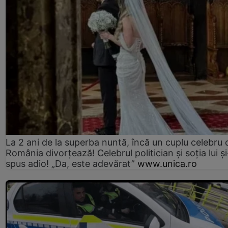
La 2 ani de la superba nuntă, încă un cuplu celebru 
România divorțează! Celebrul politician și soția lui ș
spus adio! „Da, este adevărat”
www.unica.ro