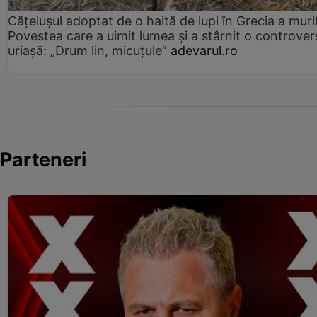
Cățelușul adoptat de o haită de lupi în Grecia a muri
Povestea care a uimit lumea și a stârnit o controver
uriașă: „Drum lin, micuțule”
adevarul.ro
Parteneri