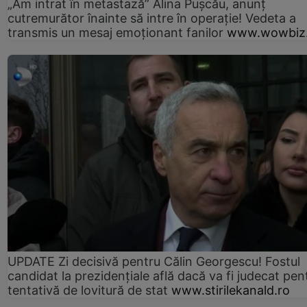
„Am intrat în metastază” Alina Pușcău, anunț
cutremurător înainte să intre în operație! Vedeta a
transmis un mesaj emoționant fanilor
www.wowbiz.
UPDATE Zi decisivă pentru Călin Georgescu! Fostul
candidat la prezidențiale află dacă va fi judecat pen
tentativă de lovitură de stat
www.stirilekanald.ro