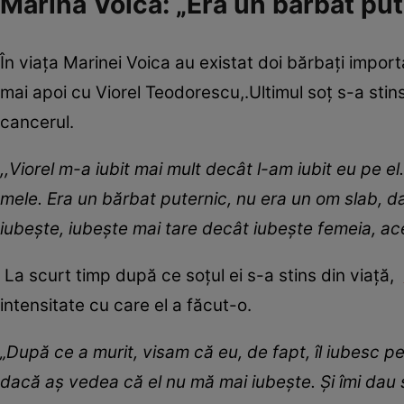
Marina Voica: „Era un bărbat put
În viața Marinei Voica au existat doi bărbați import
mai apoi cu Viorel Teodorescu,.Ultimul soț s-a stins
cancerul.
,,Viorel m-a iubit mai mult decât l-am iubit eu pe el.
mele. Era un bărbat puternic, nu era un om slab, d
iubește, iubește mai tare decât iubește femeia, ace
La scurt timp după ce soțul ei s-a stins din viață,
intensitate cu care el a făcut-o.
„După ce a murit, visam că eu, de fapt, îl iubesc pe
dacă aș vedea că el nu mă mai iubește. Și îmi dau 