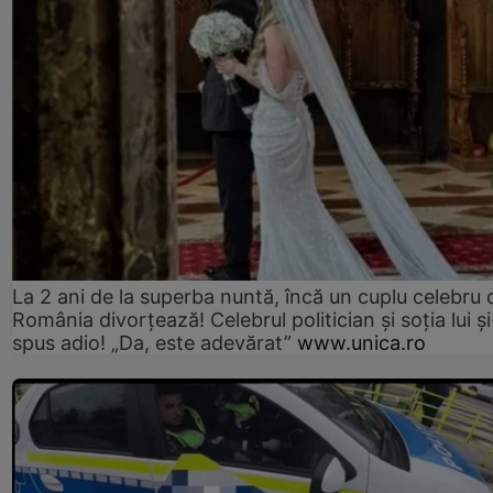
La 2 ani de la superba nuntă, încă un cuplu celebru 
România divorțează! Celebrul politician și soția lui ș
spus adio! „Da, este adevărat”
www.unica.ro