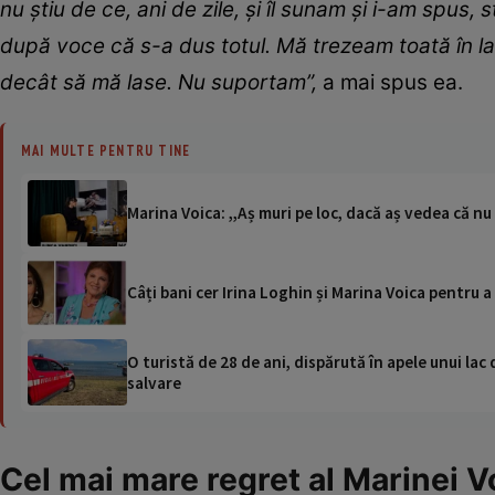
nu știu de ce, ani de zile, și îl sunam și i-am spus,
după voce că s-a dus totul. Mă trezeam toată în 
decât să mă lase.
Nu suportam”,
a mai spus ea.
MAI MULTE PENTRU TINE
Marina Voica: ,,Aș muri pe loc, dacă aș vedea că n
Câți bani cer Irina Loghin și Marina Voica pentru 
O turistă de 28 de ani, dispărută în apele unui lac 
salvare
Cel mai mare regret al Marinei 