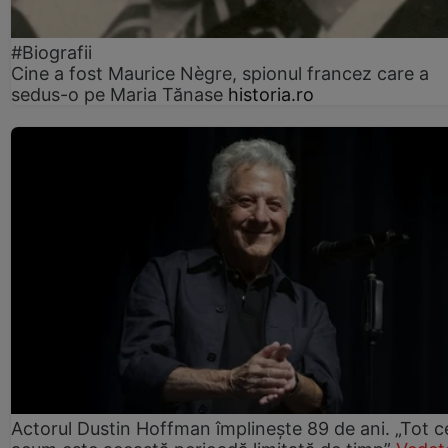
#Biografii
Cine a fost Maurice Nègre, spionul francez care a
sedus-o pe Maria Tănase
historia.ro
Actorul Dustin Hoffman împlinește 89 de ani. „Tot 