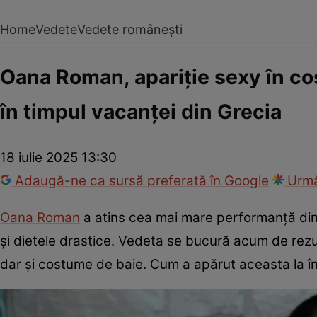
Home
Vedete
Vedete românești
Oana Roman, apariție sexy în cos
în timpul vacanței din Grecia
18 iulie 2025 13:30
Adaugă-ne ca sursă preferată în Google
Urmă
Oana Roman
a atins cea mai mare performanță din v
și dietele drastice. Vedeta se bucură acum de rezul
dar și costume de baie. Cum a apărut aceasta la î