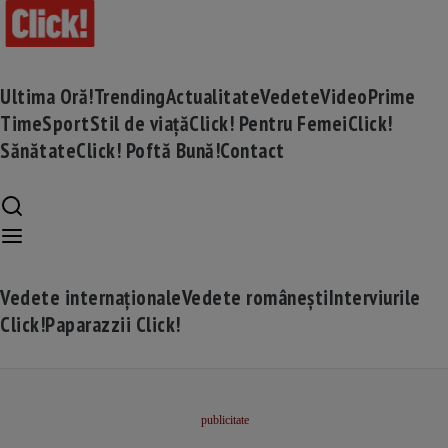
Ultima Oră!
Trending
Actualitate
Vedete
Video
Prime
Time
Sport
Stil de viață
Click! Pentru Femei
Click!
Sănătate
Click! Poftă Bună!
Contact
Vedete internaționale
Vedete românești
Interviurile
Click!
Paparazzii Click!