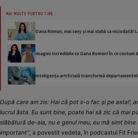
MAI MULTE PENTRU TINE
Oana Roman, mai sexy și mai slabă ca niciodată! L
Imagini incredibile cu Oana Roman! În ce costum de
Inteligența artificială transformă departamentele
După care am zis: Hai că pot s-o fac și pe asta!', am
lucrul ăsta. Eu sunt bine, poate hai să zic că mai 
slăbătură de-aia, nu e genul meu, eu mă simt bine ș
important”
, a povestit vedeta, în podcastul Fit Fri