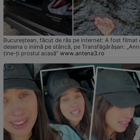
Bucureștean, făcut de râs pe internet: A fost filmat
desena o inimă pe stâncă, pe Transfăgărășan: „Ann
ține-ți prostul acasă”
www.antena3.ro