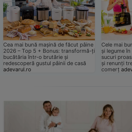
Cea mai bună mașină de făcut pâine
Cele mai bu
2026 – Top 5 + Bonus: transformă-ți
și legume în
bucătăria într-o brutărie și
sucuri proas
redescoperă gustul pâinii de casă
și renunți tr
adevarul.ro
comerț
adev