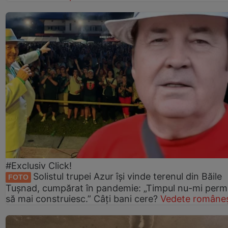
#Exclusiv Click!
Solistul trupei Azur își vinde terenul din Băile
FOTO
Tușnad, cumpărat în pandemie: „Timpul nu-mi perm
să mai construiesc.” Câți bani cere?
Vedete româneș