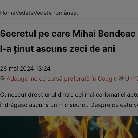
Home
Vedete
Vedete românești
Secretul pe care Mihai Bendeac l
l-a ținut ascuns zeci de ani
28 mai 2024 13:24
Adaugă-ne ca sursă preferată în Google
Urmă
Cunoscut drept unul dintre cei mai carismatici acto
îndrăgesc ascuns un mic secret. Despre ce este vor