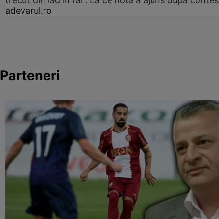
trecut din iad în rai”. La ce notă a ajuns după contes
adevarul.ro
Parteneri