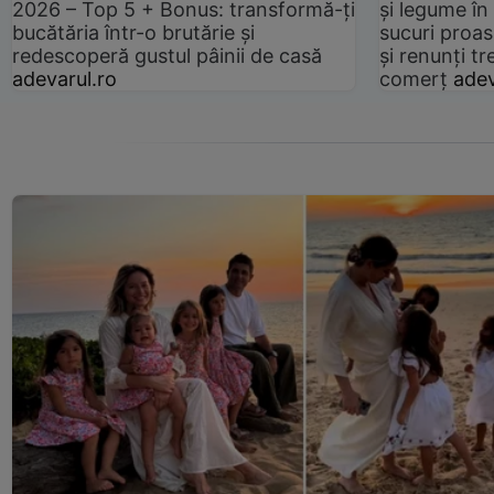
2026 – Top 5 + Bonus: transformă-ți
și legume în
bucătăria într-o brutărie și
sucuri proas
redescoperă gustul pâinii de casă
și renunți tr
adevarul.ro
comerț
adev