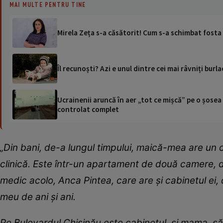
MAI MULTE PENTRU TINE
Mirela Zeța s-a căsătorit! Cum s-a schimbat fosta i
Îl recunoști? Azi e unul dintre cei mai râvniți bur
Ucrainenii aruncă în aer „tot ce mișcă” pe o șose
controlat complet
„Din bani, de-a lungul timpului, maică-mea are un c
clinică. Este într-un apartament de două camere, d
medic acolo, Anca Pintea, care are și cabinetul ei,
meu de ani și ani.
Pe Bulevardul Chișinău este cabinetul, și mama, săr