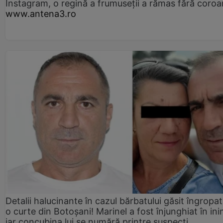
Instagram, o regină a frumuseții a rămas fără coro
www.antena3.ro
Detalii halucinante în cazul bărbatului găsit îngropat
o curte din Botoșani! Marinel a fost înjunghiat în ini
iar concubina lui se numără printre suspecți