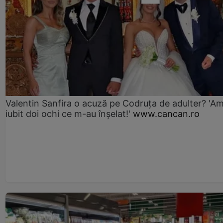
Valentin Sanfira o acuză pe Codruța de adulter? 'A
iubit doi ochi ce m-au înșelat!'
www.cancan.ro