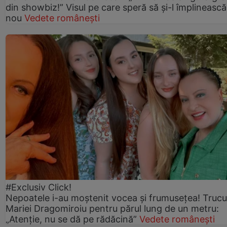
din showbiz!” Visul pe care speră să și-l împlinească
nou
Vedete românești
#Exclusiv Click!
Nepoatele i-au moștenit vocea și frumusețea! Trucu
Mariei Dragomiroiu pentru părul lung de un metru:
„Atenție, nu se dă pe rădăcină”
Vedete românești