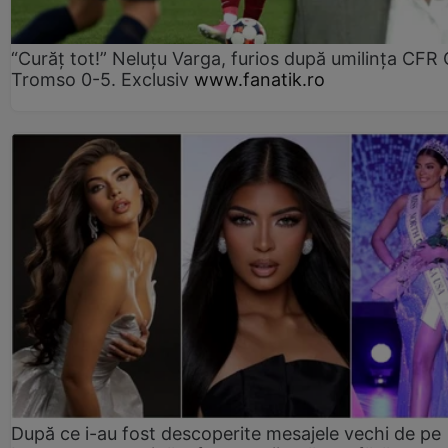
“Curăț tot!” Neluțu Varga, furios după umilința CFR C
Tromso 0-5. Exclusiv
www.fanatik.ro
După ce i-au fost descoperite mesajele vechi de pe