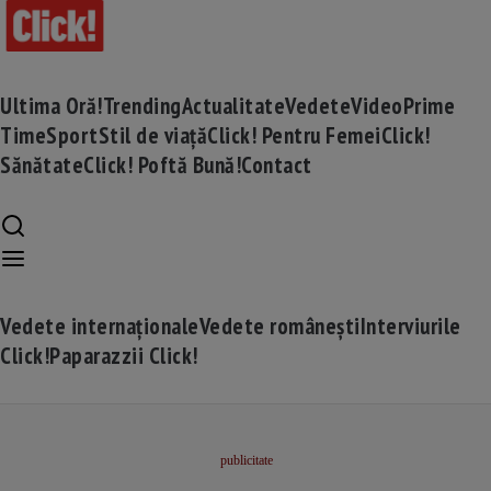
Ultima Oră!
Trending
Actualitate
Vedete
Video
Prime
Time
Sport
Stil de viață
Click! Pentru Femei
Click!
Sănătate
Click! Poftă Bună!
Contact
Vedete internaționale
Vedete românești
Interviurile
Click!
Paparazzii Click!