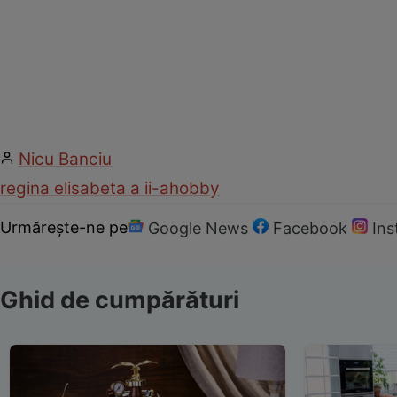
Nicu Banciu
regina elisabeta a ii-a
hobby
Urmărește-ne pe
Google News
Facebook
In
Ghid de cumpărături