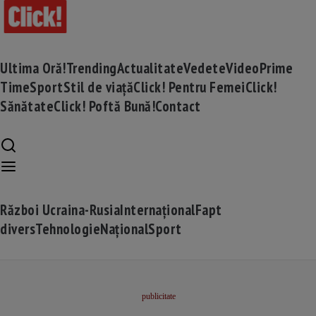
Ultima Oră!
Trending
Actualitate
Vedete
Video
Prime
Time
Sport
Stil de viață
Click! Pentru Femei
Click!
Sănătate
Click! Poftă Bună!
Contact
Război Ucraina-Rusia
Internațional
Fapt
divers
Tehnologie
Național
Sport