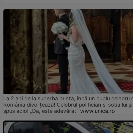
La 2 ani de la superba nuntă, încă un cuplu celebru 
România divorțează! Celebrul politician și soția lui ș
spus adio! „Da, este adevărat”
www.unica.ro