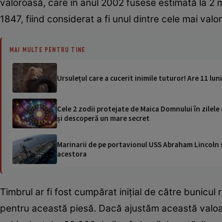
valoroasă, care în anul 2002 fusese estimată la 2 mi
1847, fiind considerat a fi unul dintre cele mai val
MAI MULTE PENTRU TINE
Ursulețul care a cucerit inimile tuturor! Are 11 lun
Cele 2 zodii protejate de Maica Domnului în zilele
și descoperă un mare secret
Marinarii de pe portavionul USS Abraham Lincoln su
acestora
Timbrul ar fi fost cumpărat inițial de către bunicul r
pentru această piesă. Dacă ajustăm această valoare 