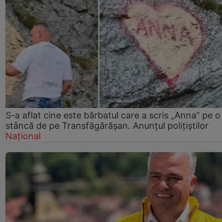
S-a aflat cine este bărbatul care a scris „Anna” pe o
stâncă de pe Transfăgărășan. Anunțul polițiștilor
Național