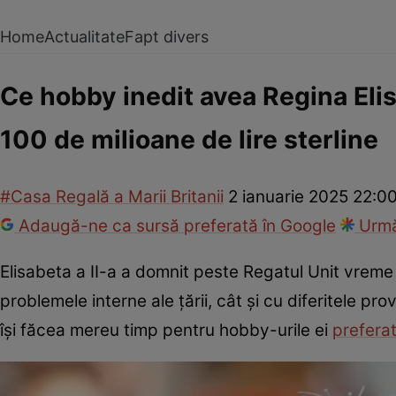
Home
Actualitate
Fapt divers
Ce hobby inedit avea Regina Elisa
100 de milioane de lire sterline
#Casa Regală a Marii Britanii
2 ianuarie 2025 22:0
Adaugă-ne ca sursă preferată în Google
Urmă
Elisabeta a II-a a domnit peste Regatul Unit vreme
problemele interne ale țării, cât și cu diferitele pr
își făcea mereu timp pentru hobby-urile ei
prefera