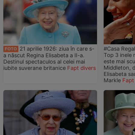
21 aprilie 1926: ziua în care s-
#Casa Regală
FOTO
Top 3 inele 
a născut Regina Elisabeta a II-a.
este mai scu
Destinul spectaculos al celei mai
Middleton, d
iubite suverane britanice
Fapt divers
Elisabeta sa
Markle
Fapt