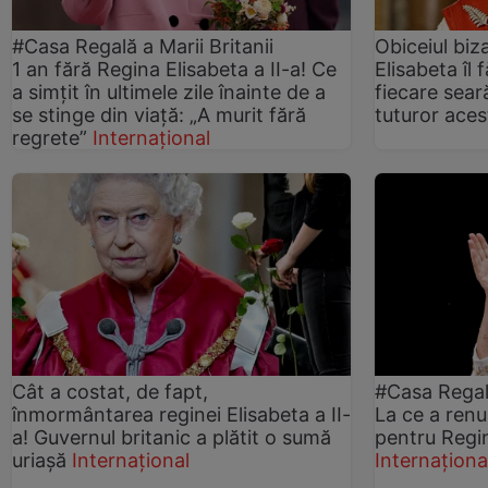
#Casa Regală a Marii Britanii
Obiceiul biz
1 an fără Regina Elisabeta a II-a! Ce
Elisabeta îl 
a simțit în ultimele zile înainte de a
fiecare sea
se stinge din viață: „A murit fără
tuturor aces
regrete”
Internațional
Cât a costat, de fapt,
#Casa Regală
înmormântarea reginei Elisabeta a II-
La ce a renu
a! Guvernul britanic a plătit o sumă
pentru Regin
uriașă
Internațional
Internaționa