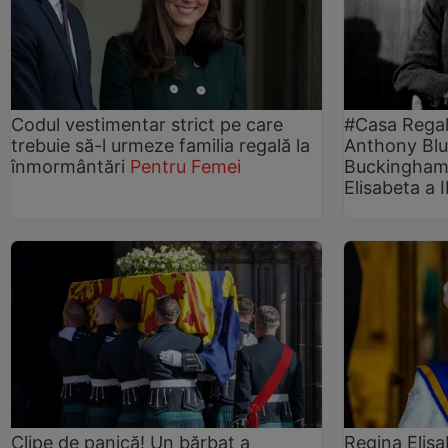
Codul vestimentar strict pe care
#Casa Regală
trebuie să-l urmeze familia regală la
Anthony Blunt
înmormântări
Pentru Femei
Buckingham!
Elisabeta a I
Clipe de panică! Un bărbat a
Regina Elisa