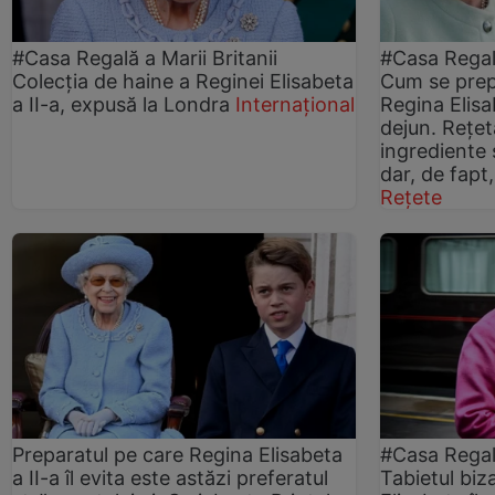
#Casa Regală a Marii Britanii
#Casa Regală
Colecția de haine a Reginei Elisabeta
Cum se prep
a II-a, expusă la Londra
Internațional
Regina Elis
dejun. Rețe
ingrediente 
dar, de fapt
Rețete
Preparatul pe care Regina Elisabeta
#Casa Regală
a II-a îl evita este astăzi preferatul
Tabietul biz