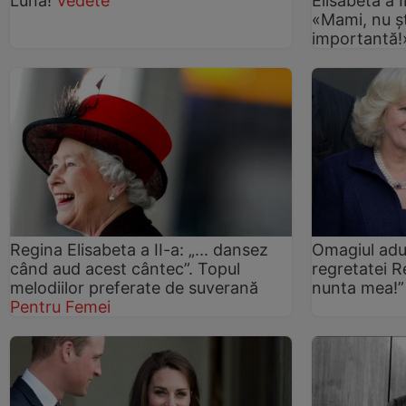
Lună!
Vedete
Elisabeta a I
«Mami, nu şt
importantă
Regina Elisabeta a II-a: „... dansez
Omagiul adu
când aud acest cântec”. Topul
regretatei R
melodiilor preferate de suverană
nunta mea!”
Pentru Femei