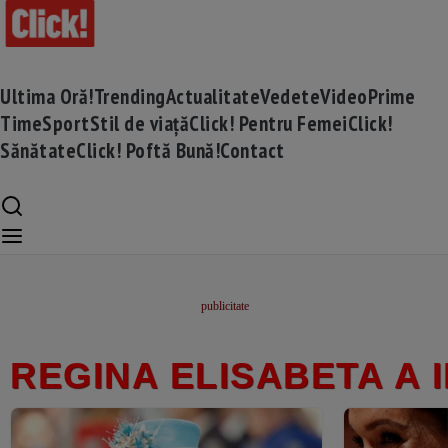
Ultima Oră!
Trending
Actualitate
Vedete
Video
Prime
Time
Sport
Stil de viață
Click! Pentru Femei
Click!
Sănătate
Click! Poftă Bună!
Contact
REGINA ELISABETA A I