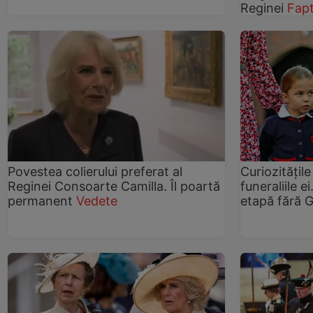
Reginei
Fapt
Povestea colierului preferat al
Curiozităţile
Reginei Consoarte Camilla. Îl poartă
funeraliile 
permanent
Vedete
etapă fără 