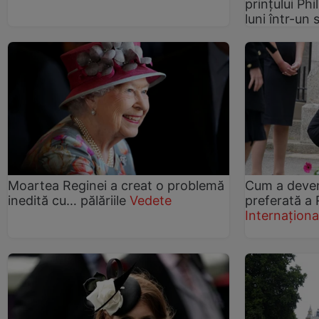
prințului Phil
luni într-un 
Moartea Reginei a creat o problemă
Cum a deven
inedită cu… pălăriile
Vedete
preferată a 
Internaționa