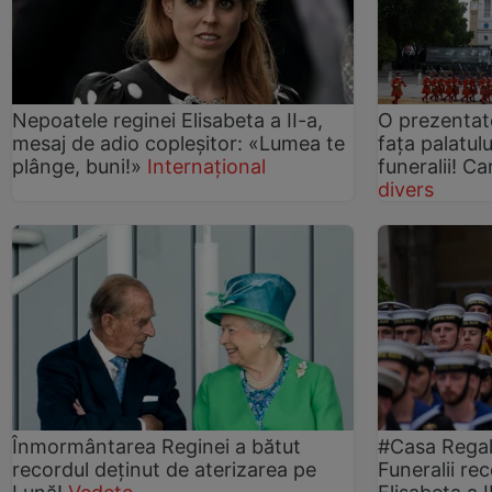
Nepoatele reginei Elisabeta a II-a,
O prezentat
mesaj de adio copleșitor: «Lumea te
fața palatu
plânge, buni!»
Internațional
funeralii! Ca
divers
Înmormântarea Reginei a bătut
#Casa Regală
recordul deținut de aterizarea pe
Funeralii re