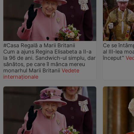
#Casa Regală a Marii Britanii
Ce se întâm
Cum a ajuns Regina Elisabeta a II-a
al III-lea mo
la 96 de ani. Sandwich-ul simplu, dar
început‟
Ve
sănătos, pe care îl mânca mereu
monarhul Marii Britanii
Vedete
internaționale