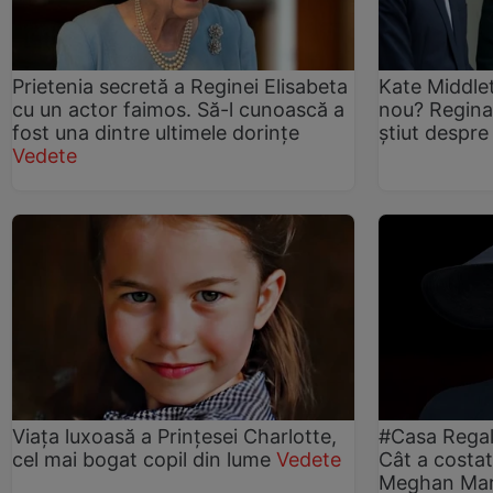
Prietenia secretă a Reginei Elisabeta
Kate Middlet
cu un actor faimos. Să-l cunoască a
nou? Regina E
fost una dintre ultimele dorințe
știut despre
Vedete
Viața luxoasă a Prințesei Charlotte,
#Casa Regală
cel mai bogat copil din lume
Vedete
Cât a costat
Meghan Mar