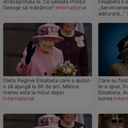
strănepotului ei. Ce iubește Prințul
Elisabeta îl 
George să mănânce?
Internațional
„Servitoarea
alăturată...”
Dieta Reginei Elisabeta care a ajutat-
Care au fost
o să ajungă la 96 de ani. Mânca
le-a spus, î
mereu asta la micul dejun
Elisabeta. A
Internațional
lumea
Inter