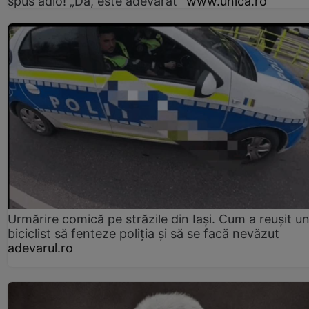
spus adio! „Da, este adevărat”
www.unica.ro
Urmărire comică pe străzile din Iași. Cum a reușit u
biciclist să fenteze poliția și să se facă nevăzut
adevarul.ro