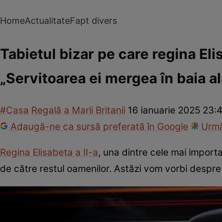
Home
Actualitate
Fapt divers
Tabietul bizar pe care regina Eli
„Servitoarea ei mergea în baia ală
#Casa Regală a Marii Britanii
16 ianuarie 2025 23:
Adaugă-ne ca sursă preferată în Google
Urmă
Regina Elisabeta a II-a
, una dintre cele mai importa
de către restul oamenilor. Astăzi vom vorbi despre