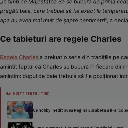
„În timp ce Majestatea Sa se bucura de prima ceașc
pregăti baia, care trebuie să fie exact la temperat
apa nu avea mai mult de șapte centimetri”
, a decl
Ce tabieturi are regele Charles
Regele Charles
a preluat o serie din tradițiile pe c
amintit faptul că Charles se bucură în fiecare dimi
amintim: dopul de baie trebuia să fie poziționat înt
MAI MULTE PENTRU TINE
Ce hobby inedit avea Regina Elisabeta a II-a. Colec
Cum s-a cunoscut primul rege al României, Carol I, 