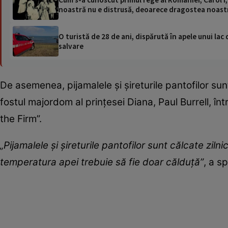
noastră nu e distrusă, deoarece dragostea noastr
O turistă de 28 de ani, dispărută în apele unui lac 
salvare
De asemenea, pijamalele și șireturile pantofilor sun
fostul majordom al prințesei Diana, Paul Burrell, în
the Firm”.
„Pijamalele și șireturile pantofilor sunt călcate ziln
temperatura apei trebuie să fie doar călduță”
, a sp