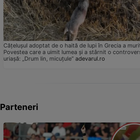
Cățelușul adoptat de o haită de lupi în Grecia a muri
Povestea care a uimit lumea și a stârnit o controver
uriașă: „Drum lin, micuțule”
adevarul.ro
Parteneri