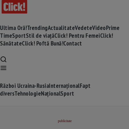
Ultima Oră!
Trending
Actualitate
Vedete
Video
Prime
Time
Sport
Stil de viață
Click! Pentru Femei
Click!
Sănătate
Click! Poftă Bună!
Contact
Război Ucraina-Rusia
Internațional
Fapt
divers
Tehnologie
Național
Sport