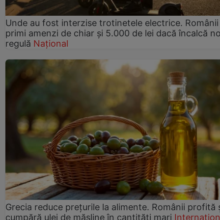
Unde au fost interzise trotinetele electrice. Românii
primi amenzi de chiar și 5.000 de lei dacă încalcă n
regulă
Național
Grecia reduce prețurile la alimente. Românii profită 
cumpără ulei de măsline în cantități mari
Internațion