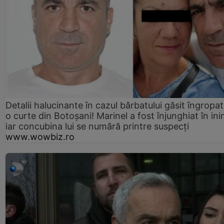
Detalii halucinante în cazul bărbatului găsit îngropat
o curte din Botoșani! Marinel a fost înjunghiat în ini
iar concubina lui se numără printre suspecți
www.wowbiz.ro