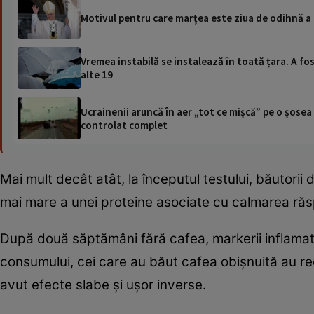
Motivul pentru care marțea este ziua de odihnă a 
Vremea instabilă se instalează în toată țara. A fos
alte 19
Ucrainenii aruncă în aer „tot ce mișcă” pe o șose
controlat complet
Mai mult decât atât, la începutul testului, băutorii
mai mare a unei proteine asociate cu calmarea ră
După două săptămâni fără cafea, markerii inflamato
consumului, cei care au băut cafea obișnuită au red
avut efecte slabe și ușor inverse.