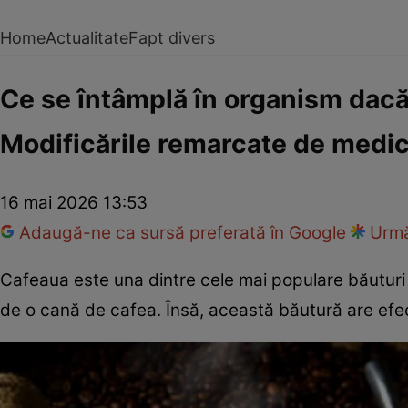
Home
Actualitate
Fapt divers
Ce se întâmplă în organism dacă 
Modificările remarcate de medic
16 mai 2026 13:53
Adaugă-ne ca sursă preferată în Google
Urmă
Cafeaua este una dintre cele mai populare băuturi d
de o cană de cafea. Însă, această băutură are ef