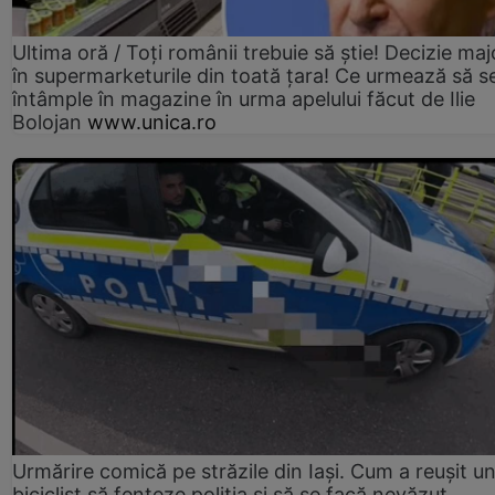
Ultima oră / Toți românii trebuie să știe! Decizie maj
în supermarketurile din toată țara! Ce urmează să s
întâmple în magazine în urma apelului făcut de Ilie
Bolojan
www.unica.ro
Urmărire comică pe străzile din Iași. Cum a reușit u
biciclist să fenteze poliția și să se facă nevăzut