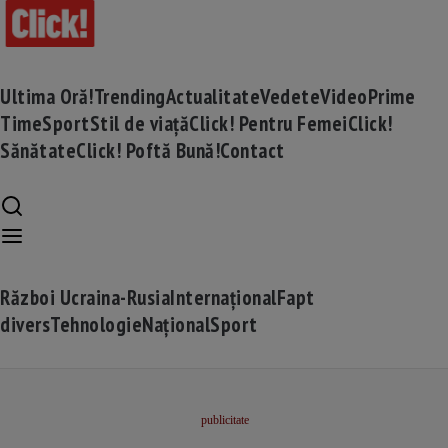
Ultima Oră!
Trending
Actualitate
Vedete
Video
Prime
Time
Sport
Stil de viață
Click! Pentru Femei
Click!
Sănătate
Click! Poftă Bună!
Contact
Război Ucraina-Rusia
Internațional
Fapt
divers
Tehnologie
Național
Sport