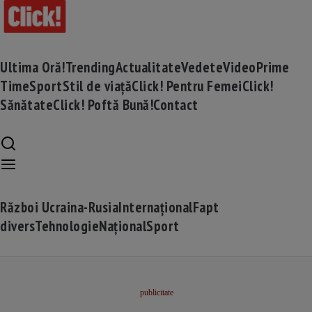
Ultima Oră!
Trending
Actualitate
Vedete
Video
Prime
Time
Sport
Stil de viață
Click! Pentru Femei
Click!
Sănătate
Click! Poftă Bună!
Contact
Război Ucraina-Rusia
Internațional
Fapt
divers
Tehnologie
Național
Sport