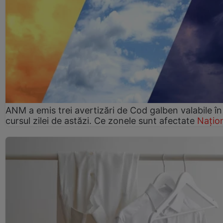
ANM a emis trei avertizări de Cod galben valabile în
cursul zilei de astăzi. Ce zonele sunt afectate
Națio