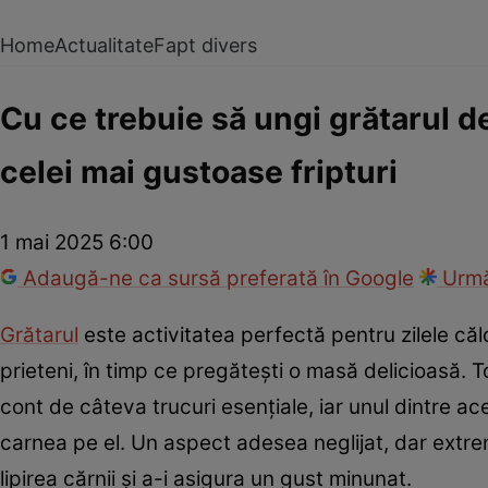
Home
Actualitate
Fapt divers
Cu ce trebuie să ungi grătarul de
celei mai gustoase fripturi
1 mai 2025 6:00
Adaugă-ne ca sursă preferată în Google
Urmă
Grătarul
este activitatea perfectă pentru zilele căl
prieteni, în timp ce pregătești o masă delicioasă. To
cont de câteva trucuri esențiale, iar unul dintre a
carnea pe el. Un aspect adesea neglijat, dar extre
lipirea cărnii și a-i asigura un gust minunat.