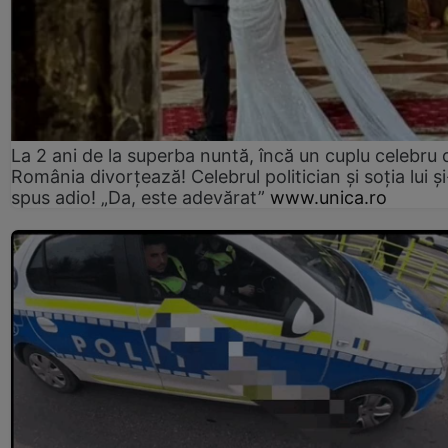
La 2 ani de la superba nuntă, încă un cuplu celebru 
România divorțează! Celebrul politician și soția lui ș
spus adio! „Da, este adevărat”
www.unica.ro