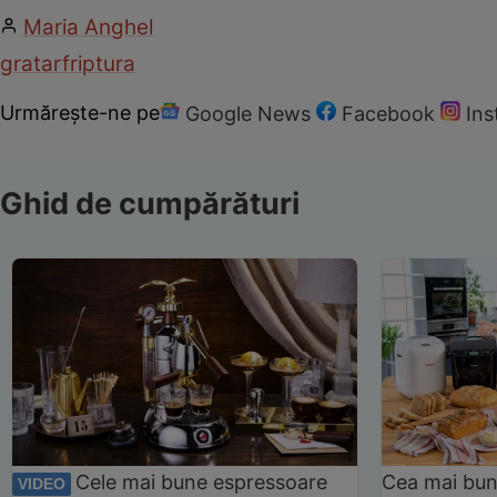
Maria Anghel
gratar
friptura
Urmărește-ne pe
Google News
Facebook
In
Ghid de cumpărături
Cele mai bune espressoare
Cea mai bun
VIDEO