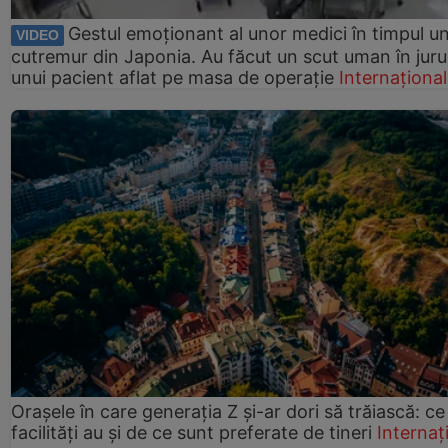
Gestul emoționant al unor medici în timpul un
VIDEO
cutremur din Japonia. Au făcut un scut uman în juru
unui pacient aflat pe masa de operație
Internațional
Orașele în care generația Z și-ar dori să trăiască: ce
facilități au și de ce sunt preferate de tineri
Internaț