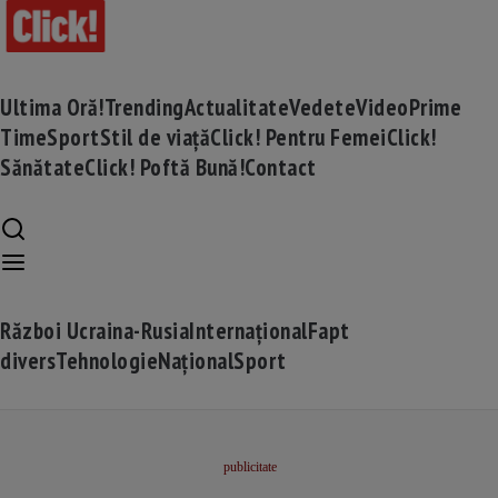
Ultima Oră!
Trending
Actualitate
Vedete
Video
Prime
Time
Sport
Stil de viață
Click! Pentru Femei
Click!
Sănătate
Click! Poftă Bună!
Contact
Război Ucraina-Rusia
Internațional
Fapt
divers
Tehnologie
Național
Sport