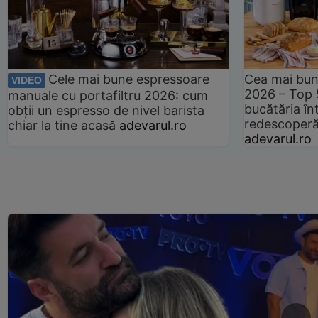
Cele mai bune espressoare
Cea mai bun
VIDEO
2026 – Top 
manuale cu portafiltru 2026: cum
bucătăria înt
obții un espresso de nivel barista
redescoperă 
chiar la tine acasă
adevarul.ro
adevarul.ro