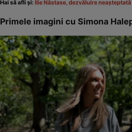
Hai să afli și:
Ilie Năstase, dezvăluire neașteptată
Primele imagini cu Simona Halep