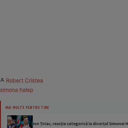
Robert Cristea
simona halep
MAI MULTE PENTRU TINE
Ion Țiriac, reacție categorică la divorțul Simonei 