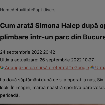
Home
Actualitate
Fapt divers
Cum arată Simona Halep după oper
plimbare într-un parc din Bucure
24 septembrie 2022 20:42
Ultima actualizare:
26 septembrie 2022 10:27
Adaugă-ne ca sursă preferată în Google
Urmă
La două săptămâni după ce s-a operat la nas, Simon
look. În imagini, marea noastră sportivă pare veselă ș
perioadă.