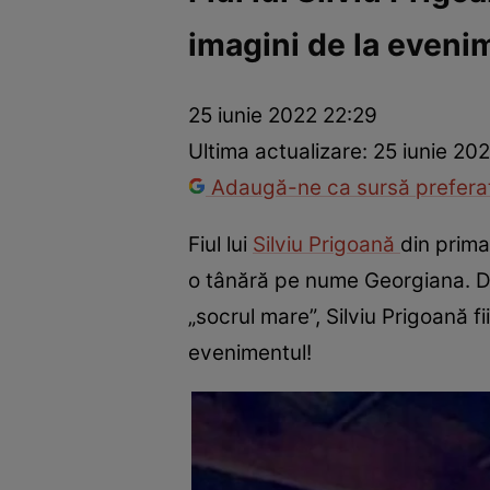
imagini de la even
Război Ucraina-Rusia
Internațional
Fapt divers
Tehnolog
25 iunie 2022 22:29
Ultima actualizare:
25 iunie 20
Adaugă-ne ca sursă preferat
Fiul lui
Silviu Prigoană
din prima 
o tânără pe nume Georgiana. De 
„socrul mare”, Silviu Prigoană f
evenimentul!