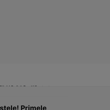
Click! Poftă Bună!
Contact
 stele! Primele