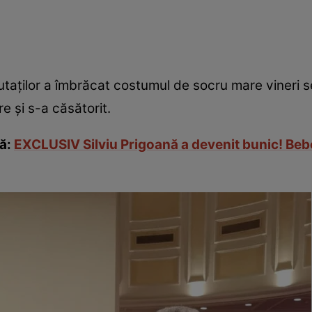
aților a îmbrăcat costumul de socru mare vineri se
e și s-a căsătorit.
nă:
EXCLUSIV Silviu Prigoană a devenit bunic! Beb