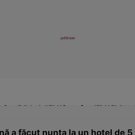
me
Sport
Stil de viață
Click! Pentru Femei
Click! Sănătate
ană a făcut nunta la un hotel de 5