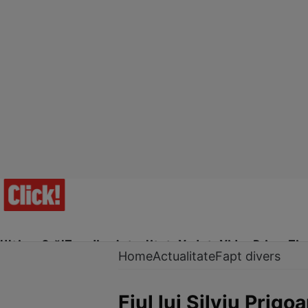
Ultima Oră!
Trending
Actualitate
Vedete
Video
Prime Ti
Home
Actualitate
Fapt divers
Fiul lui Silviu Prigo