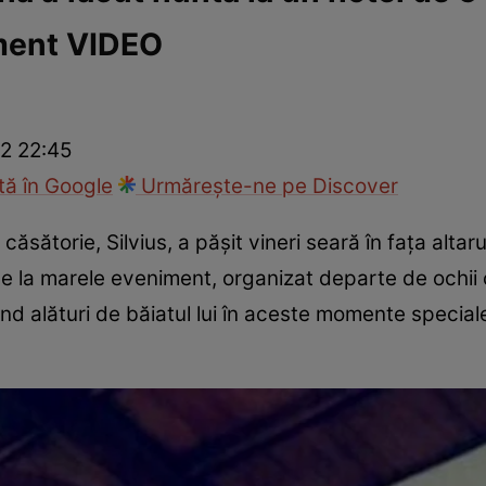
iment VIDEO
ie
Național
Sport
22 22:45
ă în Google
Urmărește-ne pe Discover
căsătorie, Silvius, a pășit vineri seară în fața altarul
la marele eveniment, organizat departe de ochii cu
iind alături de băiatul lui în aceste momente special