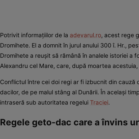
Potrivit informațiilor de la
adevarul.ro
, acest rege 
Dromihete. El a domnit în jurul anului 300 î. Hr., p
Dromihete a reușit să rămână în analele istoriei a fo
Alexandru cel Mare, care, după moartea acestuia, a
Conflictul între cei doi regi ar fi izbucnit din cau
dacilor, de pe malul stâng al Dunării. În același t
intraseră sub autoritatea regelui
Traciei
.
Regele geto-dac care a învins u