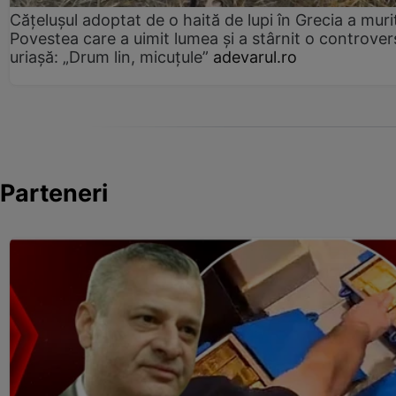
Cățelușul adoptat de o haită de lupi în Grecia a muri
Povestea care a uimit lumea și a stârnit o controver
uriașă: „Drum lin, micuțule”
adevarul.ro
Parteneri