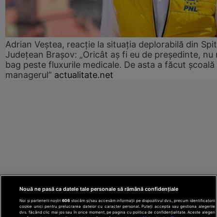
Adrian Veștea, reacție la situația deplorabilă din Spit
Județean Brașov: „Oricât aș fi eu de președinte, nu
bag peste fluxurile medicale. De asta a făcut școală
managerul”
actualitate.net
Nouă ne pasă ca datele tale personale să rămână confidențiale
Noi și partenerii noștri
606
stocăm și/sau accesăm informații pe dispozitivul dvs., precum identificatorii
cookie unici pentru prelucrarea datelor cu caracter personal. Puteți accepta sau gestiona alegerile
dvs. făcând clic mai jos sau în orice moment, pe pagina cu politica de confidențialitate. Aceste alegeri