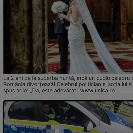
La 2 ani de la superba nuntă, încă un cuplu celebru 
România divorțează! Celebrul politician și soția lui ș
spus adio! „Da, este adevărat”
www.unica.ro