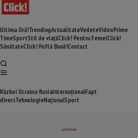
Ultima Oră!
Trending
Actualitate
Vedete
Video
Prime
Time
Sport
Stil de viață
Click! Pentru Femei
Click!
Sănătate
Click! Poftă Bună!
Contact
Război Ucraina-Rusia
Internațional
Fapt
divers
Tehnologie
Național
Sport