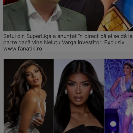
Șeful din SuperLiga a anunțat în direct că el se dă la
parte dacă vine Neluțu Varga investitor. Exclusiv
www.fanatik.ro