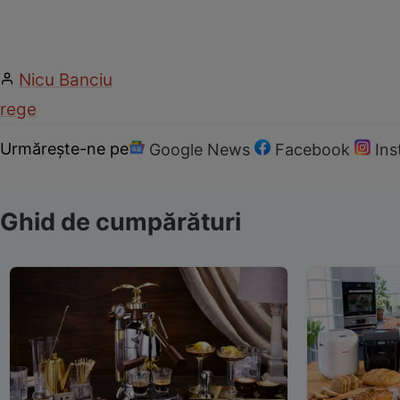
Nicu Banciu
rege
Urmărește-ne pe
Google News
Facebook
In
Ghid de cumpărături