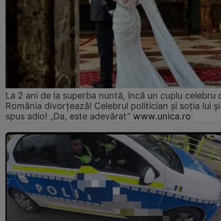
La 2 ani de la superba nuntă, încă un cuplu celebru 
România divorțează! Celebrul politician și soția lui ș
spus adio! „Da, este adevărat”
www.unica.ro