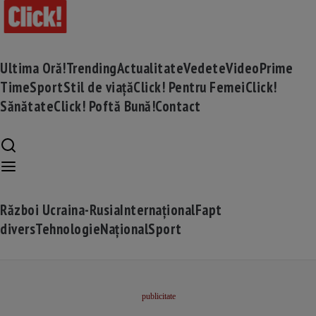
Ultima Oră!
Trending
Actualitate
Vedete
Video
Prime
Time
Sport
Stil de viață
Click! Pentru Femei
Click!
Sănătate
Click! Poftă Bună!
Contact
Război Ucraina-Rusia
Internațional
Fapt
divers
Tehnologie
Național
Sport