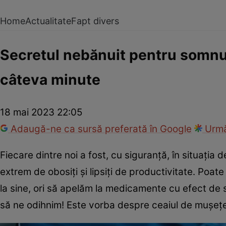
Home
Actualitate
Fapt divers
Secretul nebănuit pentru somnul
câteva minute
18 mai 2023 22:05
Adaugă-ne ca sursă preferată în Google
Urmă
Fiecare dintre noi a fost, cu siguranță, în situați
extrem de obosiți și lipsiți de productivitate. Poate
la sine, ori să apelăm la medicamente cu efect de 
să ne odihnim! Este vorba despre ceaiul de mușețel