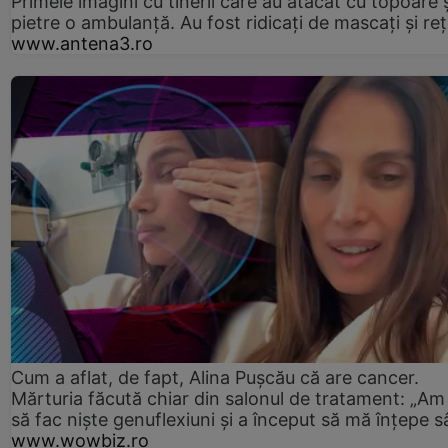
Primele imagini cu tinerii care au atacat cu topoare ș
pietre o ambulanță. Au fost ridicați de mascați și reț
www.antena3.ro
Cum a aflat, de fapt, Alina Pușcău că are cancer.
Mărturia făcută chiar din salonul de tratament: „Am
să fac niște genuflexiuni și a început să mă înțepe s
www.wowbiz.ro