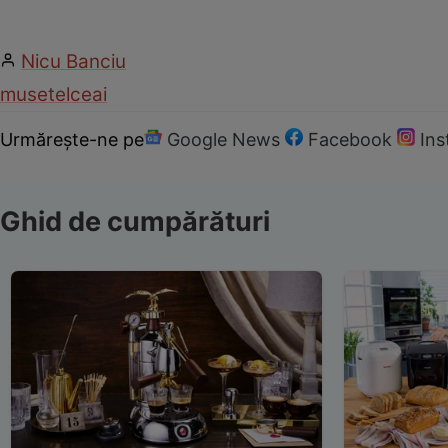
Nicu Banciu
musetel
ceai
Urmărește-ne pe
Google News
Facebook
In
Ghid de cumpărături