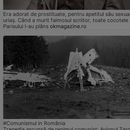
Era adorat de prostituate, pentru apetitul său sexua
uriaș. Când a murit faimosul scriitor, toate cocotele
Parisului l-au plâns
okmagazine.ro
#Comunismul in România
Tragedia ascunsă de regimul comunist: Avionul Ta