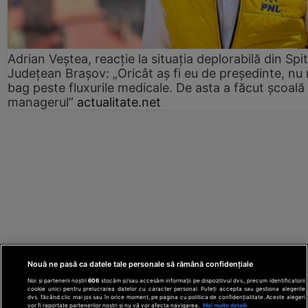
Adrian Veștea, reacție la situația deplorabilă din Spit
Județean Brașov: „Oricât aș fi eu de președinte, nu
bag peste fluxurile medicale. De asta a făcut școală
managerul”
actualitate.net
Nouă ne pasă ca datele tale personale să rămână confidențiale
Noi și partenerii noștri
606
stocăm și/sau accesăm informații pe dispozitivul dvs., precum identificatorii
cookie unici pentru prelucrarea datelor cu caracter personal. Puteți accepta sau gestiona alegerile
dvs. făcând clic mai jos sau în orice moment, pe pagina cu politica de confidențialitate. Aceste alegeri
vor fi raportate partenerilor noștri și nu vă vor afecta navigarea.
Mai multe detalii