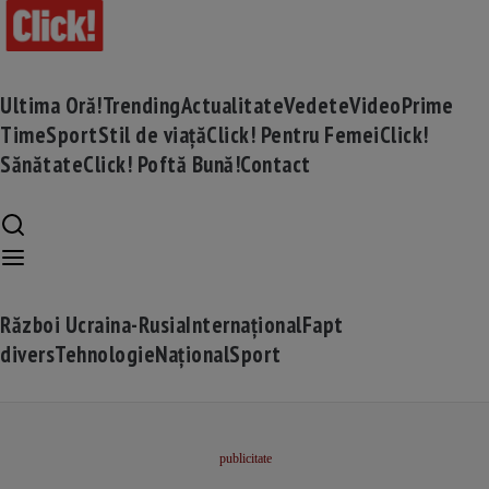
Ultima Oră!
Trending
Actualitate
Vedete
Video
Prime
Time
Sport
Stil de viață
Click! Pentru Femei
Click!
Sănătate
Click! Poftă Bună!
Contact
Război Ucraina-Rusia
Internațional
Fapt
divers
Tehnologie
Național
Sport