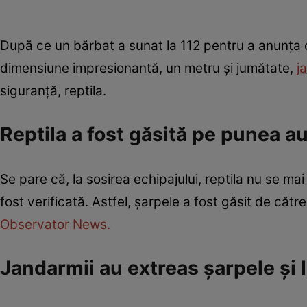
După ce un bărbat a sunat la 112 pentru a anunța 
dimensiune impresionantă, un metru și jumătate,
j
siguranță, reptila.
Reptila a fost găsită pe punea a
Se pare că, la sosirea echipajului, reptila nu se ma
fost verificată. Astfel, șarpele a fost găsit de cătr
Observator News.
Jandarmii au extreas șarpele și l