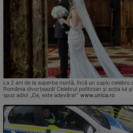
La 2 ani de la superba nuntă, încă un cuplu celebru 
România divorțează! Celebrul politician și soția lui ș
spus adio! „Da, este adevărat”
www.unica.ro