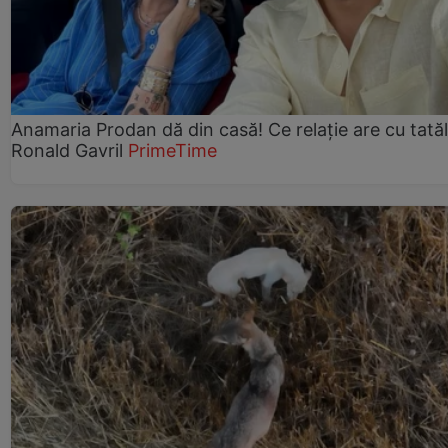
Anamaria Prodan dă din casă! Ce relație are cu tatăl 
Ronald Gavril
PrimeTime