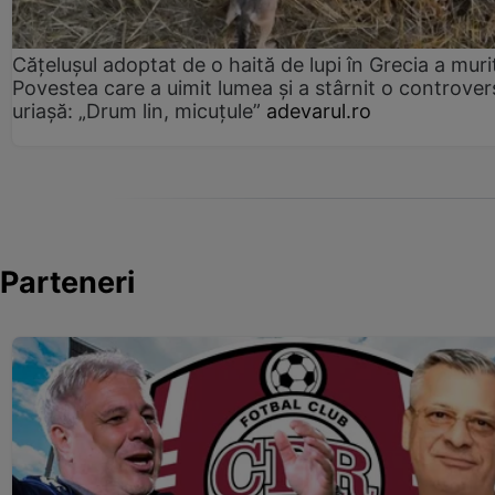
Cățelușul adoptat de o haită de lupi în Grecia a muri
Povestea care a uimit lumea și a stârnit o controver
uriașă: „Drum lin, micuțule”
adevarul.ro
Parteneri