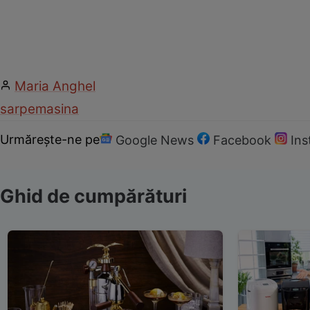
Maria Anghel
sarpe
masina
Urmărește-ne pe
Google News
Facebook
In
Ghid de cumpărături