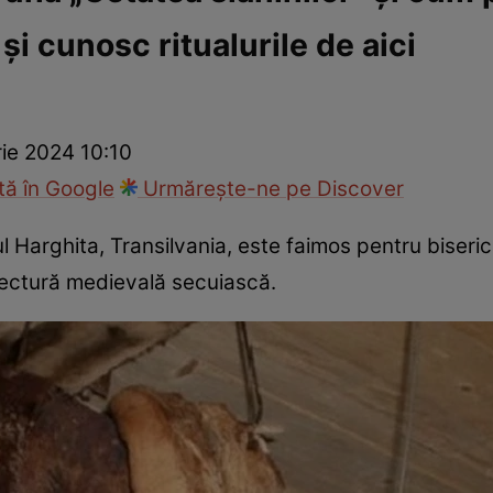
 și cunosc ritualurile de aici
ie
Național
Sport
ie 2024 10:10
ă în Google
Urmărește-ne pe Discover
ețul Harghita, Transilvania, este faimos pentru biseric
tectură medievală secuiască.