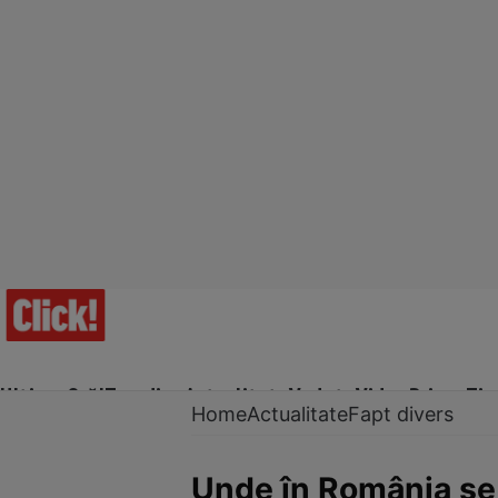
Ultima Oră!
Trending
Actualitate
Vedete
Video
Prime Ti
Home
Actualitate
Fapt divers
Unde în România se a