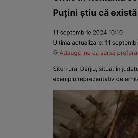
Puțini știu că există
Război Ucraina-Rusia
Internațional
Fapt divers
Tehnolog
11 septembrie 2024 10:10
Ultima actualizare:
11 septembr
Adaugă-ne ca sursă preferat
Situl rural Dârjiu, situat în jud
exemplu reprezentativ de arhi