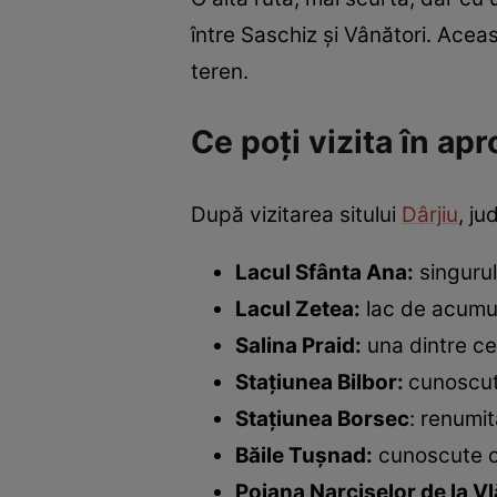
între Saschiz și Vânători. Acea
teren.
Ce poți vizita în ap
După vizitarea sitului
Dârjiu
, ju
Lacul Sfânta Ana:
singurul
Lacul Zetea:
lac de acumula
Salina Praid:
una dintre ce
Stațiunea Bilbor:
cunoscut
Stațiunea Borsec
: renumit
Băile Tușnad:
cunoscute ca
Poiana Narciselor de la Vl