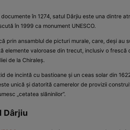
documente în 1274, satul Dârjiu este una dintre atra
unoscută în 1999 ca monument UNESCO.
că prin ansamblul de picturi murale, care, deși au su
 elemente valoroase din trecut, inclusiv o frescă 
ei de la Chiraleș.
 zid de incintă cu bastioane și un ceas solar din 1622
te unică și datorită camerelor de provizii construite 
umesc „cetatea slăninilor”.
l Dârjiu