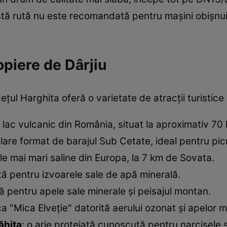
stă rută nu este recomandată pentru mașini obișnui
ropiere de Dârjiu
dețul Harghita oferă o varietate de atracții turistice 
 lac vulcanic din România, situat la aproximativ 70 
re format de barajul Sub Cetate, ideal pentru picni
le mai mari saline din Europa, la 7 km de Sovata.
ă pentru izvoarele sale de apă minerală.
ă pentru apele sale minerale și peisajul montan.
 "Mica Elveție" datorită aerului ozonat și apelor m
ăhița
: o arie protejată cunoscută pentru narcisele s