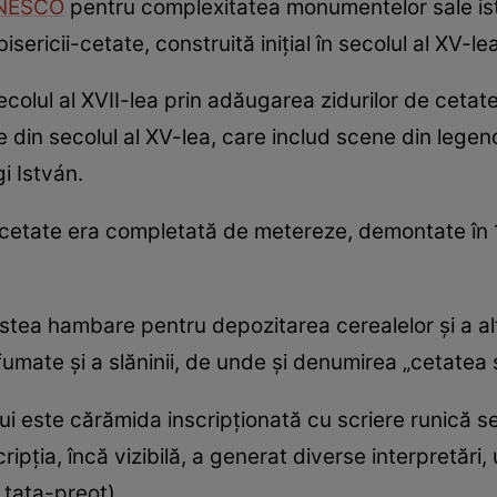
NESCO
pentru complexitatea monumentelor sale istori
isericii-cetate, construită inițial în secolul al XV-lea
în secolul al XVII-lea prin adăugarea zidurilor de cet
ale din secolul al XV-lea, care includ scene din legen
i István.
i-cetate era completată de metereze, demontate în
postea hambare pentru depozitarea cerealelor și a alto
fumate și a slăninii, de unde și denumirea „cetatea sl
ului este cărămida inscripționată cu scriere runică 
cripția, încă vizibilă, a generat diverse interpretări,
 tata-preot).