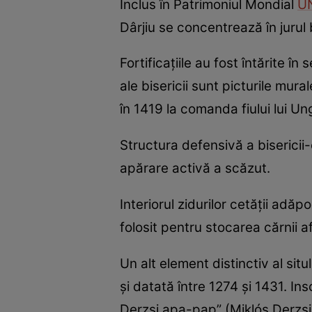
Inclus în Patrimoniul Mondial
U
Dârjiu se concentrează în jurul b
Fortificațiile au fost întărite 
ale bisericii sunt picturile mur
în 1419 la comanda fiului lui Ung
Structura defensivă a biserici
apărare activă a scăzut.
Interiorul zidurilor cetății adă
folosit pentru stocarea cărnii a
Un alt element distinctiv al sit
și datată între 1274 și 1431. Ins
Derzsi apa-pap” (Miklós Derzsi