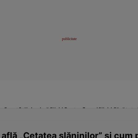
me
Sport
Stil de viață
Click! Pentru Femei
Click! Sănătate
flă „Cetatea slăninilor” și cum 