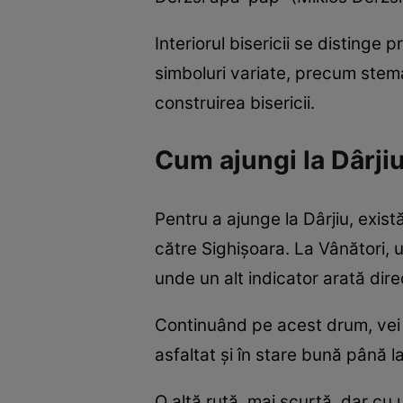
Interiorul bisericii se distinge
simboluri variate, precum stema 
construirea bisericii.
Cum ajungi la Dârji
Pentru a ajunge la Dârjiu, exi
către Sighișoara. La Vânători,
unde un alt indicator arată dire
Continuând pe acest drum, vei a
asfaltat și în stare bună până l
O altă rută, mai scurtă, dar cu