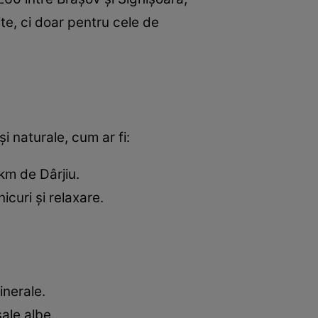
te, ci doar pentru cele de
și naturale, cum ar fi:
km de Dârjiu.
curi și relaxare.
inerale.
ale albe.