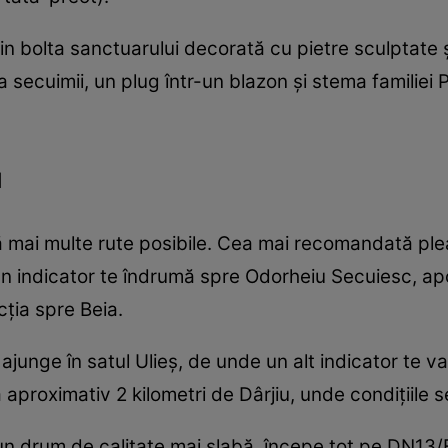
 prin bolta sanctuarului decorată cu pietre sculptat
secuimii, un plug într-un blazon și stema familiei P
u
stă mai multe rute posibile. Cea mai recomandată p
 un indicator te îndrumă spre Odorheiu Secuiesc, a
cția spre Beia.
junge în satul Ulieș, de unde un alt indicator te v
a aproximativ 2 kilometri de Dârjiu, unde condițiile s
 un drum de calitate mai slabă, începe tot pe DN13/