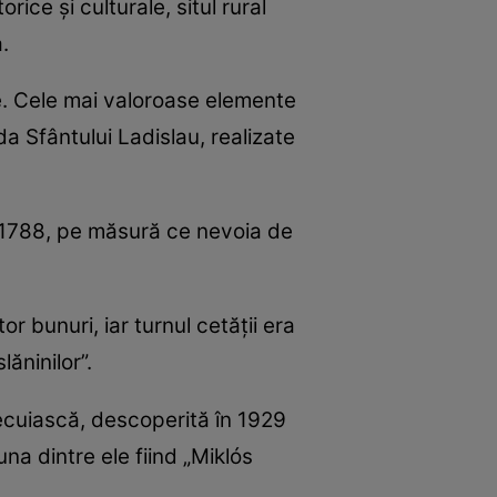
ce și culturale, situl rural
.
ate. Cele mai valoroase elemente
da Sfântului Ladislau, realizate
 1788, pe măsură ce nevoia de
r bunuri, iar turnul cetății era
ăninilor”.
secuiască, descoperită în 1929
 una dintre ele fiind „Miklós