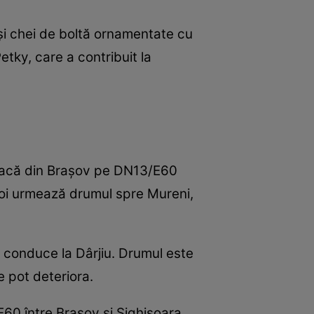
e și chei de boltă ornamentate cu
etky, care a contribuit la
leacă din Brașov pe DN13/E60
poi urmează drumul spre Mureni,
a conduce la Dârjiu. Drumul este
e pot deteriora.
E60 între Brașov și Sighișoara,