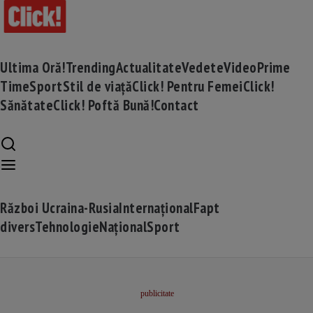
Ultima Oră!
Trending
Actualitate
Vedete
Video
Prime
Time
Sport
Stil de viață
Click! Pentru Femei
Click!
Sănătate
Click! Poftă Bună!
Contact
Război Ucraina-Rusia
Internațional
Fapt
divers
Tehnologie
Național
Sport