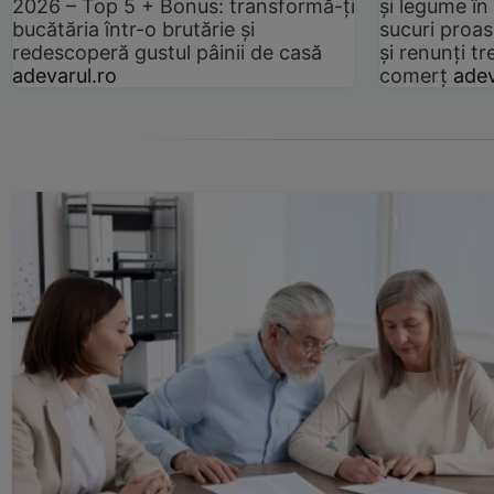
2026 – Top 5 + Bonus: transformă-ți
și legume în
bucătăria într-o brutărie și
sucuri proas
redescoperă gustul pâinii de casă
și renunți tr
adevarul.ro
comerț
adev