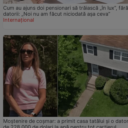
Cum au ajuns doi pensionari să trăiască „în lux”, făr
datorii: „Noi nu am făcut niciodată așa ceva”
Internațional
Moștenire de coșmar: a primit casa tatălui și o dator
de 228.000 de dolari la apă pentru tot cartierul