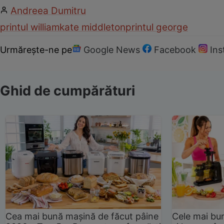
Andreea Dumitru
printul william
kate middleton
printul george
Urmărește-ne pe
Google News
Facebook
In
Ghid de cumpărături
Cea mai bună mașină de făcut pâine
Cele mai bu