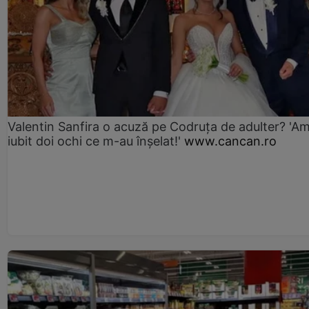
Valentin Sanfira o acuză pe Codruța de adulter? 'A
iubit doi ochi ce m-au înșelat!'
www.cancan.ro