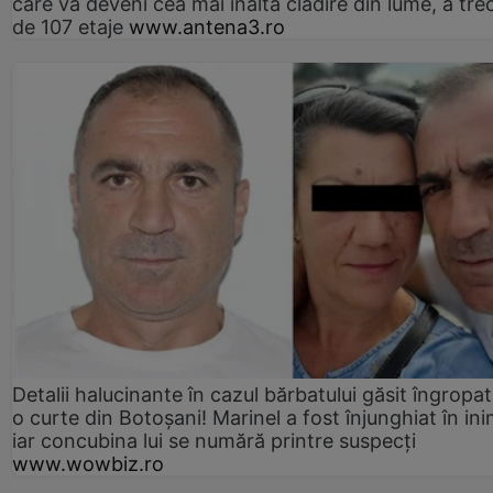
care va deveni cea mai înaltă clădire din lume, a tre
de 107 etaje
www.antena3.ro
Detalii halucinante în cazul bărbatului găsit îngropat
o curte din Botoșani! Marinel a fost înjunghiat în ini
iar concubina lui se numără printre suspecți
www.wowbiz.ro