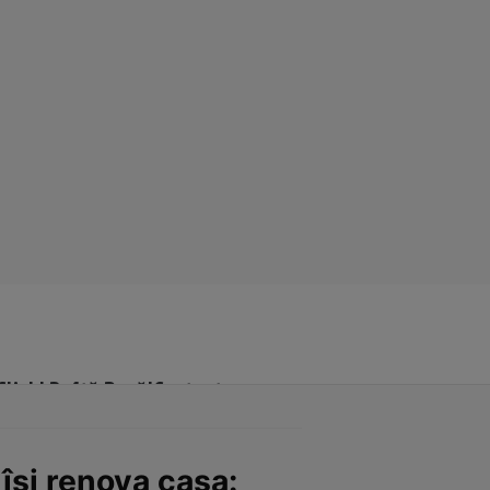
Click! Poftă Bună!
Contact
își renova casa: