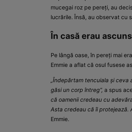
mucegai roz pe pereți, au decis
lucrările. Însă, au observat cu
În casă erau ascun
Pe lângă oase, în pereți mai er
Emmie a aflat că osul fusese asc
„Îndepărtam tencuiala și ceva a
găsi un corp întreg”,
a spus ace
că oamenii credeau cu adevărat 
Asta credeau că îi protejează.
Emmie.