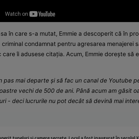
a în care s-a mutat, Emmie a descoperit că în prop
riminal condamnat pentru agresarea menajerei sale
ic care îi adusese citația. Acum, Emmie dorește să 
un pas mai departe și să fac un canal de Youtube
oastre vechi de 500 de ani. Până acum am găsit oa
uri - deci lucrurile nu pot decât să devină mai inte
perit tuneluri și camere secrete. Locul a fost inaugurat în secolul X