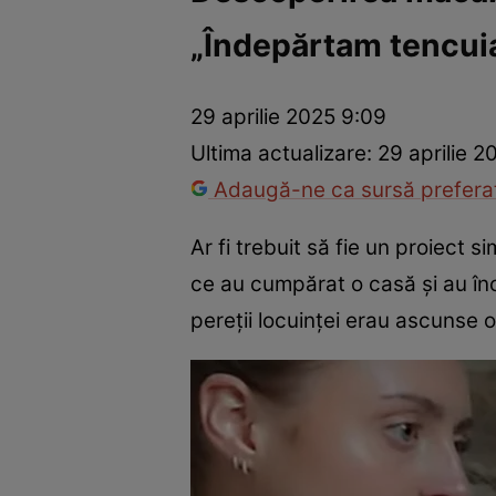
„Îndepărtam tencuial
Război Ucraina-Rusia
Internațional
Fapt divers
Tehnolog
29 aprilie 2025 9:09
Ultima actualizare:
29 aprilie 2
Adaugă-ne ca sursă preferat
Ar fi trebuit să fie un proiect 
ce au cumpărat o casă și au în
pereții locuinței erau ascunse 