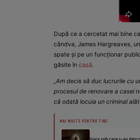
După ce a cercetat mai bine cas
cândva, James Hargreaves, un c
spate și pe un funcționar publ
găsite în
casă
.
„Am decis să duc lucrurile cu 
procesul de renovare a casei n
că odată locuia un criminal alăt
MAI MULTE PENTRU TINE
Gara sub care s-au desco