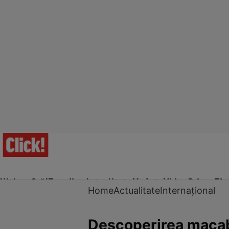
Ultima Oră!
Trending
Actualitate
Vedete
Video
Prime Ti
Home
Actualitate
Internațional
Descoperirea macabr