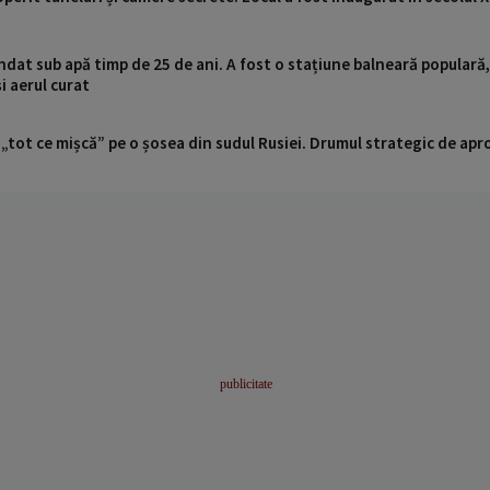
ndat sub apă timp de 25 de ani. A fost o stațiune balneară populară,
i aerul curat
 „tot ce mișcă” pe o șosea din sudul Rusiei. Drumul strategic de ap