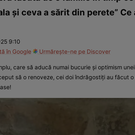
a și ceva a sărit din perete” Ce a
ie
Național
Sport
025 9:10
ă în Google
Urmărește-ne pe Discover
simplu, care să aducă numai bucurie și optimism unei 
ceput să o renoveze, cei doi îndrăgostiți au făcut 
oase!