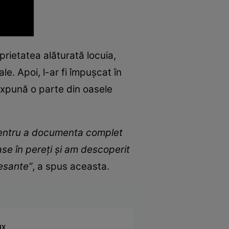
rietatea alăturată locuia,
. Apoi, l-ar fi împușcat în
expună o parte din oasele
 pentru a documenta complet
se în pereți și am descoperit
resante”
, a spus aceasta.
IX