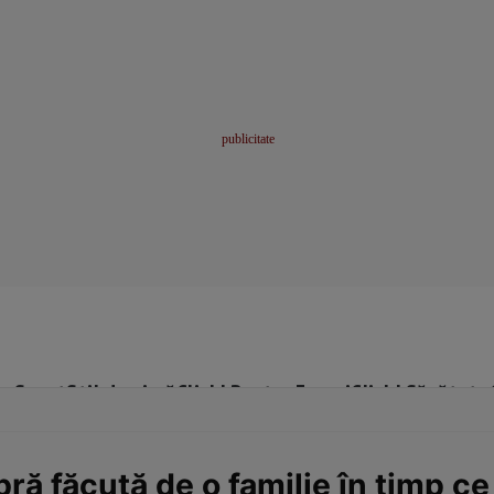
me
Sport
Stil de viață
Click! Pentru Femei
Click! Sănătate
ă făcută de o familie în timp ce 