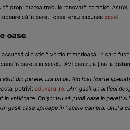
 că proprietatea trebuie renovată complet. Astfel,
 stupoare că în pereții casei erau ascunse
oase
!
se oase
a ascunsă și o sticlă verde misterioasă, în care fu
uns în perete în secolul XVI pentru a ține la distanț
 sărit din perete. Era un os. Am fost foarte speri
asta, potrivit
adevarul.ro
.
„Am găsit un articol desp
în vrăjitoare. Obișnuiau să pună oase în pereți și i
 Am găsit oase aproape în fiecare cameră. Unul a c