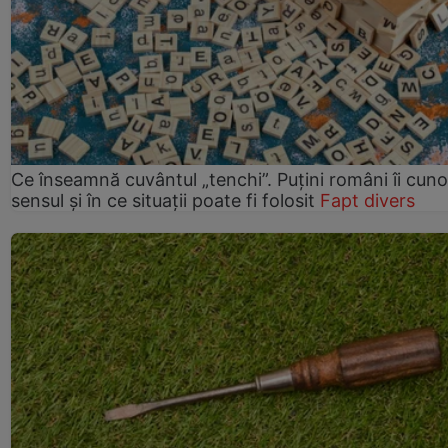
Ce înseamnă cuvântul „tenchi”. Puțini români îi cun
sensul și în ce situații poate fi folosit
Fapt divers