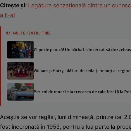
Citește și:
Legătura senzațională dintre un cunoscut
a II-a!
MAI MULTE PENTRU TINE
Clipe de panică! Un bărbat a încercat să dezvelească
William și Harry, alături de ceilalți nepoți ai reginei
Pericol de moarte la trecerea de cale ferată la Pet
Aceştia se vor regăsi, luni dimineaţă, printre cei 2.
fost încoronată în 1953, pentru a lua parte la proc