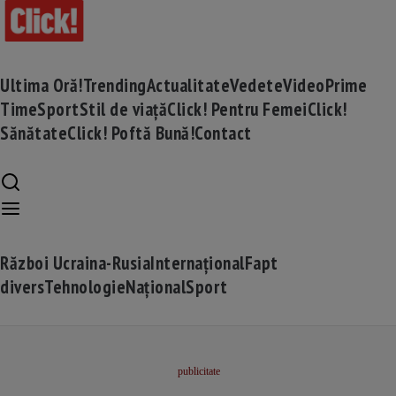
Ultima Oră!
Trending
Actualitate
Vedete
Video
Prime
Time
Sport
Stil de viață
Click! Pentru Femei
Click!
Sănătate
Click! Poftă Bună!
Contact
Război Ucraina-Rusia
Internațional
Fapt
divers
Tehnologie
Național
Sport