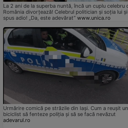
La 2 ani de la superba nuntă, încă un cuplu celebru 
România divorțează! Celebrul politician și soția lui ș
spus adio! „Da, este adevărat”
www.unica.ro
Urmărire comică pe străzile din Iași. Cum a reușit u
biciclist să fenteze poliția și să se facă nevăzut
adevarul.ro