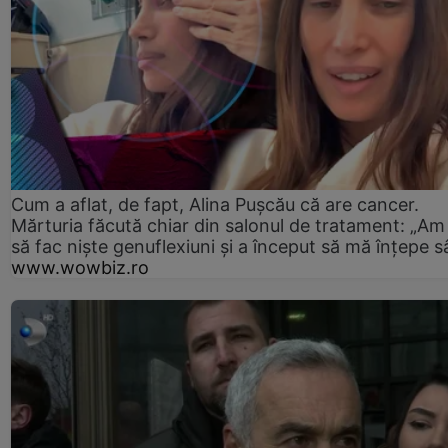
Cum a aflat, de fapt, Alina Pușcău că are cancer.
Mărturia făcută chiar din salonul de tratament: „Am
să fac niște genuflexiuni și a început să mă înțepe s
www.wowbiz.ro