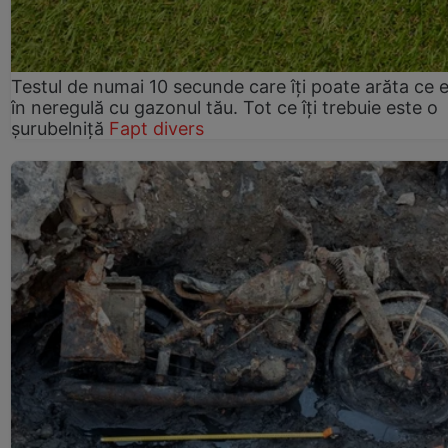
Testul de numai 10 secunde care îți poate arăta ce 
în neregulă cu gazonul tău. Tot ce îți trebuie este o
șurubelniță
Fapt divers