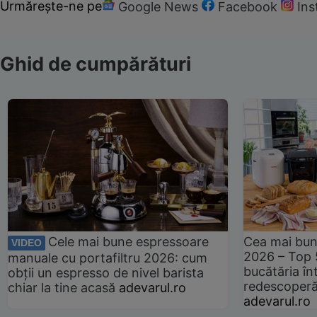
Urmărește-ne pe
Google News
Facebook
In
Ghid de cumpărături
Cele mai bune espressoare
Cea mai bun
VIDEO
2026 – Top 
manuale cu portafiltru 2026: cum
bucătăria înt
obții un espresso de nivel barista
redescoperă 
chiar la tine acasă
adevarul.ro
adevarul.ro