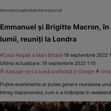
Home
Actualitate
Internațional
Emmanuel și Brigitte Macron, în g
lumii, reuniți la Londra
#Casa Regală a Marii Britanii
19 septembrie 2022 
Ultima actualizare:
19 septembrie 2022 1:15
Adaugă-ne ca sursă preferată în Google
Urmă
Puține evenimente ar putea genera reuniunea unui n
întreg mapamondul, cum s-a întâmplat în weekendul