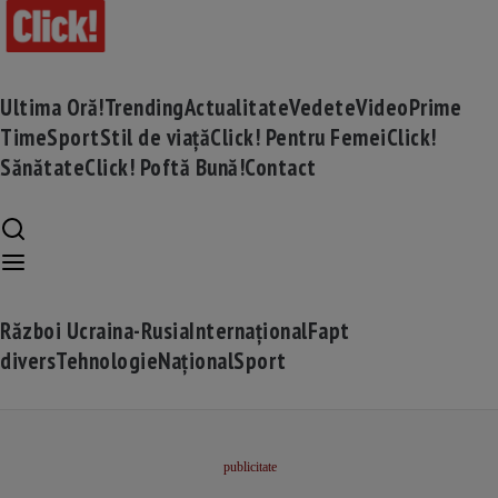
Ultima Oră!
Trending
Actualitate
Vedete
Video
Prime
Time
Sport
Stil de viață
Click! Pentru Femei
Click!
Sănătate
Click! Poftă Bună!
Contact
Război Ucraina-Rusia
Internațional
Fapt
divers
Tehnologie
Național
Sport