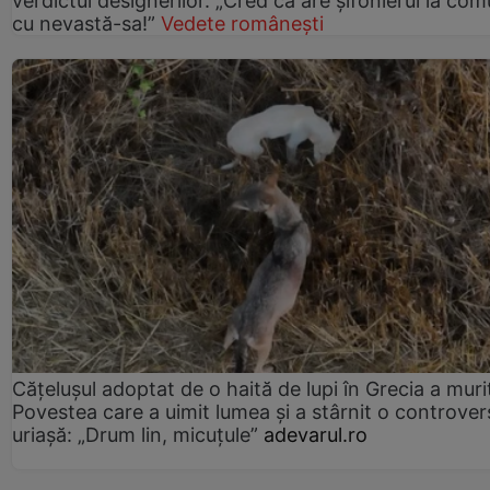
verdictul designerilor. „Cred că are șifonierul la co
cu nevastă-sa!”
Vedete românești
Cățelușul adoptat de o haită de lupi în Grecia a muri
Povestea care a uimit lumea și a stârnit o controver
uriașă: „Drum lin, micuțule”
adevarul.ro