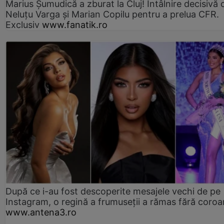
Marius Şumudică a zburat la Cluj! Întâlnire decisivă 
Neluţu Varga şi Marian Copilu pentru a prelua CFR.
Exclusiv
www.fanatik.ro
După ce i-au fost descoperite mesajele vechi de pe
Instagram, o regină a frumuseții a rămas fără coro
www.antena3.ro