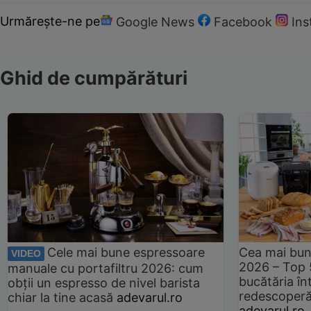
Urmărește-ne pe
Google News
Facebook
In
Ghid de cumpărături
Cele mai bune espressoare
Cea mai bun
VIDEO
2026 – Top 
manuale cu portafiltru 2026: cum
bucătăria înt
obții un espresso de nivel barista
redescoperă 
chiar la tine acasă
adevarul.ro
adevarul.ro