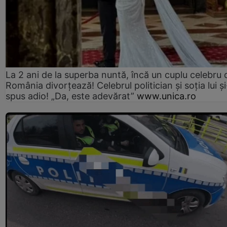
La 2 ani de la superba nuntă, încă un cuplu celebru 
România divorțează! Celebrul politician și soția lui ș
spus adio! „Da, este adevărat”
www.unica.ro