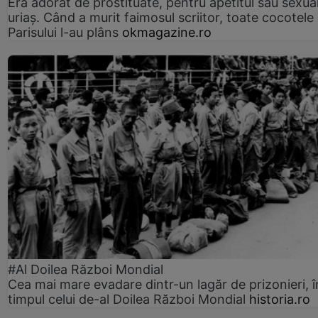
Era adorat de prostituate, pentru apetitul său sexua
uriaș. Când a murit faimosul scriitor, toate cocotele
Parisului l-au plâns
okmagazine.ro
#Al Doilea Război Mondial
Cea mai mare evadare dintr-un lagăr de prizonieri, î
timpul celui de-al Doilea Război Mondial
historia.ro