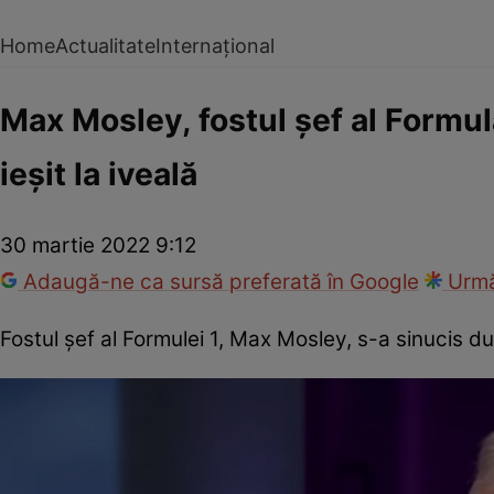
Home
Actualitate
Internațional
Max Mosley, fostul șef al Formula
ieșit la iveală
30 martie 2022 9:12
Adaugă-ne ca sursă preferată în Google
Urmă
Fostul șef al Formulei 1, Max Mosley, s-a sinucis du