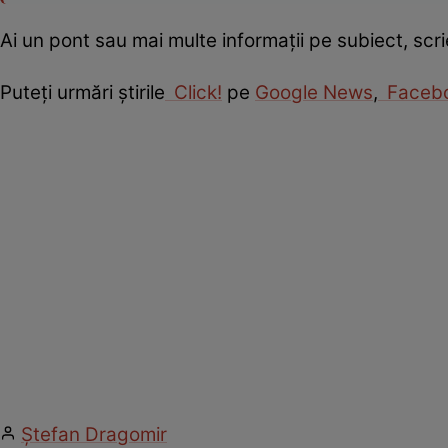
Ai un pont sau mai multe informații pe subiect, sc
Puteţi urmări ştirile
Click!
pe
Google News
,
Faceb
Ștefan Dragomir