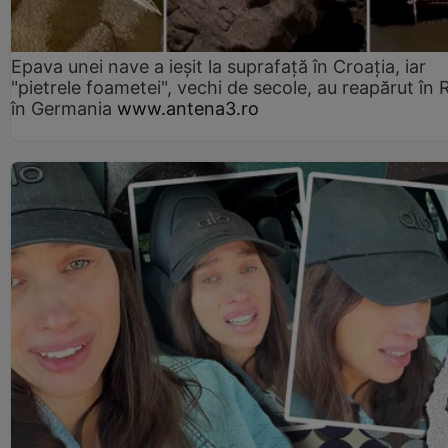
Epava unei nave a ieșit la suprafață în Croația, iar
"pietrele foametei", vechi de secole, au reapărut în R
în Germania
www.antena3.ro