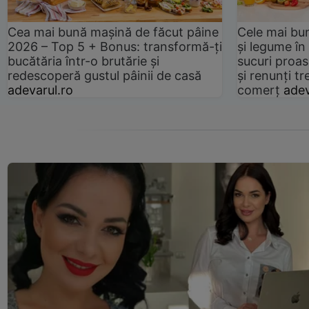
Cea mai bună mașină de făcut pâine
Cele mai bu
2026 – Top 5 + Bonus: transformă-ți
și legume în
bucătăria într-o brutărie și
sucuri proas
redescoperă gustul pâinii de casă
și renunți tr
adevarul.ro
comerț
adev