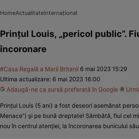
Home
Actualitate
Internațional
Prințul Louis, „pericol public”. Fi
încoronare
#Casa Regală a Marii Britanii
6 mai 2023 15:29
Ultima actualizare:
6 mai 2023 16:00
Adaugă-ne ca sursă preferată în Google
Urmă
Prințul Louis (5 ani) a fost deseori asemănat person
Menace”) și pe bună dreptate! Sâmbătă, fiul cel mic 
nou în centrul atenției, la încoronarea bunicului său,