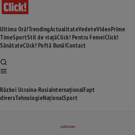
Ultima Oră!
Trending
Actualitate
Vedete
Video
Prime
Time
Sport
Stil de viață
Click! Pentru Femei
Click!
Sănătate
Click! Poftă Bună!
Contact
Război Ucraina-Rusia
Internațional
Fapt
divers
Tehnologie
Național
Sport