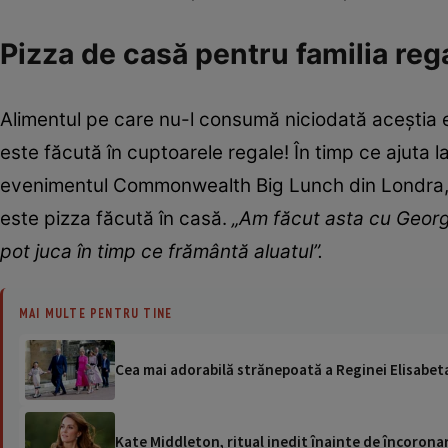
Pizza de casă pentru familia reg
Alimentul pe care nu-l consumă niciodată aceștia es
este făcută în cuptoarele regale! În timp ce ajuta 
evenimentul Commonwealth Big Lunch din Londra, Ka
este pizza făcută în casă.
„Am făcut asta cu George
pot juca în timp ce frământă aluatul”.
MAI MULTE PENTRU TINE
Cea mai adorabilă strănepoată a Reginei Elisabeta
Kate Middleton, ritual inedit înainte de încorona