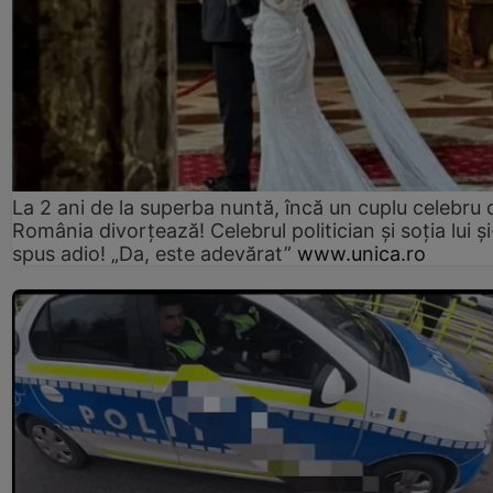
La 2 ani de la superba nuntă, încă un cuplu celebru 
România divorțează! Celebrul politician și soția lui ș
spus adio! „Da, este adevărat”
www.unica.ro