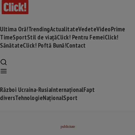
Ultima Oră!
Trending
Actualitate
Vedete
Video
Prime
Time
Sport
Stil de viață
Click! Pentru Femei
Click!
Sănătate
Click! Poftă Bună!
Contact
Război Ucraina-Rusia
Internațional
Fapt
divers
Tehnologie
Național
Sport