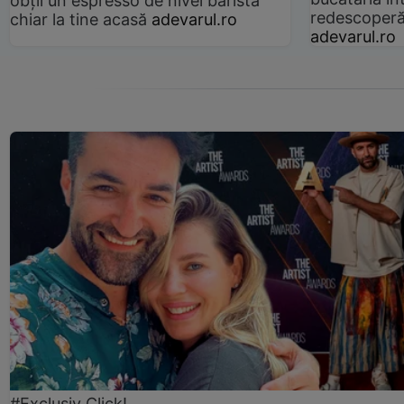
obții un espresso de nivel barista
redescoperă 
chiar la tine acasă
adevarul.ro
adevarul.ro
#Exclusiv Click!