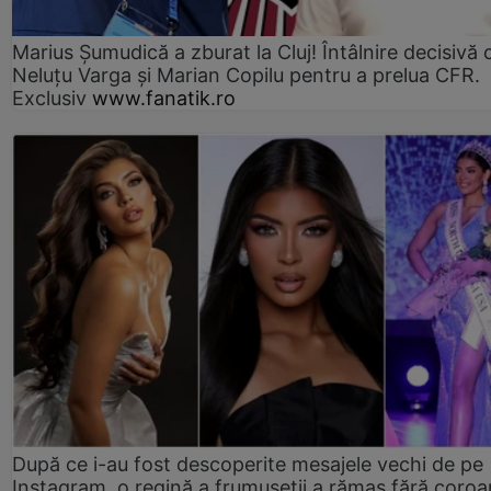
Marius Şumudică a zburat la Cluj! Întâlnire decisivă 
Neluţu Varga şi Marian Copilu pentru a prelua CFR.
Exclusiv
www.fanatik.ro
După ce i-au fost descoperite mesajele vechi de pe
Instagram, o regină a frumuseții a rămas fără coro