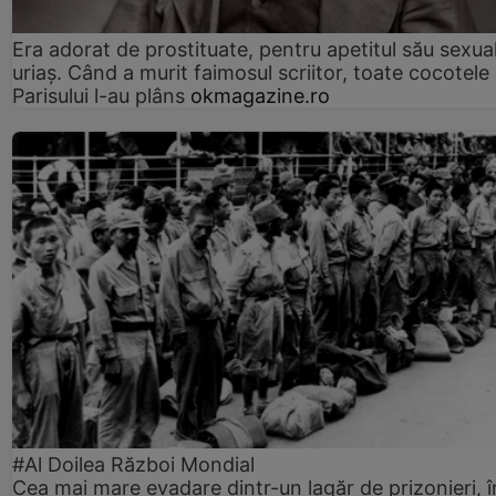
Era adorat de prostituate, pentru apetitul său sexua
uriaș. Când a murit faimosul scriitor, toate cocotele
Parisului l-au plâns
okmagazine.ro
#Al Doilea Război Mondial
Cea mai mare evadare dintr-un lagăr de prizonieri, î