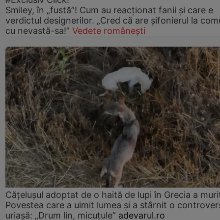
Smiley, în „fustă”! Cum au reacționat fanii și care e
verdictul designerilor. „Cred că are șifonierul la co
cu nevastă-sa!”
Vedete românești
Cățelușul adoptat de o haită de lupi în Grecia a muri
Povestea care a uimit lumea și a stârnit o controver
uriașă: „Drum lin, micuțule”
adevarul.ro