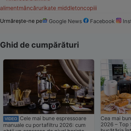
aliment
mâncăruri
kate middleton
copiii
Urmărește-ne pe
Google News
Facebook
In
Ghid de cumpărături
Cele mai bune espressoare
Cea mai bun
VIDEO
2026 – Top 
manuale cu portafiltru 2026: cum
bucătăria înt