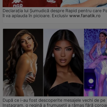
Declarația lui Șumudică despre Rapid pentru care P
îl va aplauda în picioare. Exclusiv
www.fanatik.ro
După ce i-au fost descoperite mesajele vechi de pe
Instagram, o regină a frumuseții a rămas fără coro