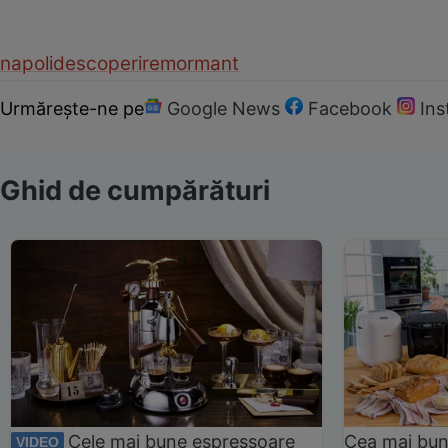
napoli
descoperire
mormant
Urmărește-ne pe
Google News
Facebook
In
Ghid de cumpărături
Cele mai bune espressoare
Cea mai bun
VIDEO