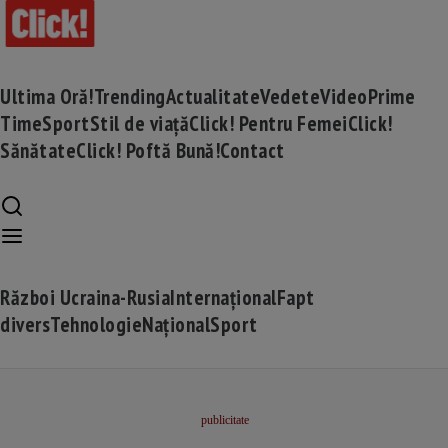
Ultima Oră!
Trending
Actualitate
Vedete
Video
Prime
Time
Sport
Stil de viață
Click! Pentru Femei
Click!
Sănătate
Click! Poftă Bună!
Contact
Război Ucraina-Rusia
Internațional
Fapt
divers
Tehnologie
Național
Sport