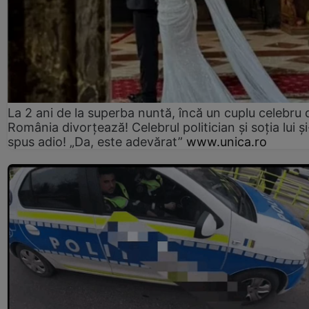
La 2 ani de la superba nuntă, încă un cuplu celebru 
România divorțează! Celebrul politician și soția lui ș
spus adio! „Da, este adevărat”
www.unica.ro