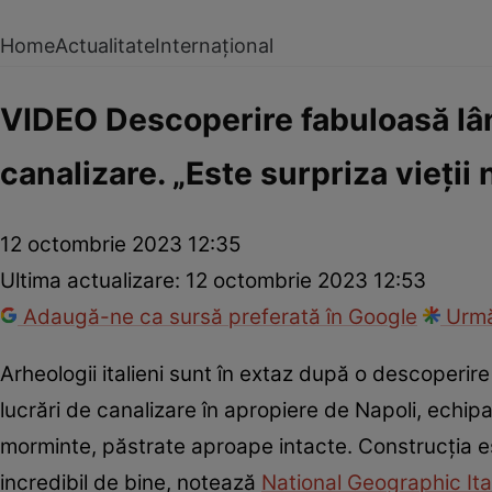
Home
Actualitate
Internațional
VIDEO Descoperire fabuloasă lân
canalizare. „Este surpriza vieții
12 octombrie 2023 12:35
Ultima actualizare:
12 octombrie 2023 12:53
Adaugă-ne ca sursă preferată în Google
Urmă
Arheologii italieni sunt în extaz după o descoperir
lucrări de canalizare în apropiere de Napoli, echip
morminte, păstrate aproape intacte. Construcția e
incredibil de bine, notează
National Geographic Ita