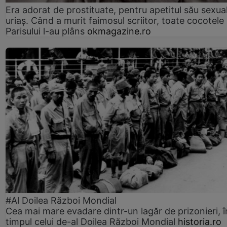
Era adorat de prostituate, pentru apetitul său sexua
uriaș. Când a murit faimosul scriitor, toate cocotele
Parisului l-au plâns
okmagazine.ro
#Al Doilea Război Mondial
Cea mai mare evadare dintr-un lagăr de prizonieri, î
timpul celui de-al Doilea Război Mondial
historia.ro