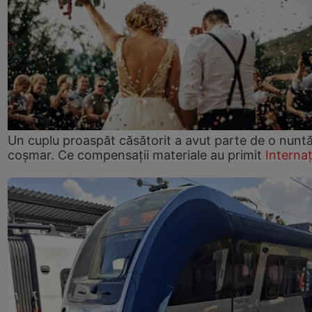
Un cuplu proaspăt căsătorit a avut parte de o nunt
coșmar. Ce compensații materiale au primit
Internaț