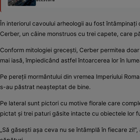
În interiorul cavoului arheologii au fost întâmpina
Cerber, un câine monstruos cu trei capete, care păz
Conform mitologiei grecești, Cerber permitea doar s
mai iasă, împiedicând astfel întoarcerea lor în lumea
Pe pereții mormântului din vremea Imperiului Roman
s-au păstrat neașteptat de bine.
Pe lateral sunt pictori cu motive florale care com
pictat și trei paturi găsite intacte cu obiectele lor 
„Să găsești așa ceva nu se întâmplă în fiecare zi!”,