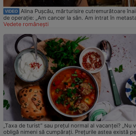
Alina Pușcău, mărturisire cutremurătoare îna
VIDEO
de operație: „Am cancer la sân. Am intrat în metast
Vedete românești
„Taxa de turist” sau prețul normal al vacanței? „Nu 
obligă nimeni să cumpărați. Prețurile astea există p