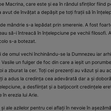
pe Macrina, care este și ea în rândul sfinților fiind 
a avut de învățat a depășit pe toți frații să în înțel
 iar de mândrie s-a lepădat prin smerenie. A fost foar
u să-i întreacă în înțelepciune pe vechii filosofi. A
 acolo s-a botezat.
 de omul vechi închinându-se la Dumnezeu iar arhie
 Vasile un fulger de foc din care a ieșit un porumbe
oi a zburat la cer. Toți cei prezenți au văzut și au
ți a adus la credința cea adevărată dar a și doborât v
elepciune, a desființat și a batjocorit credințele eret
 în erezia lui Arie.
 și ale azilelor pentru cei aflați în nevoie în așezăm