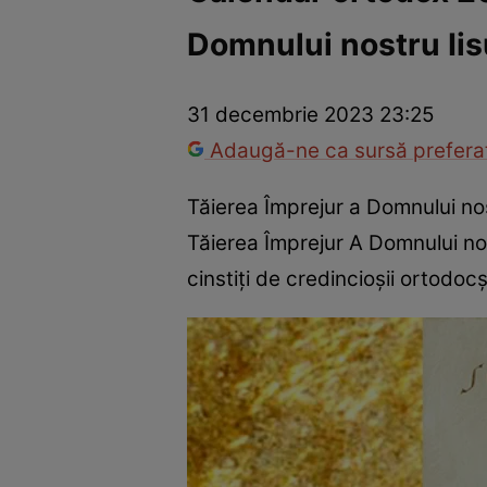
Domnului nostru Iisu
Război Ucraina-Rusia
Internațional
Fapt divers
Tehnolog
31 decembrie 2023 23:25
Adaugă-ne ca sursă preferat
Tăierea Împrejur a Domnului nos
Tăierea Împrejur A Domnului nost
cinstiți de credincioșii ortodo