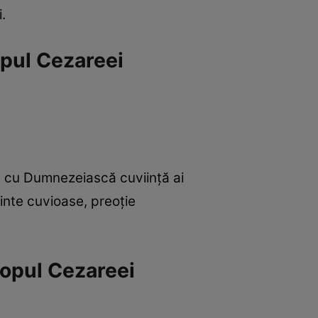
i.
opul Cezareei
e, cu Dumnezeiască cuviință ai
ărinte cuvioase, preoție
copul Cezareei