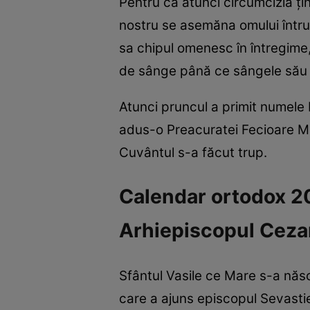
Pentru că atunci circumcizia ți
nostru se asemăna omului întru-
sa chipul omenesc în întregime, 
de sânge până ce sângele său 
Atunci pruncul a primit numele 
adus-o Preacuratei Fecioare Ma
Cuvântul s-a făcut trup.
Calendar ortodox 202
Arhiepiscopul Ceza
Sfântul Vasile ce Mare s-a născu
care a ajuns episcopul Sevastiei