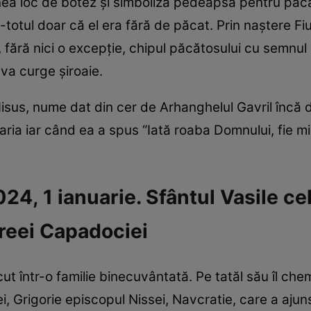
nea loc de botez și simboliza pedeapsa pentru păcat
totul doar că el era fără de păcat. Prin naștere Fi
fără nici o excepție, chipul păcătosului cu semnul 
va curge șiroaie.
Iisus, nume dat din cer de Arhanghelul Gavril încă 
ria iar când ea a spus “Iată roaba Domnului, fie m
4, 1 ianuarie. Sfântul Vasile ce
reei Capadociei
t într-o familie binecuvântată. Pe tatăl său îl chema 
, Grigorie episcopul Nissei, Navcratie, care a ajuns