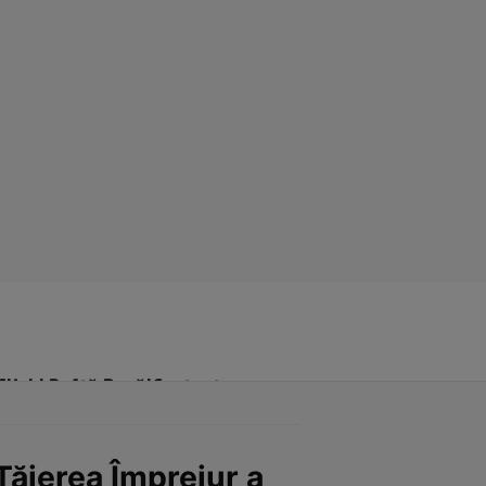
Click! Poftă Bună!
Contact
Tăierea Împrejur a