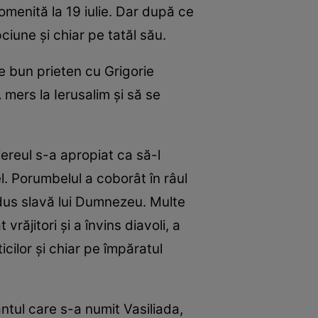
pomenită la 19 iulie. Dar după ce
epciune și chiar pe tatăl său.
te bun prieten cu Grigorie
 mers la Ierusalim și să se
reul s-a apropiat ca să-l
l. Porumbelul a coborât în râul
 adus slavă lui Dumnezeu. Multe
răjitori și a învins diavoli, a
icilor și chiar pe împăratul
ântul care s-a numit Vasiliada,