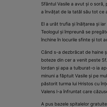
Sfântul Vasile a avut și o soră, 
a învățat de la tatăl său tot ce 
El a urât trufia și înălțarea și
Teologul și împreună se pregătea
închine în locurile sfinte și tot
Când s-a dezbrăcat de haine și
boteze din cer a venit peste Sf.
Iordan și apa a tulburat-o ia ap
minuni a făptuit Vasile și pe mul
păstorit turma lui Hristos cu înț
Valens l-a înfruntat care căzuse
A pus bazele spitalelor gratuite