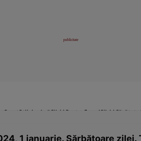
me
Sport
Stil de viață
Click! Pentru Femei
Click! Sănătate
4, 1 ianuarie. Sărbătoare zilei. 