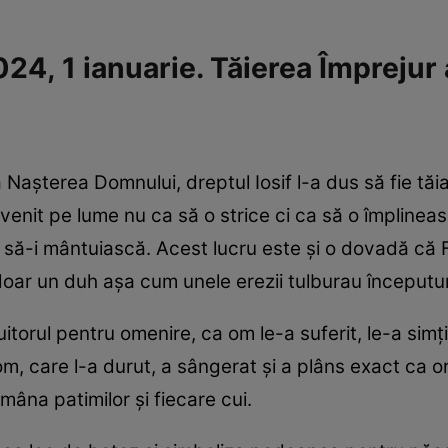
24, 1 ianuarie. Tăierea Împrejur
a Nașterea Domnului, dreptul Iosif l-a dus să fie tăi
 venit pe lume nu ca să o strice ci ca să o împlinea
e să-i mântuiască. Acest lucru este și o dovadă că 
doar un duh așa cum unele erezii tulburau începutur
torul pentru omenire, ca om le-a suferit, le-a simțit 
, care l-a durut, a sângerat și a plâns exact ca oric
ămâna patimilor și fiecare cui.