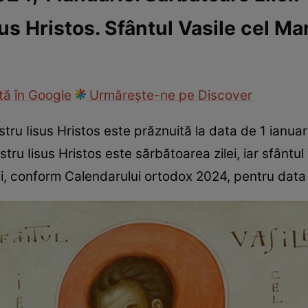
s Hristos. Sfântul Vasile cel Ma
ie
Național
Sport
ă în Google
Urmărește-ne pe Discover
tru Iisus Hristos este prăznuită la data de 1 ianuar
ru Iisus Hristos este sărbătoarea zilei, iar sfântul V
cși, conform Calendarului ortodox 2024, pentru data 