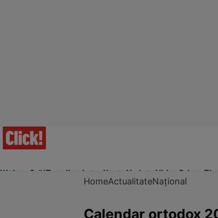
Ultima Oră!
Trending
Actualitate
Vedete
Video
Prime Ti
Home
Actualitate
Național
Calendar ortodox 202