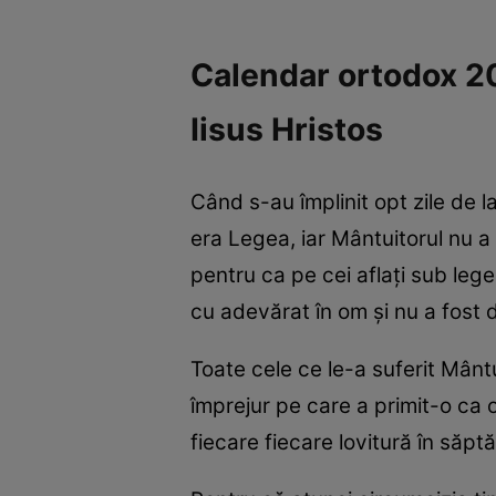
Calendar ortodox 20
Iisus Hristos
Când s-au împlinit opt zile de l
era Legea, iar Mântuitorul nu a
pentru ca pe cei aflați sub leg
cu adevărat în om și nu a fost 
Toate cele ce le-a suferit Mântui
împrejur pe care a primit-o ca om
fiecare fiecare lovitură în săpt