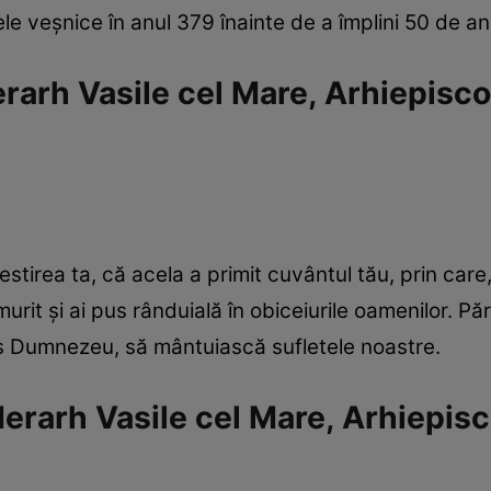
le veșnice în anul 379 înainte de a împlini 50 de an
Ierarh Vasile cel Mare, Arhiepisc
estirea ta, că acela a primit cuvântul tău, prin car
lămurit și ai pus rânduială în obiceiurile oamenilor. P
s Dumnezeu, să mântuiască sufletele noastre.
Ierarh Vasile cel Mare, Arhiepis