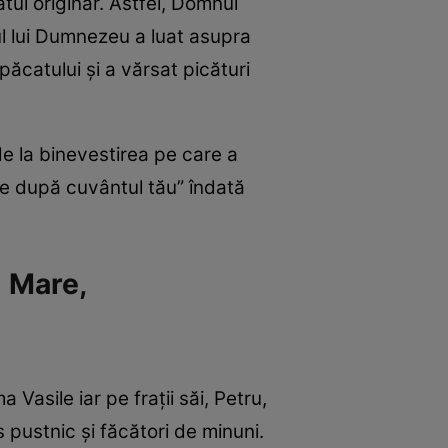
ul originar. Astfel, Domnul
ul lui Dumnezeu a luat asupra
păcatului și a vărsat picături
de la binevestirea pe care a
ie după cuvântul tău” îndată
l Mare,
Vasile iar pe frații săi, Petru,
 pustnic și făcători de minuni.