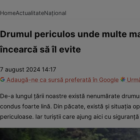
Home
Actualitate
Național
Drumul periculos unde multe maș
încearcă să îl evite
7 august 2024 14:17
Adaugă-ne ca sursă preferată în Google
Urmă
De-a lungul țării noastre există nenumărate drumuri
condus foarte lină. Din păcate, există și situația op
periculoase. Iar turiștii care ajung aici cu sigura