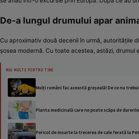
se aflau într-o excursie prin Europa. După ce au ur
De-a lungul drumului apar anima
Cu aproximativ două decenii în urmă, autoritățile d
șosea modernă. Cu toate acestea, astăzi, drumul es
MAI MULTE PENTRU TINE
Mulți români fac această greșeală! De ce nu treb
Planta medicinală care ne poate scăpa de durerile
Pericol de moarte la trecerea de cale ferată la Pet