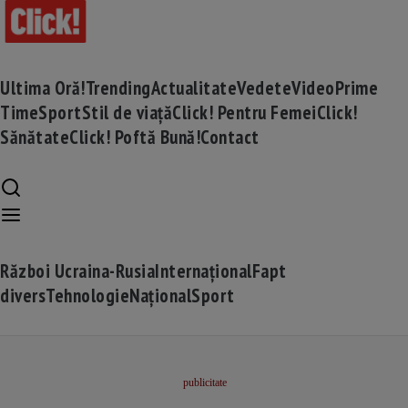
Ultima Oră!
Trending
Actualitate
Vedete
Video
Prime
Time
Sport
Stil de viață
Click! Pentru Femei
Click!
Sănătate
Click! Poftă Bună!
Contact
Război Ucraina-Rusia
Internațional
Fapt
divers
Tehnologie
Național
Sport