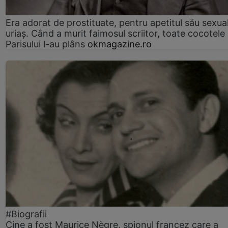
Era adorat de prostituate, pentru apetitul său sexua
uriaș. Când a murit faimosul scriitor, toate cocotele
Parisului l-au plâns
okmagazine.ro
#Biografii
Cine a fost Maurice Nègre, spionul francez care a