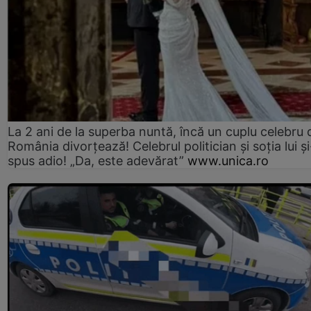
La 2 ani de la superba nuntă, încă un cuplu celebru 
România divorțează! Celebrul politician și soția lui ș
spus adio! „Da, este adevărat”
www.unica.ro