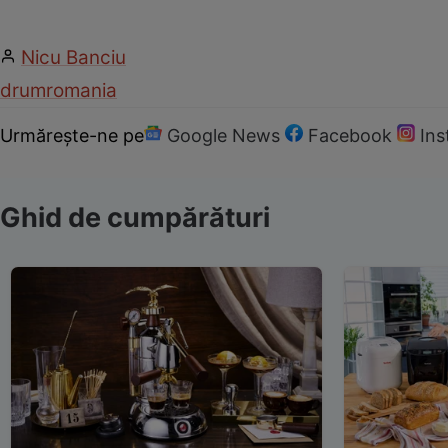
Nicu Banciu
drum
romania
Urmărește-ne pe
Google News
Facebook
In
Ghid de cumpărături