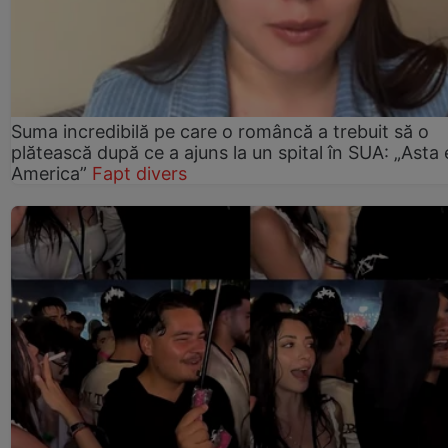
Suma incredibilă pe care o româncă a trebuit să o
plătească după ce a ajuns la un spital în SUA: „Asta 
America”
Fapt divers