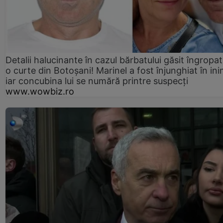
Detalii halucinante în cazul bărbatului găsit îngropat
o curte din Botoșani! Marinel a fost înjunghiat în ini
iar concubina lui se numără printre suspecți
www.wowbiz.ro