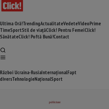
Ultima Oră!
Trending
Actualitate
Vedete
Video
Prime
Time
Sport
Stil de viață
Click! Pentru Femei
Click!
Sănătate
Click! Poftă Bună!
Contact
Război Ucraina-Rusia
Internațional
Fapt
divers
Tehnologie
Național
Sport