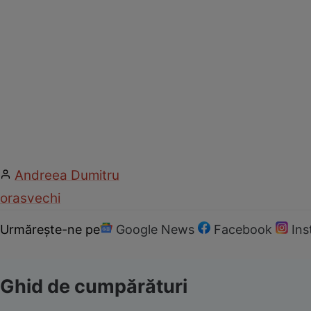
Andreea Dumitru
oras
vechi
Urmărește-ne pe
Google News
Facebook
In
Ghid de cumpărături