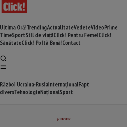
Ultima Oră!
Trending
Actualitate
Vedete
Video
Prime
Time
Sport
Stil de viață
Click! Pentru Femei
Click!
Sănătate
Click! Poftă Bună!
Contact
Război Ucraina-Rusia
Internațional
Fapt
divers
Tehnologie
Național
Sport