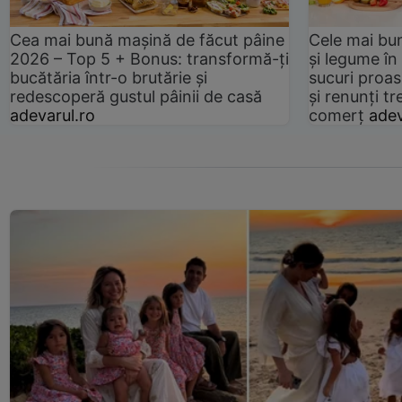
Cea mai bună mașină de făcut pâine
Cele mai bu
2026 – Top 5 + Bonus: transformă-ți
și legume în
bucătăria într-o brutărie și
sucuri proas
redescoperă gustul pâinii de casă
și renunți tr
adevarul.ro
comerț
adev