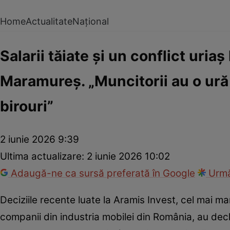
Home
Actualitate
Național
Salarii tăiate și un conflict uria
Maramureș. „Muncitorii au o ură 
birouri”
2 iunie 2026 9:39
Ultima actualizare:
2 iunie 2026 10:02
Adaugă-ne ca sursă preferată în Google
Urmă
Deciziile recente luate la Aramis Invest, cel mai m
companii din industria mobilei din România, au de