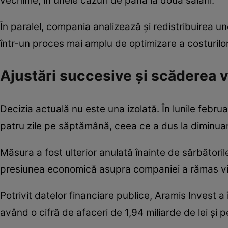
vechime, în unele cazuri de până la două salarii.
În paralel, compania analizează și redistribuirea un
într-un proces mai amplu de optimizare a costurilor
Ajustări succesive și scăderea ve
Decizia actuală nu este una izolată. În lunile febr
patru zile pe săptămână, ceea ce a dus la diminuar
Măsura a fost ulterior anulată înainte de sărbători
presiunea economică asupra companiei a rămas vizib
Potrivit datelor financiare publice, Aramis Invest a 
având o cifră de afaceri de 1,94 miliarde de lei și p