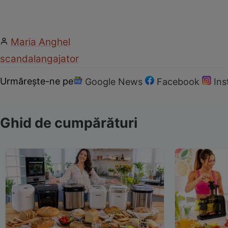
Maria Anghel
scandal
angajator
Urmărește-ne pe
Google News
Facebook
In
Ghid de cumpărături