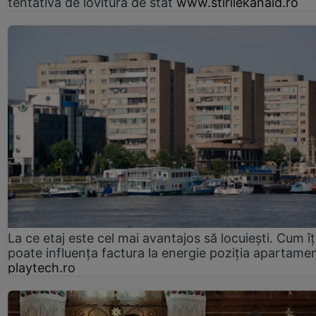
tentativă de lovitură de stat
www.stirilekanald.ro
La ce etaj este cel mai avantajos să locuiești. Cum îț
poate influența factura la energie poziția apartamen
playtech.ro