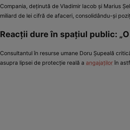
Compania, deținută de Vladimir Iacob și Marius Șe
miliard de lei cifră de afaceri, consolidându-și pozi
Reacții dure în spațiul public: 
Consultantul în resurse umane Doru Șupeală critic
asupra lipsei de protecție reală a
angajaților
în astf