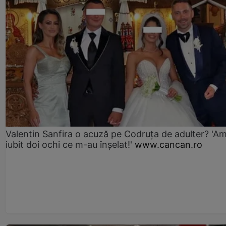
Valentin Sanfira o acuză pe Codruța de adulter? 'A
iubit doi ochi ce m-au înșelat!'
www.cancan.ro