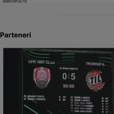
adevarul.ro
Parteneri