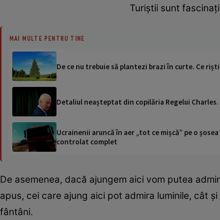
Turiștii sunt fascinaț
MAI MULTE PENTRU TINE
De ce nu trebuie să plantezi brazi în curte. Ce riști
Detaliul neașteptat din copilăria Regelui Charles. 
Ucrainenii aruncă în aer „tot ce mișcă” pe o șose
controlat complet
De asemenea, dacă ajungem aici vom putea admira ș
apus, cei care ajung aici pot admira luminile, cât 
fântâni.