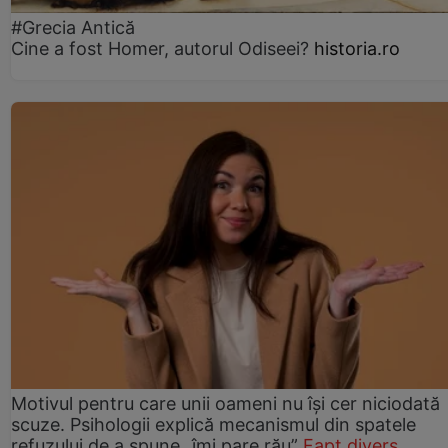
#Grecia Antică
Cine a fost Homer, autorul Odiseei?
historia.ro
Motivul pentru care unii oameni nu își cer niciodată
scuze. Psihologii explică mecanismul din spatele
refuzului de a spune „îmi pare rău”
Fapt divers