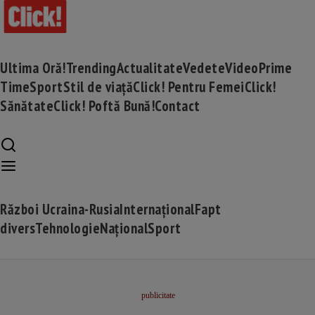
Ultima Oră!
Trending
Actualitate
Vedete
Video
Prime
Time
Sport
Stil de viață
Click! Pentru Femei
Click!
Sănătate
Click! Poftă Bună!
Contact
Război Ucraina-Rusia
Internațional
Fapt
divers
Tehnologie
Național
Sport