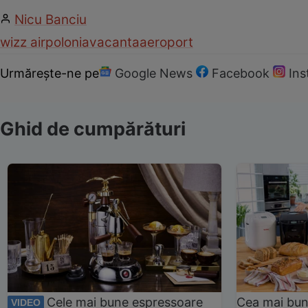
Nicu Banciu
wizz air
polonia
vacanta
aeroport
Urmărește-ne pe
Google News
Facebook
In
Ghid de cumpărături
Cele mai bune espressoare
Cea mai bun
VIDEO