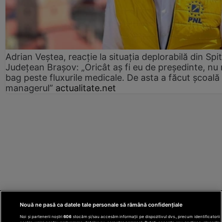
Adrian Veștea, reacție la situația deplorabilă din Spit
Județean Brașov: „Oricât aș fi eu de președinte, nu
bag peste fluxurile medicale. De asta a făcut școală
managerul”
actualitate.net
Nouă ne pasă ca datele tale personale să rămână confidențiale
Noi și partenerii noștri
606
stocăm și/sau accesăm informații pe dispozitivul dvs., precum identificatorii